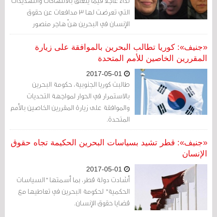
نداءً عاجلاً فيما يتعلق بالانتهاكات والتهديدات
التي تعرضت لها 3 مدافعات عن حقوق
الإنسان في البحرين هنّ هاجر منصور
وابتسام الصائغ وزينب آل خميس، مطالبين
بالتحقيق في إساءة معاملتهن.
«جنيف»: كوريا تطالب البحرين بالموافقة على زيارة
المقررين الخاصين للأمم المتحدة
2017-05-01
طالبت كوريا الجنوبية، حكومة البحرين
بالاستمرار في الحوار لمواجهة التحديات
والموافقة على زيارة المقررين الخاصين بالأمم
المتحدة.
«جنيف»: قطر تشيد بسياسات البحرين الحكيمة تجاه حقوق
الإنسان
2017-05-01
أشادت دولة قطر، بما أسمتها "السياسات
الحكمية" لحكومة البحرين في تعاطيها مع
قضايا حقوق الإنسان.