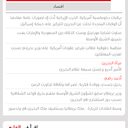
اقتصاد
برقيات دبلوماسية أمريكية: الحرب الإيرانية أدت إلى تصورات عامة مفادها
أن الولايات المتحدة تخلت عن البحرين للتركيز على حماية إسرائيل
ساوث تشاينا مورنينغ بوست: الخلاف بين السعودية والإمارات يهدد
بتمزيق الشرق الأوسط
منظمة حقوقية تطالب بفرض عقوبات أمريكية على وزير بحريني بسبب
تعذيب المعتقلين
مرآة البحرين
الأمير أندرو وغسل سمعة نظام البحرين
أحمد رضي
رحيل جسدي، وولادة فكرية: نصر الله وثقافة تجاوزت الزمن
وزير بريطاني سابق لشؤون الشرق الأوسط متهم بخرق قواعد الشفافية
بسبب دور استشاري في البحرين
وسط انتقادات للزيارة .. ملك بريطانيا يستضيف ملك البحرين في وندسور
اقرأ في
الخليج