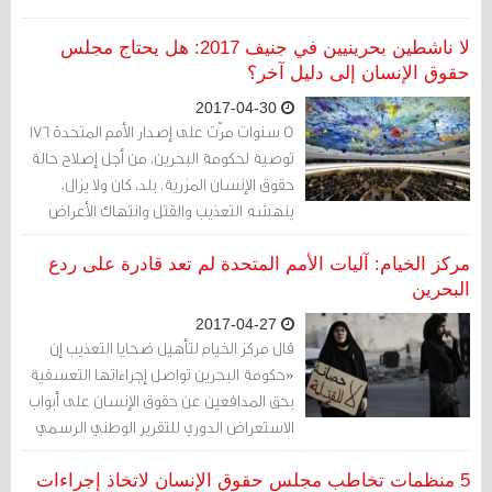
لا ناشطين بحرينيين في جنيف 2017: هل يحتاج مجلس
حقوق الإنسان إلى دليل آخر؟
2017-04-30
5 سنوات مرّت على إصدار الأمم المتحدة 176
توصية لحكومة البحرين، من أجل إصلاح حالة
حقوق الإنسان المزرية. بلد، كان ولا يزال،
ينهشه التعذيب والقتل وانتهاك الأعراض
والفصل من الأعمال والاضطهاد الطائفي.
مركز الخيام: آليات الأمم المتحدة لم تعد قادرة على ردع
البحرين
2017-04-27
قال مركز الخيام لتأهيل ضحايا التعذيب إن
«حكومة البحرين تواصل إجراءاتها التعسفية
بحق المدافعين عن حقوق الإنسان على أبواب
الاستعراض الدوري للتقرير الوطني الرسمي
أمام مجلس حقوق الإنسان في 1 مايو/ أيار
المقبل".
5 منظمات تخاطب مجلس حقوق الإنسان لاتخاذ إجراءات