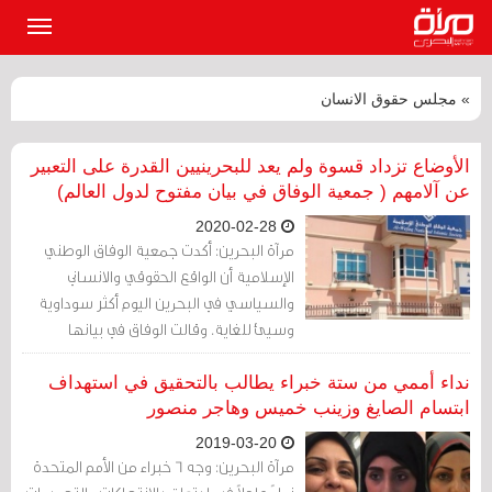
القائمة
الرئيسي
» مجلس حقوق الانسان
الأوضاع تزداد قسوة ولم يعد للبحرينيين القدرة على التعبير
عن آلامهم ( جمعية الوفاق في بيان مفتوح لدول العالم)
2020-02-28
مرآة البحرين: أكدت جمعية الوفاق الوطني
الإسلامية أن الواقع الحقوقي والانساني
والسياسي في البحرين اليوم أكثر سوداوية
وسيئ للغاية. وقالت الوفاق في بيانها
المفتوح للدورة 43 لمجلس حقوق الإنسان
في جنيف، أن الظروف تزداد قساوة للحد الذي
نداء أممي من ستة خبراء يطالب بالتحقيق في استهداف
لا يستطيع المواطنين أن يعبروا عن ألمهم
ابتسام الصايغ وزينب خميس وهاجر منصور
جراء تلك الإجراءات والقيود المفروضة عليهم.
2019-03-20
مرآة البحرين: وجه 6 خبراء من الأمم المتحدة