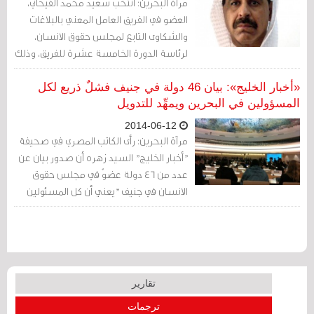
مرآة البحرين: انتخب سعيد محمد الفيحاني،
العضو في الفريق العامل المعني بالبلاغات
والشكاوى التابع لمجلس حقوق الانسان،
لرئاسة الدورة الخامسة عشرة للفريق، وذلك
خلال انعقاد اجتماعات الفريق في جنيف.
«أخبار الخليج»: بيان 46 دولة في جنيف فشلٌ ذريع لكل
المسؤولين في البحرين ويمهِّد للتدويل
2014-06-12
مرآة البحرين: رأى الكاتب المصري في صحيفة
"أخبار الخليج" السيد زهره أن صدور بيان عن
عدد من 46 دولة عضوٌ في مجلس حقوق
الانسان في جنيف "يعني أن كل المسئولين
عن هذا الملف في البحرين فشلوا فشلا
ذريعا".
تقارير
ترجمات