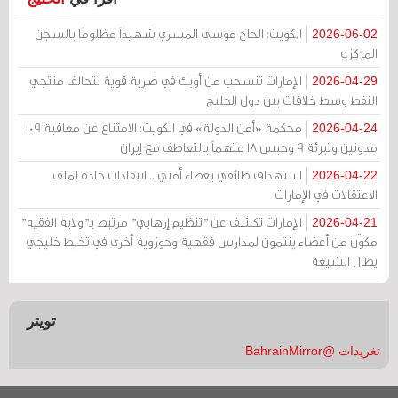
الكويت: الحاج موسى المسري شهيداً مظلومًا بالسجن
2026-06-02
المركزي
الإمارات تنسحب من أوبك في ضربة قوية لتحالف منتجي
2026-04-29
النفط وسط خلافات بين دول الخليج
محكمة «أمن الدولة» في الكويت: الامتناع عن معاقبة 109
2026-04-24
مدونين وتبرئة 9 وحبس 18 متهماً بالتعاطف مع إيران
استهداف طائفي بغطاء أمني .. انتقادات حادة لملف
2026-04-22
الاعتقالات في الإمارات
الإمارات تكشف عن "تنظيم إرهابي" مرتبط بـ"ولاية الفقيه"
2026-04-21
مكوّن من أعضاء ينتمون لمدارس فقهية وحوزوية أخرى في تخبط خليجي
يطال الشيعة
تويتر
تغريدات @BahrainMirror