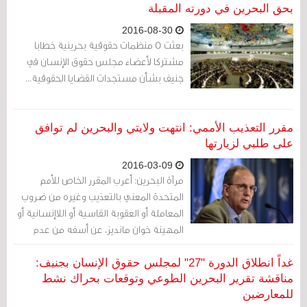
بحق البحرين في دورته المقبلة
2016-08-30
بعثت 5 منظمات حقوقية بحرينية خطابا
مشتركا لأعضاء مجلس حقوق الإنسان في
جنيف بشأن مستجدات القضايا الحقوقية...
مقرر التعذيب الأممي: انتهت ولايتي والبحرين لم توافق
على طلبي لزيارتها
2016-03-09
مرآة البحرين: أعرب المقرر الخاص للأمم
المتحدة المعني بالتعذيب وغيره من ضروب
المعاملة أو العقوبة القاسية أو اللاإنسانية أو
المهينة خوان مانديز، عن أسفه من عدم
تحقق طلب زيارته إلى البحرين خلال فترة
ولايته.
غداً انطلاق الدورة "27" لمجلس حقوق الإنسان بجنيف:
مناقشة تقرير البحرين الطوعي وتوقعات بحراك نشط
للمعارضين