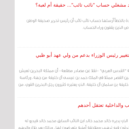
 مشغلي حساب "نائب تائب"... حقيقة أم لعبة؟
دة بالخطأ أرسلها حساب نائب تائب أن رئيس تحرير صحيفة الوطن
ص الذين يقفون وراء الحساب.
غيير رئيس الوزراء بدعم من ولي عهد أبو ظبي
ة "القدس العربي" -نقلا عن مصادر مطلعة- أن مملكة البحرين تعيش
بين القصر ممثلا في الملك حمد بن عيسى آل خليفة من جهة، ورئاسة
يفة بن سلمان آل خليفة، الذي يعتبره كثيرون رجل البحرين القوي، من
ب والداخلية تعتقل أحدهم
لذي يديره خالد محمد خالد ابن النائب السابق محمد خالد فيديو له
دثون فيه ترهيب وملاحقة أمنية يتعرضون لها ، وذلك بعد بلاغ والدهم