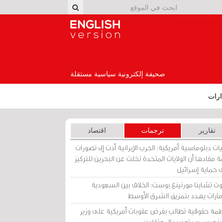
English Version
صحيفة إلكترونية سياسية مستقلة
رات
تقارير
ترجمات
اقتصاد
ات دبلوماسية أمريكية: الحرب الإيرانية أدت إلى تصورات
 مفادها أن الولايات المتحدة تخلت عن البحرين للتركيز
 حماية إسرائيل
ث تشاينا مورنينغ بوست: الخلاف بين السعودية
إمارات يهدد بتمزيق الشرق الأوسط
مة حقوقية تطالب بفرض عقوبات أمريكية على وزير
يني بسبب تعذيب المعتقلين