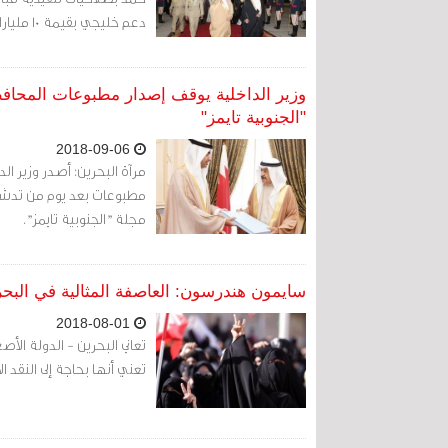
دعم خليجي بقيمة 10 مليارات دولار.
وزير الداخلية يوقف إصدار مطبوعات المحاف
"الجنوبية تايمز"
2018-09-06
مرآة البحرين: أصدر وزير ال
مطبوعات بعد يوم من تدشين
مجلة "الجنوبية تايمز".
سايمون هندرسون: العاصفة المثالية في البح
2018-08-01
تعاني البحرين - الدولة الأ
تعني أنها بحاجة إلى النقد