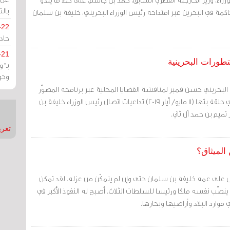
بالت
اكمة في البحرين عبر امتداحه رئيس الوزراء البحريني، خليفة بن سلمان
-22
حادة
-21
طورات البحرينية
بـ"
وحو
 البحريني حسن قمبر لمناقشة القضايا المحلية عبر برنامجه المصوّر
«تناتيش»، وناقش قمبر في حلقة بثها (11 مايو/ أيار 2019) تداعيات اتصال رئيس الوزراء خليفة بن
ميم بن حمد آل ثاني.
تغريدات
الميثاق؟
يض على عمه خليفة بن سلمان حتى وإن لم يتمكّن من عزله. لقد تمكن
ينصّب نفسه ملكا ورئيسا للسلطات الثلاث. أصبح له النفوذ الأكبر في
وارد البلاد وأراضيها وبحارها.