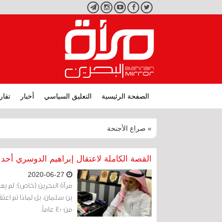
تويتر
فيسبوك
يوتيوب
انستجرام
تليجرام
الصفحة الرئيسية
التعليق السياسي
أخبار
تقار
» صراع الأجنحة
القصة الكاملة لاعتقال إبراهيم الدوسري أحد 
2020-06-27
مرآة البحرين (خاص): لم يع
بن سلمان، بل لماذا تم اعتق
من 40 عاماً.