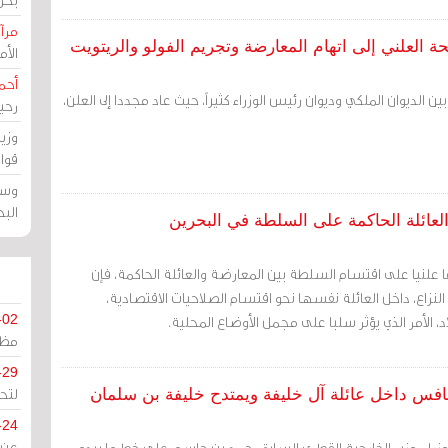
مرآة
الأ
أحم
ين الديوان الملكي وديوان رئيس الوزراء كثيراً، حيث عاد مجددا إلى العلن،
رحي
وزي
قوا
وسط
الب
العائلة الحاكمة على السلطة في البحرين
ا علنيا على اقتسام السلطة بين المعارضة والعائلة الحاكمة، فإن
لنزاع، داخل العائلة نفسها نحو اقتسام الصلاحيات الاقتصادية،
د، الأمر الذي يؤثر سلبا على مجمل الأوضاع المحلية.
-02
مظل
-29
لتح
فس داخل عائلة آل خليفة ويمتدح خليفة بن سلمان
-24
وزراء، وزير الخارجية القطري السابق، حمد بن جاسم، على خط ما يبدو