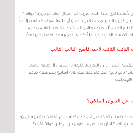
لأنفسنا الزجّ بهذا اللّفظ الغريب في المجال العام بالبحرين. "خوالف"
ئيس الوزراء البحريني خليفة بن سلمان آل خليفة، هو لفظ يناسب إلى حدٍّ
الجناح الذي يمثّله في هذه المرحلة. فـ"خوالف" في اللغة هي جمع
اجز الضعيف الفاسد. وإذا ما أُخذ على الجمع فهو يعني الرجال العُجّز
النائب التائب لأخيه فاضح النائب التائب
تخدمه رئيس الوزراء البحريني خليفة بن سلمان آل خليفة لوصْف
ب "نائب تائب" الّذي قام على مدى ثلاثة أسابيع بشرشحة طاقم
الاجتماعيّ
ة عن الديوان الملكي؟
ي خطاب استسلام خالد بن أحمد وسكوته صاغرا أمام خليفة بن سلمان؛
إلى الأبد؟ أم أن في الصراع الطويل بين الرجلين جولات أخرى؟!