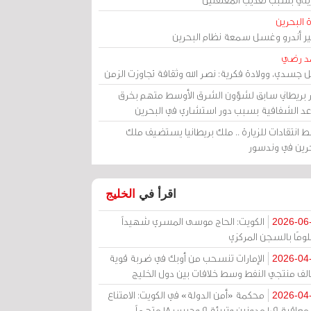
 البحرين
مير أندرو وغسل سمعة نظام البحرين
د رضي
ل جسدي، وولادة فكرية: نصر الله وثقافة تجاوزت الزمن
ر بريطاني سابق لشؤون الشرق الأوسط متهم بخرق
عد الشفافية بسبب دور استشاري في البحرين
 انتقادات للزيارة .. ملك بريطانيا يستضيف ملك
حرين في وندسور
اقرأ في
الخليج
الكويت: الحاج موسى المسري شهيداً
2026-06
ومًا بالسجن المركزي
الإمارات تنسحب من أوبك في ضربة قوية
2026-04
الف منتجي النفط وسط خلافات بين دول الخليج
محكمة «أمن الدولة» في الكويت: الامتناع
2026-04
عن معاقبة 109 مدونين وتبرئة 9 وحبس 18 متهماً