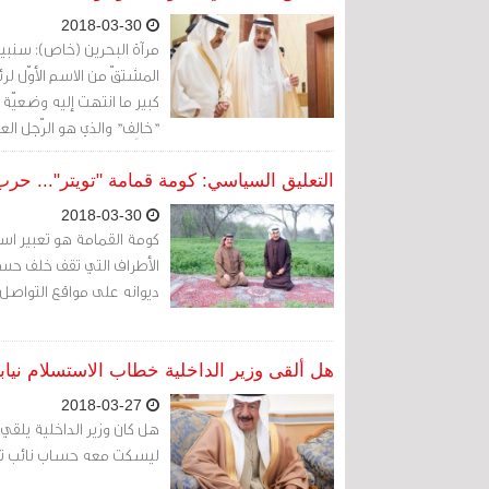
2018-03-30
مرآة البحرين (خاص): سنبيحُ 
المشتقّ من الاسم الأوّل لر
كبير ما انتهت إليه وضعيّة 
"خالِف" والذي هو الرّجل الع
الضعاف الفاسدين.
التعليق السياسي: كومة قمامة "تويتر"... حرب 
2018-03-30
كومة القمامة هو تعبير اس
الأطراف التي تقف خلف حسا
ديوانه على مواقع التواصل 
هل ألقى وزير الداخلية خطاب الاستسلام نياب
2018-03-27
هل كان وزير الداخلية يلق
ليسكت معه حساب نائب تائب 