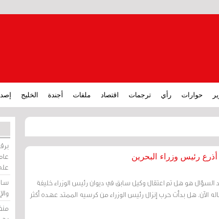
ير
حوارات
رأي
ترجمات
اقتصاد
ملفات
أجندة
الخليج
إصدا
برقي
عامة
أذرع رئيس وزراء البحرين
على
ساو
د السؤال هو هل تم اعتقال وكيل سابق في ديوان رئيس الوزراء خليفة
وال
اله الآن. هل بدأت حرب إنزال رئيس الوزراء من كرسيه الممتد عهده أكثر
منظ
بحر