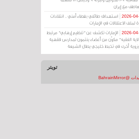
عاطف مع إيران
استهداف طائفي بغطاء أمني .. انتقادات
2026-04
 لملف الاعتقالات في الإمارات
الإمارات تكشف عن "تنظيم إرهابي" مرتبط
2026-04
ولاية الفقيه" مكوّن من أعضاء ينتمون لمدارس فقهية
زوية أخرى في تخبط خليجي يطال الشيعة
تويتر
 @BahrainMirror