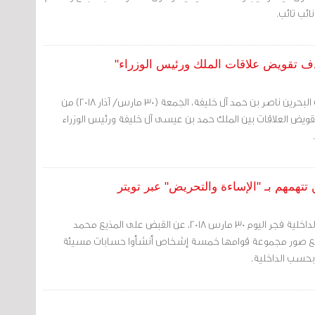
ئب تائب.
دف تقويض علاقات الملك ورئيس الوزراء"
مرآة البحرين: حذّر نجل ملك البحرين ناصر بن حمد آل خليفة، الجمعة (30 مارس/ آذار 2018) من
يض العلاقات بين الملك حمد بن عيسى آل خليفة ورئيس الوزراء
تتهمهم بـ "الإساءة والتحريض" عبر تويتر
مرآة البحرين: أعلنت وزارة الداخلية فجر اليوم 30 مارس 2018، عن القبض على المذيع محمد
ع صور مجموعة قوامها خمسة إشخاص أنشأوا حسابات مسيئة
حسب الداخلية.