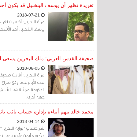
تغريدة تظهر أن يوسف البنخليل قد يكون أحد
2018-07-21
مرآة البحرين: أظهرت تغري
يوسف البنخليل أحد الأشخا
صحيفة القدس العربي: ملك البحرين يسعى لت
2018-06-05
مرآة البحرين: أفادت صحيف
هذه الأيام على وقع صراع 
الحكومة ممثلة في الشيخ خل
جهة أخرى.
محمد خالد يتهم أبناءه بإدارة حساب نائب تائ
2018-04-14
شر حساب "بوابة البحرين" ا
ولأخويه أيمن وأنس، وي يتح