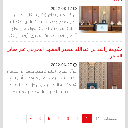
2022-08-17
مرآة البحرين (خاص): كان بإمكان مجلس
الوزراء عدم الإدلاء بأي بيانات بشأن الوفورات
المالية التي جنتها خزينة الدولة مع إرتفاع
أسعار النفط، بدلا من التصريح بأرقام مزيفة.
حكومة راشد بن عبدالله تتصدر المشهد البحريني عبر معابر
السفر
2022-06-27
مرآة البحرين (خاص): ذهب خليفة بن سلمان
وجاء راشد بن عبدالله آل خليفة، الرأس الثاني
في حكومة البحرين الآن، الرجل القوي الذي يقرر
ساعة يشاء توتير المشهد وتبريده، بيده
قوات القبض والتنفيذ، بيده منافذ البلاد، وبيده
إصدار وثائقها الأهم ومنع إصدارها.
الصفحات : 11
1
2
3
4
5