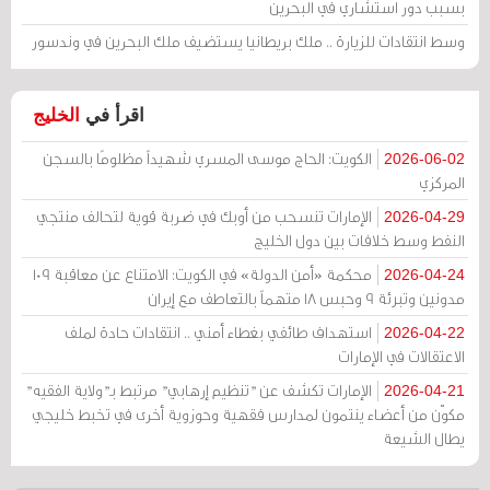
بسبب دور استشاري في البحرين
وسط انتقادات للزيارة .. ملك بريطانيا يستضيف ملك البحرين في وندسور
اقرأ في
الخليج
الكويت: الحاج موسى المسري شهيداً مظلومًا بالسجن
2026-06-02
المركزي
الإمارات تنسحب من أوبك في ضربة قوية لتحالف منتجي
2026-04-29
النفط وسط خلافات بين دول الخليج
محكمة «أمن الدولة» في الكويت: الامتناع عن معاقبة 109
2026-04-24
مدونين وتبرئة 9 وحبس 18 متهماً بالتعاطف مع إيران
استهداف طائفي بغطاء أمني .. انتقادات حادة لملف
2026-04-22
الاعتقالات في الإمارات
الإمارات تكشف عن "تنظيم إرهابي" مرتبط بـ"ولاية الفقيه"
2026-04-21
مكوّن من أعضاء ينتمون لمدارس فقهية وحوزوية أخرى في تخبط خليجي
يطال الشيعة