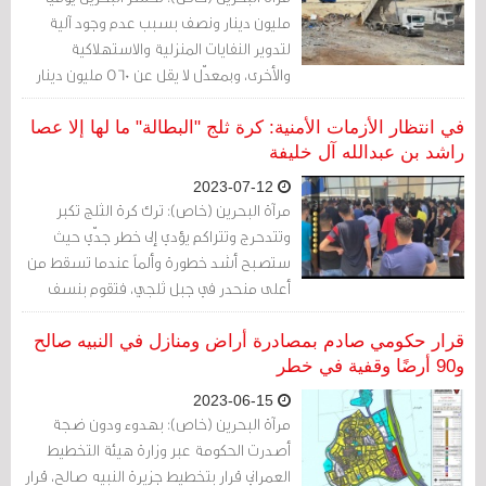
مليون دينار ونصف بسبب عدم وجود آلية
لتدوير النفايات المنزلية والاستهلاكية
والأخرى، وبمعدّل لا يقل عن 560 مليون دينار
بالسنة، وكل هذه المبالغ تصب في حسابات
شركات تقوم بعمليات إعادة التدوير في
في انتظار الأزمات الأمنية: كرة ثلج "البطالة" ما لها إلا عصا
الخفاء.
راشد بن عبدالله آل خليفة
2023-07-12
مرآة البحرين (خاص): ترك كرة الثلج تكبر
وتتدحرج وتتراكم يؤدي إلى خطر جدّي حيث
ستصبح أشد خطورة وألماً عندما تسقط من
أعلى منحدر في جبل ثلجي، فتقوم بنسف
وتحطيم كل ما يقابلها أو يقف في طريقها.
لكن الحكومة في بلادنا لا تعترف بهذه النظرية
قرار حكومي صادم بمصادرة أراض ومنازل في النبيه صالح
ولا بهذا المجاز.
و90 أرضًا وقفية في خطر
2023-06-15
مرآة البحرين (خاص): بهدوء ودون ضجة
أصدرت الحكومة عبر وزارة هيئة التخطيط
العمراني قرار بتخطيط جزيرة النبيه صالح، قرار