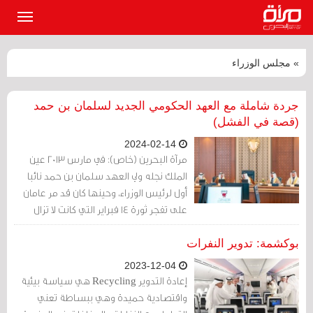
القائمة
الرئيسي
» مجلس الوزراء
جردة شاملة مع العهد الحكومي الجديد لسلمان بن حمد
(قصة في الفشل)
2024-02-14
مرآة البحرين (خاص): في مارس 2013 عين
الملك نجله ولي العهد سلمان بن حمد نائبا
أول لرئيس الوزراء، وحينها كان قد مر عامان
على تفجر ثورة 14 فبراير التي كانت لا تزال
ملتهبة في الشارع.
بوكشمة: تدوير النفرات
2023-12-04
إعادة التدوير Recycling هي سياسة بيئية
واقتصادية حميدة وهي ببساطة تعني