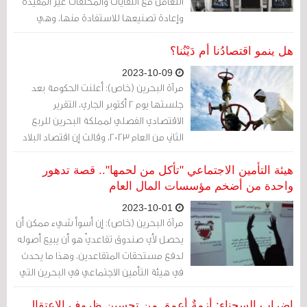
التعامل مع النفايات والمخلفات غير المفيدة
وإعادة تصنيعها للاستفادة منها، وهي
سياسة نجدها في كل مكان ولكن مملكة
البحرين تنفرد دون غيرها من الدول على
هل ينمو اقتصادُنا أم دَيْنُنا؟
كوكب الأرض بإعادة تدوير البشر وكما أطلق
2023-10-09
عليها بو كشمة بـ"تدوير النفرات".
مرآة البحرين (خاص): أعلنت الحكومة بعد
جلستها يوم 2 أكتوبر الجاري، التقرير
الاقتصادي الفصلي لمملكة البحرين للربع
الثاني من العام 2023، وقالت إن اقتصاد البلاد
سجل نمواً إجمالياً بنسبة 2 %.
هيئة التأمين الاجتماعي "تأكل من لحمها".. قصة تدهور
واحدة من أضخم مؤسسات المال العام
2023-10-01
مرآة البحرين (خاص): إن أسوأ شيء ممكن أن
يحصل لأي صندوق تقاعديّ هو أن يبيع أصوله
لدفع مستحقات المتقاعدين، وهذا ما يحدث
في هيئة التأمين الاجتماعي في البحرين التي
بات وضعها يحتاج لإصلاح عاجل، إنها الهيئة
التي تمتلك أموالا طائلة تجمعها عبر
إضراب السجناء: أزمةٌ أعمق من تحسين ظروف الاعتقال