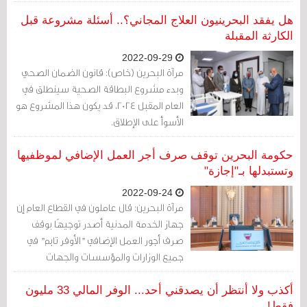
هل يفقد البحرينيون العلاج المجاني؟.. أسئلة مشروعة قبل
الكارثة المقبلة
2022-09-29
مرآة البحرين (خاص): قانون الضمان الصحي
وبدء مشروع البطاقة الصحية سينطلق في
العام المقبل 2024، قد يكون هذا المشروع هو
الأسوأ على الإطلاق.
حكومة البحرين توقف صرف أجر العمل الإضافي لموظفيها
وتستبدلها بـ"إجازة"
2022-09-24
مرآة البحرين: قال عاملون في القطاع العام إن
جهاز الخدمة المدنية أصدر توجيهًا بوقف
صرف أجور العمل الإضافي "الأوفر تايم" في
جميع الوزارات والمؤسسات والجهات
الحكومية، على أن يتم تعريض ساعات العمل
الإضافية أيام إجازة.
أكذب ولا أنتظر أن يصدقني أحد... الوفر المالي 33 مليون
فقط!