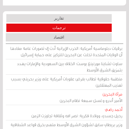
تقارير
ترجمات
اقتصاد
برقيات دبلوماسية أمريكية: الحرب الإيرانية أدت إلى تصورات عامة مفادها
أن الولايات المتحدة تخلت عن البحرين للتركيز على حماية إسرائيل
ساوث تشاينا مورنينغ بوست: الخلاف بين السعودية والإمارات يهدد
بتمزيق الشرق الأوسط
منظمة حقوقية تطالب بفرض عقوبات أمريكية على وزير بحريني بسبب
تعذيب المعتقلين
مرآة البحرين
الأمير أندرو وغسل سمعة نظام البحرين
أحمد رضي
رحيل جسدي، وولادة فكرية: نصر الله وثقافة تجاوزت الزمن
وزير بريطاني سابق لشؤون الشرق الأوسط متهم بخرق قواعد الشفافية