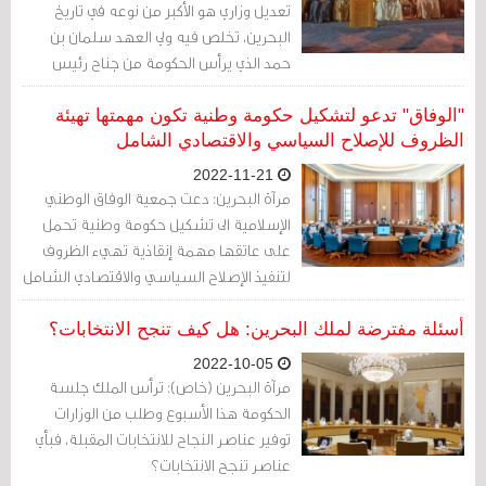
تعديل وزاري هو الأكبر من نوعه في تاريخ
البحرين، تخلص فيه ولي العهد سلمان بن
حمد الذي يرأس الحكومة من جناح رئيس
الوزراء الراحل خليفة بن سلمان، بالإضافة إلى
إزاحة معظم الوزراء المحسوبين على الخوالد
"الوفاق" تدعو لتشكيل حكومة وطنية تكون مهمتها تهيئة
أبرزهم وزير العدل خالد بن علي ووزير النفط
الظروف للإصلاح السياسي والاقتصادي الشامل
محمد بن خليفة نجل المشير.
2022-11-21
مرآة البحرين: دعت جمعية الوفاق الوطني
الإسلامية الى تشكيل حكومة وطنية تحمل
على عاتقها مهمة إنقاذية تهيء الظروف
لتنفيذ الإصلاح السياسي والاقتصادي الشامل
في البحرين التي تعيش تحت مجموعة كبيرة
من الأزمات غير المسبوقة.
أسئلة مفترضة لملك البحرين: هل كيف تنجح الانتخابات؟
2022-10-05
مرآة البحرين (خاص): ترأس الملك جلسة
الحكومة هذا الأسبوع وطلب من الوزارات
توفير عناصر النجاح للانتخابات المقبلة، فبأي
عناصر تنجح الانتخابات؟