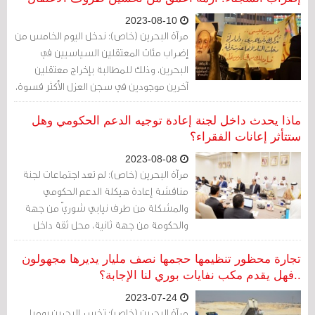
استقطاعات من رواتب البحرينيين، لكنها تعاني
2023-08-10
من فشل إداري وتصرفات تخضع لمزاج
مرآة البحرين (خاص): ندخل اليوم الخامس من
القابضين على السلطة والثروة في البلد.
إضراب مئات المعتقلين السياسيين في
البحرين، وذلك للمطالبة بإخراج معتقلين
آخرين موجودين في سجن العزل الأكثر قسوة،
وللمطالبة كذلك بحقوق إنسانية مثل فتح
بوابات الزنازين، وتحسين الطعام، ورفض
ماذا يحدث داخل لجنة إعادة توجيه الدعم الحكومي وهل
المعاملة السيئة التي يتلقونها، وتفشي
ستتأثر إعانات الفقراء؟
سياسة الإهمال الطبي في السجون وموت
2023-08-08
المعتقلين المرضى.
مرآة البحرين (خاص): لم تعد اجتماعات لجنة
مناقشة إعادة هيكلة الدعم الحكومي
والمشكلة من طرف نيابي شوريّ من جهة
والحكومة من جهة ثانية، محل ثقة داخل
البرلمان نفسه فضلا عن الثقة المعدومة من
جهة المواطنين.
تجارة محظور تنظيمها حجمها نصف مليار يديرها مجهولون
..فهل يقدم مكب نفايات بوري لنا الإجابة؟
2023-07-24
مرآة البحرين (خاص): تخسر البحرين يوميا