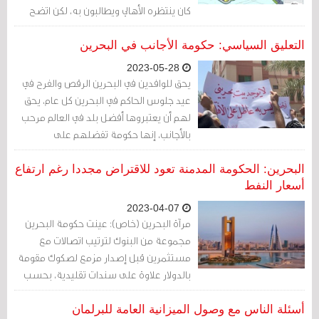
كان ينتظره الأهالي ويطالبون به، لكن اتضح
الآن أنه سيُوجد ظلامات كبيرة ربما لا تنتهي
في وقت قريب.
التعليق السياسي: حكومة الأجانب في البحرين
2023-05-28
يحق للوافدين في البحرين الرقص والفرح في
عيد جلوس الحاكم في البحرين كل عام، يحق
لهم أن يعتبروها أفضل بلد في العالم مرحب
بالأجانب، إنها حكومة تفضلهم على
مواطنيها، ذلك لا يحدث في مكان آخر في
العالم، سوى في البحرين.
البحرين: الحكومة المدمنة تعود للاقتراض مجددا رغم ارتفاع
أسعار النفط
2023-04-07
مرآة البحرين (خاص): عينت حكومة البحرين
مجموعة من البنوك لترتيب اتصالات مع
مستثمرين قبل إصدار مزمع لصكوك مقومة
بالدولار علاوة على سندات تقليدية، بحسب
ما نشرته وكالة رويترز.
أسئلة الناس مع وصول الميزانية العامة للبرلمان