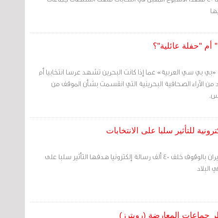
ها
أم "حفلة عائلية"؟
«بي بي سي العربية» عما إذا كانت البحرين تشهد عرسا انتخابيا أم
د من الآراء الصحافية البحرينية التي انقسمت بشأن الموقف من
مس.
اتهمت البحرين جمهورية إيران بالوقوف خلف 40 ألف رسالة إلكترونيا هدفها التأثير سلبا على
 البلاد
ر جماعات المعارضة (رويترز)