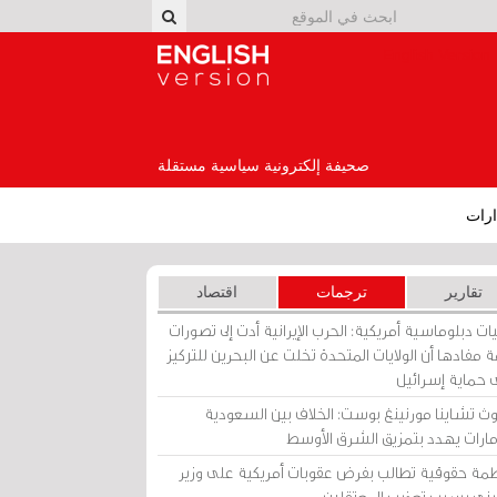
English Version
صحيفة إلكترونية سياسية مستقلة
رات
تقارير
ترجمات
اقتصاد
ات دبلوماسية أمريكية: الحرب الإيرانية أدت إلى تصورات
 مفادها أن الولايات المتحدة تخلت عن البحرين للتركيز
 حماية إسرائيل
ث تشاينا مورنينغ بوست: الخلاف بين السعودية
إمارات يهدد بتمزيق الشرق الأوسط
مة حقوقية تطالب بفرض عقوبات أمريكية على وزير
يني بسبب تعذيب المعتقلين