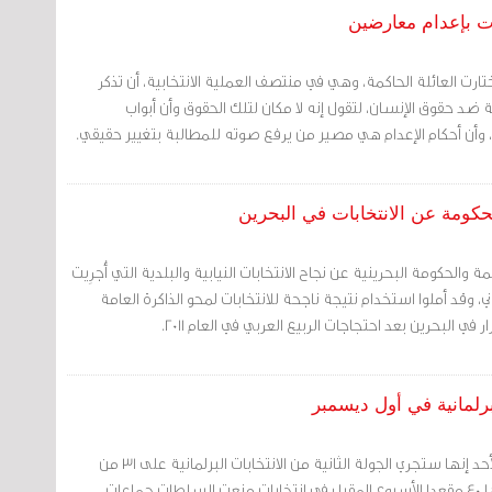
ات بإعدام معارضين
تارت العائلة الحاكمة، وهي في منتصف العملية الانتخابية، أن تذكر
 ضد حقوق الإنسان، لتقول إنه لا مكان لتلك الحقوق وأن أبواب
 وأن أحكام الإعدام هي مصير من يرفع صوته للمطالبة بتغيير حقيقي.
لحكومة عن الانتخابات في البحرين
ة والحكومة البحرينية عن نجاح الانتخابات النيابية والبلدية التي أُجرِيت
لثاني، وقد أملوا استخدام نتيجة ناجحة للانتخابات لمحو الذاكرة العامة
 في البحرين بعد احتجاجات الربيع العربي في العام 2011.
لبرلمانية في أول ديسمبر
قالت حكومة البحرين يوم الأحد إنها ستجري الجولة الثانية من الانتخابات البرلمانية على 31 من
مقاعد البرلمان البالغ عددها 40 مقعدا الأسبوع المقبل في انتخابات منعت السلطات جماعات