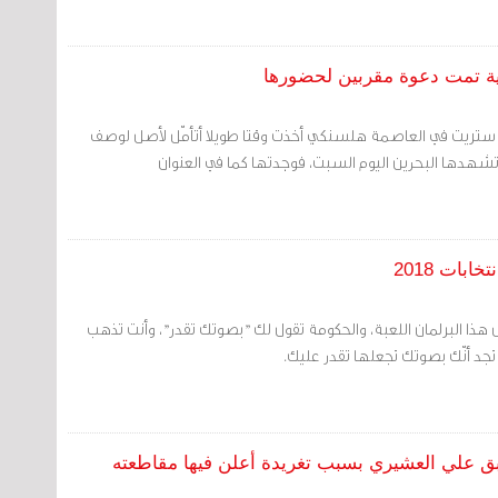
لية تمت دعوة مقربين لحضورها
 ستريت في العاصمة هلسنكي أخذت وقتا طويلا أتأمّل لأصل لوصف
 تشهدها البحرين اليوم السبت، فوجدتها كما في العنوان
بات 2018
ذا البرلمان اللعبة، والحكومة تقول لك "بصوتك تقدر"، وأنت تذهب
 تجد أنّك بصوتك تجعلها تقدر عليك.
ابق علي العشيري بسبب تغريدة أعلن فيها مقاطعته