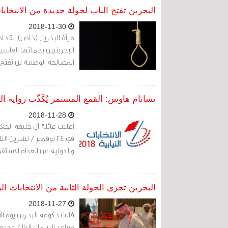
البحرين تفتح الباب لجولة جديدة من الانتخاب
2018-11-30
مرآة البحرين (خاص): لقد اخ
البحرينيين بحملتها القاسية
المصالحة الوطنية لن تفتح،
تشاتام هاوس: القمع المستمر يُكَذّب رواية ا
2018-11-28
أعلنت عائلة آل خليفة الحاكم
في 24 نوفمبر / تشرين ا
والدولية عن انعدام الاستقرار
البحرين تجري الجولة الثانية من الانتخابات ا
2018-11-27