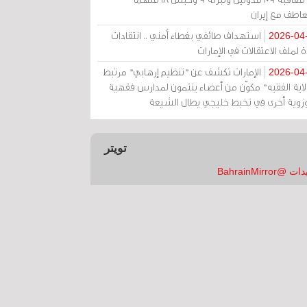
عاطف مع إيران
استهداف طائفي بغطاء أمني .. انتقادات
2026-04
 لملف الاعتقالات في الإمارات
الإمارات تكشف عن "تنظيم إرهابي" مرتبط
2026-04
ولاية الفقيه" مكوّن من أعضاء ينتمون لمدارس فقهية
زوية أخرى في تخبط خليجي يطال الشيعة
تويتر
 @BahrainMirror