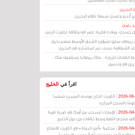
 البحرين
مير أندرو وغسل سمعة نظام البحرين
د رضي
ل جسدي، وولادة فكرية: نصر الله وثقافة تجاوزت الزمن
ر بريطاني سابق لشؤون الشرق الأوسط متهم بخرق
عد الشفافية بسبب دور استشاري في البحرين
 انتقادات للزيارة .. ملك بريطانيا يستضيف ملك
حرين في وندسور
اقرأ في
الخليج
الكويت: الحاج موسى المسري شهيداً
2026-06
ومًا بالسجن المركزي
الإمارات تنسحب من أوبك في ضربة قوية
2026-04
الف منتجي النفط وسط خلافات بين دول الخليج
محكمة «أمن الدولة» في الكويت: الامتناع
2026-04
عن معاقبة 109 مدونين وتبرئة 9 وحبس 18 متهماً