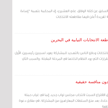
ب السابق عن كتلة الوفاق، علي العشيري، إلى المحكمة بتهمة "إساءة
تغريدة أعلن فيها مقاطعته الانتخابات
ة الانتخابات النيابية في البحرين
نتخابات ودفع الناس بالتهديد للمشاركة يعود لسببين رئيسيين، الأول
ارات التي يود النظام اتخاذها في المرحلة المقبلة، والسبب الثاني
 دون منافسة حقيقية
يق الاقتراع السبت لانتخاب مجلس نواب جديد، إنما في غياب حملة
 حادة، بعد منع السلطات المعارضين من المشاركة، في مقابل دعوة
طعة