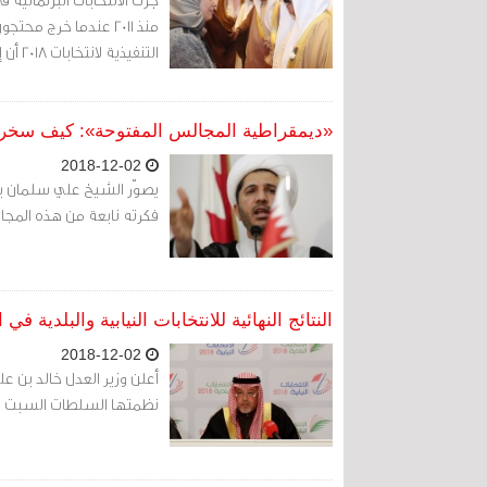
منذ 2011 عندما خرج م
التنفيذية لانتخابات 2018 أن إجمالي الكتلة الناخبة يزيد على 36 ناخبا.
«ديمقراطية المجالس المفتوحة»: كيف سخر 
2018-12-02
يصوّر الشيخ علي سلمان برل
فكرته نابعة من هذه المجا
النتائج النهائية للانتخابات النيابية والبلدية في 
2018-12-02
أعلن وزير العدل خالد بن علي 
نظمتها السلطات السبت 1 ديسمبر 2018