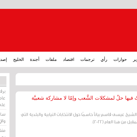
ير
حوارات
رأي
ترجمات
اقتصاد
ملفات
أجندة
الخليج
إصدا
برقي
عامة
على
ساو
 الشيخ عيسى قاسم بياناً حاسمًا حول الانتخابات النيابية والبلدية التي
وال
ل من هذا العام (2022).
منظ
بحر