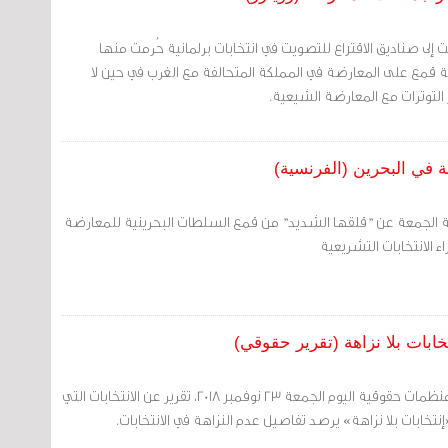
 إلى صناديق الاقتراع للتصويت في انتخابات برلمانية حُرمت منها
قمع على المعارضة في المملكة المتحالفة مع الغرب في حين لا
التوترات مع المعارضة الشيعية.
ة في البحرين (الفرنسية)
ة الجمعة عن "قلقها الشديد" من قمع السلطات البحرينية للمعارضة
 الانتخابات التشريعية
مرآة البحرين: دشنّت ثلاث منظمات حقوقية اليوم الجمعة 23 نوفمبر 2018، تقرير عن الانتخابات التي
تخابات بلا نزاهة» يرصد تفاصيل عدم النزاهة في الانتخابات.