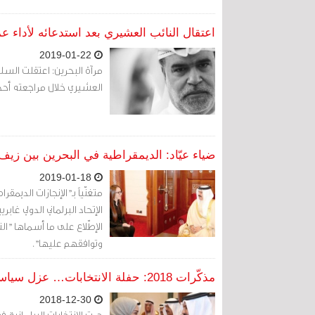
اعتقال النائب العشيري بعد استدعائه لأداء 
2019-01-22
العشيري خلال مراجعته أحد
ضياء عيّاد: الديمقراطية في البحرين بين زيف 
2019-01-18
متغنّياً بـ"الإنجازات الدي
الإتحاد البرلماني الدولي غاب
الإطّلاع على ما أسماها "ال
وتوافقهم عليها".
مذكّرات 2018: حفلة الانتخابات… عزل سياسي وحضور مزيّف للمرأة
2018-12-30