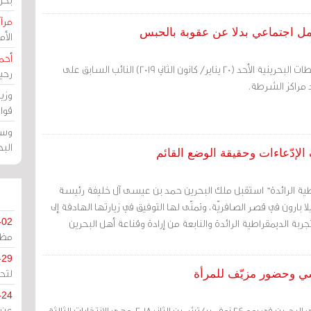
مرآة
عمل اجتماعي بدلا عن عقوبة بالحبس
الأ
أحم
مرآة البحرين: اعتقلت السلطات البحرينية الأحد (20 يناير/ كانون الثاني 2019) النائب السابق على
رحي
 مراكز الشرطة.
وزي
قوا
وسط
الب
الإدّعاءات وحقيقة الوضع القائم
مقراطية الرائدة" استقبل ملك البحرين حمد بن عيسى آل خليفة رئيسة
رييلا بارون في قصر الصافريّة، وتمنّى لها التوفيق في زيارتها الهادفة إلى
تجربة الديمقراطية الرائدة والنابعة من إرادة وقناعة أهل البحرين
-02
مظل
-29
لتح
-24
جرت الانتخابات البرلمانية في البحرين في يوم 24 نوفمبر/تشرين الثاني 2018، وهي الانتخابات الثالثة