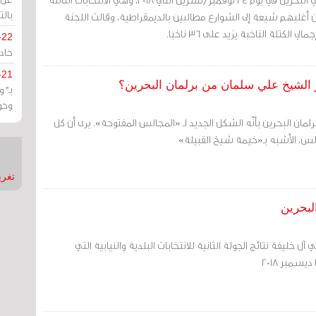
بالت
حتجون أغلبهم شيعة إلى الشوارع مطالبين بالديمقراطية، وقالت اللجنة
-22
حادة
-21
الشيخ علي سلمان من برلمان البحرين؟
بـ"
وحو
مان البحرين بأنّه الشكل الجديد لـ «المجالس المفتوحة». يرى أن كل
لس، الأشبه بـ«خيمة شيخ القبيلة»
تغريدات
البحرين
آل خليفة نتائج الجولة الثانية للانتخابات البلدية والنيابية التي