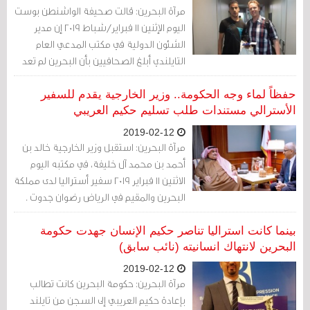
مرآة البحرين: قالت صحيفة الواشنطن بوست
اليوم الإثنين 11 فبراير/شباط 2019 إن مدير
الشئون الدولية في مكتب المدعي العام
التايلندي أبلغ الصحافيين بأن البحرين لم تعد
ترغب في اتخاذ إجراء قانوني ضد حكيم العريبي،
وأن مكتب المدعي العام أسقط القضية بناء
حفظاً لماء وجه الحكومة.. وزير الخارجية يقدم للسفير
على ذلك.
الأسترالي مستندات طلب تسليم حكيم العريبي
2019-02-12
مرآة البحرين: استقبل وزير الخارجية خالد بن
أحمد بن محمد آل خليفة، في مكتبه اليوم
الاثنين 11 فبراير 2019 سفير أستراليا لدى مملكة
البحرين والمقيم في الرياض رضوان جدوت .
بينما كانت استراليا تناصر حكيم الإنسان جهدت حكومة
البحرين لانتهاك انسانيته (نائب سابق)
2019-02-12
مرآة البحرين: حكومة البحرين كانت تطالب
بإعادة حكيم العريبي إلى السجن من تايلند