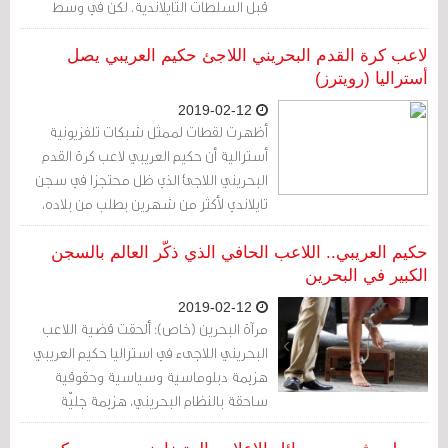
قبل السلطات التايلاندية. لكن في وسط
الاحتفالات، تُثار الأسئلة الآن عن أسباب احتجازه
في المقام الأول، وإن كان من الممكن تأمين
لاعب كرة القدم البحريني اللاجئ حكيم العريبي يصل
الإفراج عنه خلال فترة أقل.
أستراليا (رويترز)
2019-02-12
أظهرت لقطات لممثل شبكات تلفزيونية
أسترالية أن حكيم العريبي لاعب كرة القدم
البحريني اللاجئ الذي ظل محتجزا في سجن
تايلاندي لأكثر من شهرين بطلب من بلاده،
وصل إلى مدينة ملبورن الأسترالية قادما من
بانكوك يوم الثلاثاء
حكيم العريبي.. اللاعب الحافي الذي ذكّر العالم بالسجن
الكبير في البحرين
2019-02-12
مرآة البحرين (خاص): ألحقت قضية اللاعب
البحريني اللاجىء في استراليا حكيم العريبي
هزيمة دبلوماسية وسياسية وحقوقية
ساحقة بالنظام البحريني، هزيمة جليّة
ومكشوفة أمام الرأي العام المحلي والعالمي