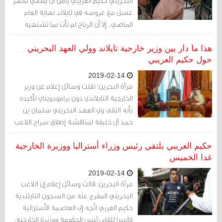
البحريني حكيم العريبي يأمل أن يقضي شهر
عسل مع عروسه في تايلاند نهاية العام
الماضي.. إلا أن الرياح لم تأت بما تشتهيه
السفن.
هذا ما دار بين وزير خارجية تايلاند وولي العهد البحريني
حول حكيم العريبي
2019-02-14
مرآة البحرين: نقلت وسائل إعلام عن وزير
الخارجية التايلاندي دون برامودويناي تأكيده
بأنه التقى ولي العهد البحريني سلمان بن
حمد آل خليفة لمناقشة إطلاق سراح اللاعب
البحريني حكيم العريبي.
حكيم العريبي يلتقي رئيس وزراء أستراليا ووزيرة الخارجية
غدا الخميس
2019-02-14
مرآة البحرين: قالت وسائل إعلام إن اللاعب
البحريني المفرج عنه من السجون التايلندية
حكيم العربي اتّجه إلى العاصمة الأسترالية
كانبيرا للقاء رئيس الحكومة ووزيرة الخارجية.