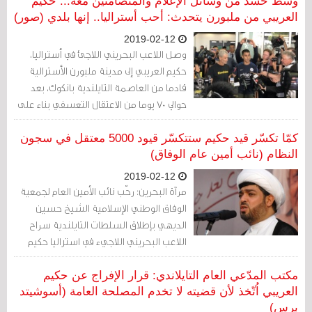
لم يتعرض لها النظام بهذا الشكل الواضح
وسط حشد من وسائل الإعلام والمتضامنين معه... حكيم
منذ فترة طويلة.
العريبي من ملبورن يتحدث: أحب أستراليا.. إنها بلدي (صور)
2019-02-12
وصل اللاعب البحريني اللاجئ في أستراليا،
حكيم العريبي إلى مدينة ملبورن الأسترالية
قادما من العاصمة التايلندية بانكوك، بعد
حوالي 70 يوما من الاعتقال التعسفي بناء على
طلب حكومة البحرين
كمّا تكسّر قيد حكيم ستتكسّر قيود 5000 معتقل في سجون
النظام (نائب أمين عام الوفاق)
2019-02-12
مرآة البحرين: رحّب نائب الأمين العام لجمعية
الوفاق الوطني الإسلامية الشيخ حسين
الديهي بإطلاق السلطات التايلندية سراح
اللاعب البحريني اللاجيء في استراليا حكيم
العريبي.
مكتب المدّعي العام التايلاندي: قرار الإفراج عن حكيم
العريبي اُتّخذ لأن قضيته لا تخدم المصلحة العامة (أسوشيتد
برس)