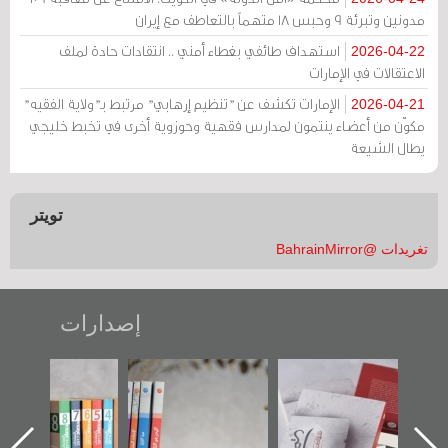
مدونين وتبرئة 9 وحبس 18 متهماً بالتعاطف مع إيران
استهداف طائفي بغطاء أمني .. انتقادات حادة لملف
2026-04-22
الاعتقالات في الإمارات
الإمارات تكشف عن "تنظيم إرهابي" مرتبط بـ"ولاية الفقيه"
2026-04-21
مكوّن من أعضاء ينتمون لمدارس فقهية وحوزوية أخرى في تخبط خليجي
يطال الشيعة
تويتر
تغريدات @BahrainMirror
إصدارات
ب الأخير":
تصنيف موضوعي
"مرآة البحرين"
«وطن عك
الأول عن
للوثائق البريطانية
تصدر حصاد
جديدة 
الدراز
يقدمه «مركز أوال»
الساحات 2019
عسكري ت