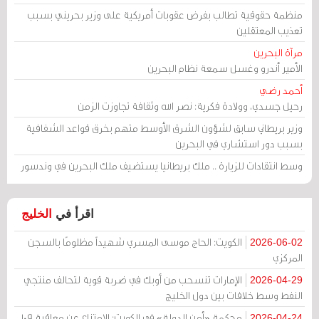
منظمة حقوقية تطالب بفرض عقوبات أمريكية على وزير بحريني بسبب
تعذيب المعتقلين
مرآة البحرين
الأمير أندرو وغسل سمعة نظام البحرين
أحمد رضي
رحيل جسدي، وولادة فكرية: نصر الله وثقافة تجاوزت الزمن
وزير بريطاني سابق لشؤون الشرق الأوسط متهم بخرق قواعد الشفافية
بسبب دور استشاري في البحرين
وسط انتقادات للزيارة .. ملك بريطانيا يستضيف ملك البحرين في وندسور
اقرأ في
الخليج
الكويت: الحاج موسى المسري شهيداً مظلومًا بالسجن
2026-06-02
المركزي
الإمارات تنسحب من أوبك في ضربة قوية لتحالف منتجي
2026-04-29
النفط وسط خلافات بين دول الخليج
محكمة «أمن الدولة» في الكويت: الامتناع عن معاقبة 109
2026-04-24