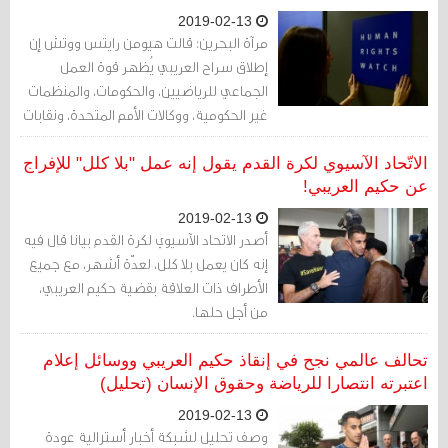
2019-02-13
مرآة البحرين: قالت هيومن رايتس ووتش إن
إطلاق سراح العريبي يُظهر قوة العمل
الجماعي للرياضيين، والحكومات، والمنظمات
غير الحكومية، ووكالات الأمم المتحدة، ونقابات
اللاعبين، والاتحادات الرياضية في معالجة
القضايا الحقوقية.
الاتّحاد الآسيوي لكرة القدم يقول إنه عمل "بلا كلل" للإفراج
عن حكيم العريبي!
2019-02-13
أصدر الاتحاد الآسيوي لكرة القدم بيانا قال فيه
إنه كان يعمل بلا كلل، لعدّة أشهر، مع جميع
الأطراف ذات العلاقة بقضية حكيم العريبي،
من أجل حلها.
تحالف عالمي نجح في إنقاذ حكيم العريبي ووسائل إعلام
اعتبرته انتصارا للرياضة وحقوق الإنسان (تحليل)
2019-02-13
وصف تحليل لشبكة أخبار أسترالية عودة