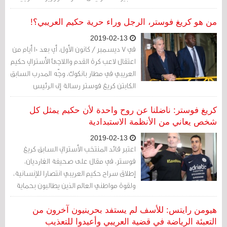
من هو كريغ فوستر، الرجل وراء حرية حكيم العريبي؟!
2019-02-13
في 7 ديسمبر / كانون الأول، أي بعد 10 أيام من
اعتقال لاعب كرة القدم واللاجئ الأسترالي حكيم
العريبي في مطار بانكوك، وجّه المدرب السابق
الكابتن كريغ فوستر رسالة إلى الرئيس
والأمينة العامة في الفيفا يذكرهما فيها بأنه
لديهم سياسة في مجال حقوق الإنسان.
كريغ فوستر: ناضلنا عن روح واحدة لأن حكيم يمثل كل
شخص يعاني من الأنظمة الاستبدادية
2019-02-13
اعتبر قائد المنتخب الأسترالي السابق كريغ
فوستر، في مقال على صحيفة الغارديان،
إطلاق سراح حكيم العريبي انتصارا للإنسانية،
ولقوة مواطني العالم الذين يطالبون بحماية
حقوق الإنسان
هيومن رايتس: للأسف لم يستفد بحرينيون آخرون من
التعبئة الرياضة في قضية العريبي وأعيدوا للتعذيب