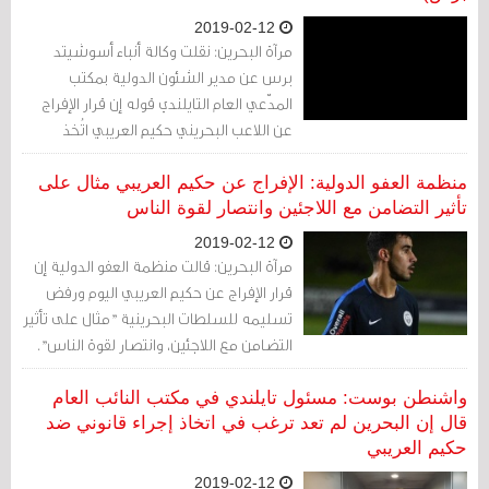
2019-02-12
مرآة البحرين: نقلت وكالة أنباء أسوشيتد
برس عن مدير الشئون الدولية بمكتب
المدّعي العام التايلندي قوله إن قرار الإفراج
عن اللاعب البحريني حكيم العريبي اتُخذ
استنادا إلى البند الحادي والعشرين من قانون
الادّعاء والذي يسمح بإسقاط القضايا إذا لم
منظمة العفو الدولية: الإفراج عن حكيم العريبي مثال على
تكن تخدم المصلحة العامة.
تأثير التضامن مع اللاجئين وانتصار لقوة الناس
2019-02-12
مرآة البحرين: قالت منظمة العفو الدولية إن
قرار الإفراج عن حكيم العريبي اليوم ورفض
تسليمه للسلطات البحرينية "مثال على تأثير
التضامن مع اللاجئين، وانتصار لقوة الناس".
واشنطن بوست: مسئول تايلندي في مكتب النائب العام
قال إن البحرين لم تعد ترغب في اتخاذ إجراء قانوني ضد
حكيم العريبي
2019-02-12