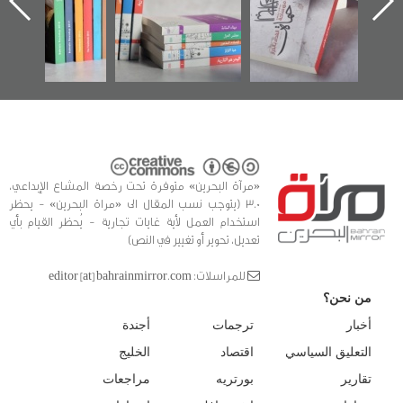
 ساحة
في سلسلة من 5
«مرآة ا
ركز أوال
كتب
والتوثيق
«مرآة البحرين» متوفرة تحت رخصة المشاع الإبداعي،
3.0 (يتوجب نسب المقال الى «مراة البحرين» - يحظر
استخدام العمل لأية غايات تجارية - يُحظر القيام بأي
تعديل، تحوير أو تغيير في النص)
للمراسلات: editor [at] bahrainmirror.com
من نحن؟
أخبار
ترجمات
أجندة
التعليق السياسي
اقتصاد
الخليج
تقارير
بورتريه
مراجعات