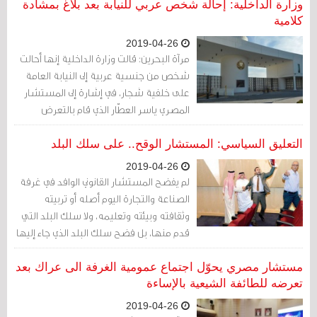
وزارة الداخلية: إحالة شخص عربي للنيابة بعد بلاغ بمشادة
كلامية
2019-04-26
مرآة البحرين: قالت وزارة الداخلية إنها أحالت
شخص من جنسية عربية إلى النيابة العامة
على خلفية شجار، في إشارة إلى المستشار
المصري ياسر العطّار الذي قام بالتعرض
للطائفة الشيعية أمس.
التعليق السياسي: المستشار الوقح.. على سلك البلد
2019-04-26
لم يفضح المستشار القانوني الوافد في غرفة
الصناعة والتجارة اليوم أصله أو تربيته
وثقافته وبيئته وتعليمه، ولا سلك البلد التي
قدم منها، بل فضح سلك البلد الذي جاء إليها
مسترزقاً مستنفعاً
مستشار مصري يحوّل اجتماع عمومية الغرفة الى عراك بعد
تعرضه للطائفة الشيعية بالإساءة
2019-04-26