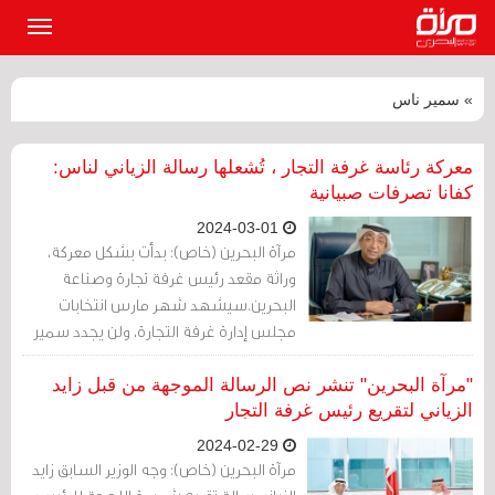
القائمة
الرئيسي
» سمير ناس
معركة رئاسة غرفة التجار ، تُشعلها رسالة الزياني لناس:
كفانا تصرفات صبيانية
2024-03-01
مرآة البحرين (خاص): بدأت بشكل معركة،
وراثة مقعد رئيس غرفة تجارة وصناعة
البحرين.سيشهد شهر مارس انتخابات
مجلس إدارة غرفة التجارة، ولن يجدد سمير
ناس ترشحه، فقانون الغرفة لا يسمح بتولي
منصب الرئاسة لأكثر من دورتين متتاليتين.
"مرآة البحرين" تنشر نص الرسالة الموجهة من قبل زايد
الزياني لتقريع رئيس غرفة التجار
2024-02-29
مرآة البحرين (خاص): وجه الوزير السابق زايد