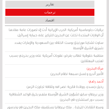
تقارير
ترجمات
اقتصاد
برقيات دبلوماسية أمريكية: الحرب الإيرانية أدت إلى تصورات عامة مفادها
أن الولايات المتحدة تخلت عن البحرين للتركيز على حماية إسرائيل
ساوث تشاينا مورنينغ بوست: الخلاف بين السعودية والإمارات يهدد
بتمزيق الشرق الأوسط
منظمة حقوقية تطالب بفرض عقوبات أمريكية على وزير بحريني بسبب
تعذيب المعتقلين
مرآة البحرين
الأمير أندرو وغسل سمعة نظام البحرين
أحمد رضي
رحيل جسدي، وولادة فكرية: نصر الله وثقافة تجاوزت الزمن
وزير بريطاني سابق لشؤون الشرق الأوسط متهم بخرق قواعد الشفافية
بسبب دور استشاري في البحرين
وسط انتقادات للزيارة .. ملك بريطانيا يستضيف ملك البحرين في وندسور