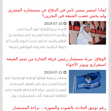
لماذا استمر سمير ناس في الدفاع عن مستشاره المصري
ولم يخش غضب الشيعة في البحرين؟
2019-07-15
الأمر لا يرجع فقط إلى نفوذ أسرة ناس
والأرصدة البنكية الضخمة التي تمتلكها، إن
الواقع يكشف لنا كيف نجحت الدولة وأسرة آل
خليفة الحاكمة على إبقاء المواطنين شيعة
وسنة على الهامش
الوفاق: تبرئة مستشار رئيس غرفة التجارة من شتم الشيعة
استفزازي ويوتر الأجواء
2019-07-11
وصفت جمعية الوفاق الوطني الإسلامية حكم
البراءة الصادر بحق ياسر العطار المستشار
المصري لرئيس غرفة التجارة في قضية شتم
الطائفة الشيعية بأنه حكم استفزازي يوتر
الأجواء ويهدف إلى إثارة الطائفية في البحرين
رغم توثيق الحادثة بالصوت والصورة... براءة المستشار