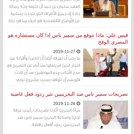
العهد سلمان بن حمد آل خليفة وجّه رسالة
حادة إلى جميع الأطراف التي تتحدث بسلبية
عن الأوضاع الاقتصادية في البلاد بما في ذلك
مجلس النواب.
قيس علي: ماذا نتوقع من سمير ناس إذا كان مستشاره هو
المصري الوقح
2019-11-27
ما يجب أن نعرفه أيضاً أن (ناس) وأقرانه من
التجار الذين لم ينفكوا منذ أيام عن التصريح في
مدح الأجانب وذم المواطنين بعد أن كادت
قلوبهم أن تتوقف بسبب مشروع نيابي
يشترط شهادة حسن سيرة وسلوك على
الوافدين، إن أصحاب الأموال هؤلاء أصلاً
تصريحات سمير ناس ضد البحرينيين تثير ردود فعل غاضبة
يعيشون في بحرين أخرى ويتعاملون مع
2019-11-26
بحرينيين آخرين، ثروتهم حاجز وردي جميل
مرآة البحرين: أثارت تصريحات رئيس غرفة
يحول بينهم وبين الواقع المزعج والقبيح الذي
تجارة وصناعة البحرين سمير ناس ضد
يعيشه أهل هذه الجزيرة
البحرينيين، ردود أفعال رافضة.