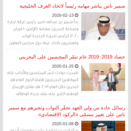
سمير ناس يباشر مهامه رئيساً لاتحاد الغرف الخليجية
2020-02-13
بدأ سمير بن عبدالله ناس، رئيس غرفة تجارة
وصناعة البحرين، مهامه (الإثنين 10 فبراير
2020) كرئيس للدورة الجديدة الواحد
والعشرون باتحاد غرف دول مجلس التعاون
حصاد 2019: 2019 عام تنمّر المجنسين على البحريني
2020-01-25
تصدّرت حوادث تنمّر المجنسين والأجانب على
المواطنين البحرينيين قضايا الحوار العام في
البحرين خلال العام 2019. في مقابل الإجماع
الوطني الكبير على ملف بحرنة الوظائف
ووقف تفضيل الأجنبي على البحريني في
التوظيف في القطاعين العام والخاص، كان لدى
رسائل حادة من ولي العهد تحقّر النواب وتجبرهم مع سمير
رجل الأعمال الفلسطيني المجنسّ، يوسف
ناس على تغيير مسمّى «الركود الاقتصادي»
حامد مشعل رأي آخر.
2020-01-08
مرآة البحرين (خاص): ذكرت معلومات أن ولي