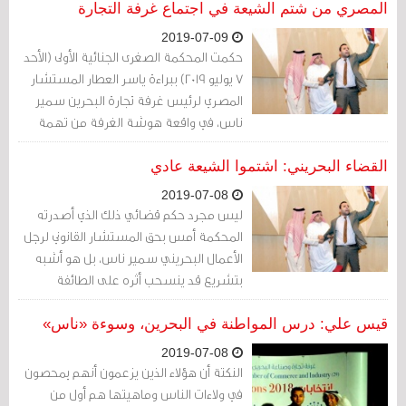
المصري من شتم الشيعة في اجتماع غرفة التجارة
2019-07-09
حكمت المحكمة الصغرى الجنائية الأولى (الأحد
7 يوليو 2019) ببراءة ياسر العطار المستشار
المصري لرئيس غرفة تجارة البحرين سمير
ناس، في واقعة هوشة الغرفة من تهمة
السب والتحريض على بغض الطائفة
الشيعية
القضاء البحريني: اشتموا الشيعة عادي
2019-07-08
ليس مجرد حكم قضائي ذلك الذي أصدرته
المحكمة أمس بحق المستشار القانوني لرجل
الأعمال البحريني سمير ناس، بل هو أشبه
بتشريع قد ينسحب أثره على الطائفة
الشيعية، دون مبالغة، لعشرات السنين.
قيس علي: درس المواطنة في البحرين، وسوءة «ناس»
2019-07-08
النكتة أن هؤلاء الذين يزعمون أنهم يمحصون
في ولاءات الناس وماهيتها هم أول من