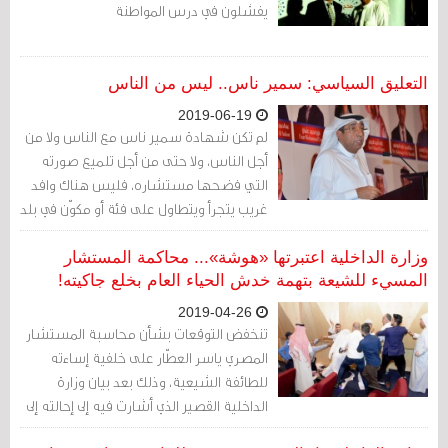
يفشلون في درس المواطنة
التعليق السياسي: سمير ناس.. ليس من الناس
2019-06-19
لم تكن شهادة سمير ناس مع الناس ولا من
أجل الناس، ولا حتى من أجل تلميع صورته
التي فضحها مستشاره، فليس هناك وافد
غريب يتجرأ ويتطاول على فئة أو مكوّن في بلد
جاءها مسترزقاً، وبهذا الشكل الفج الوقح، ما
لم يكن يعمل في بيئة تغذي هذا النفس
وزارة الداخلية اعتبرتها «هوشة»... محاكمة المستشار
الطائفي الكريه
المسيء للشيعة بتهمة خدش الحياء العام بخلع جاكيته!
2019-04-26
تنخفض التوقعات بشأن محاسبة المستشار
المصري ياسر العطّار على خلفية إساءته
للطائفة الشيعية، وذلك بعد بيان وزارة
الداخلية القصير الذي أشارت فيه إلى إحالته إلى
النيابة العامة على خلفية مشاجرة.