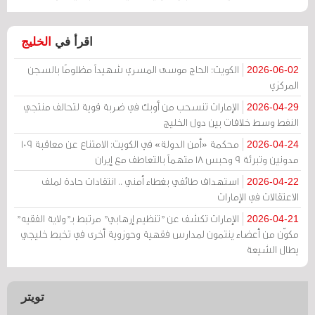
اقرأ في
الخليج
الكويت: الحاج موسى المسري شهيداً مظلومًا بالسجن
2026-06-02
المركزي
الإمارات تنسحب من أوبك في ضربة قوية لتحالف منتجي
2026-04-29
النفط وسط خلافات بين دول الخليج
محكمة «أمن الدولة» في الكويت: الامتناع عن معاقبة 109
2026-04-24
مدونين وتبرئة 9 وحبس 18 متهماً بالتعاطف مع إيران
استهداف طائفي بغطاء أمني .. انتقادات حادة لملف
2026-04-22
الاعتقالات في الإمارات
الإمارات تكشف عن "تنظيم إرهابي" مرتبط بـ"ولاية الفقيه"
2026-04-21
مكوّن من أعضاء ينتمون لمدارس فقهية وحوزوية أخرى في تخبط خليجي
يطال الشيعة
تويتر