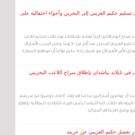
تسليم حكيم العريبي إلى البحرين وأجواء احتفالية على
ندي صباح اليوم الاثنين قرارًا يقضي بإسقاط دعوى طلب تسليم اللاعب
البحريني اللاجئ في أستراليا حكيم العريبي المحتجز منذ أكثر من 70 يومًا. ونشر المدرب الأسترالي
ا إن الأمر الأهم الآن هو ضمان راحة حكيم مؤكدًا أن موظفي السفارة
ف في تايلاند يناشدان بإطلاق سراح اللاعب البحريني
ذكرت وسائل إعلام يوم السبت أن غواصين أستراليين ساعدا في إنقاذ 12 فتى حوصروا مع مدربهم
ياه في تايلاند، كتبا التماسا لرئيس الوزراء التايلاندي للمطالبة بإطلاق
ع بوضع اللاجئ في أستراليا.