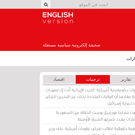
English Version
صحيفة إلكترونية سياسية مستقلة
رات
تقارير
ترجمات
اقتصاد
ات دبلوماسية أمريكية: الحرب الإيرانية أدت إلى تصورات
 مفادها أن الولايات المتحدة تخلت عن البحرين للتركيز
 حماية إسرائيل
ث تشاينا مورنينغ بوست: الخلاف بين السعودية
إمارات يهدد بتمزيق الشرق الأوسط
مة حقوقية تطالب بفرض عقوبات أمريكية على وزير
يني بسبب تعذيب المعتقلين