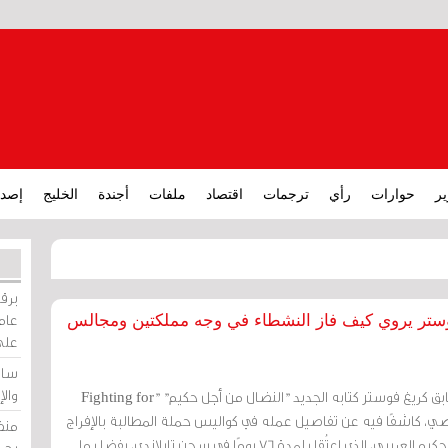
ير
حوارات
رأي
ترجمات
اقتصاد
ملفات
أجندة
الخليج
إصدا
برقي
عامة
وستر يروي كيف فاز النشطاء في وجه مملكتين ومجالس
على
ساو
وال
أطلق المدرب الأسترالي السابق كريغ فوستر كتابه الجديد "النضال من أجل حكيم" "Fighting for
اء الماضي، كاشفًا فيه عن تفاصيل عمله في كواليس حملة المطالبة بالإفراج
منظ
عن لاعب كرة القدم الشاب حكيم العريبي، الذي اعتُقِل لمدة 76 يومًا في سجن تايلاندي، بفضل ما
بحر