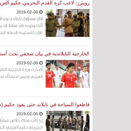
رويترز: لاعب كرة القدم البحريني حكيم الع
2019-02-06
قال مسؤول تايلاندي يوم الأر
أثناء وجوده في عطلة قد 
طلب لتسليمه قدمته البحر
الخارجية التايلاندية في بيان صحفي تحث أستر
2019-02-06
أصدرت وزارة الخارجية التاي
العريبي وليس لديها أي تح
قاطعوا السياحة في تايلاند حتى يعود حكيم (د
2019-02-05
إذا كانت هناك خلاص عمليّة
البحريني حكيم العريبي، لاعب