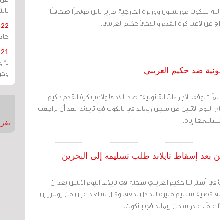
بالت
ية سكوت موريسون ووزيرة الخارجية ماريز باين مؤتمرًا صحافيًا
راج عن لاعب كرة القدم واللاجئ حكيم العريبي.
-22
حادة
-21
بـ"
نونية ضد حكيم العريبي
وحو
مًا "بوقف الإجراءات القانونية" ضد اللاجئ ولاعب كرة القدم حكيم
اح اليوم الاثنين من سجن ريماند في بانكوك في تايلاند، بعد أن تراجعت
ليمها إياه.
تغريدات
ن بعد إسقاط تايلاند طلب تسليمه إلى البحرين
 في أستراليا حكيم العريبي سجنه في تايلاند اليوم الاثنين بعد أن
ة قضية تسليم مثيرة للجدل بحقه. وقال شاهد عيان من رويترز إن