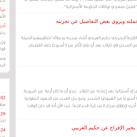
فشل منهجي لوكالات الحكومة الأسترالية".
مرآة
الأ
ملته ويروي بعض التفاصيل عن تجربته
أحم
رحي
لاجئ البحريني حكيم العريبي أشاد بمدربه وزملائه لتنظيمهم الحملة
وزي
في تايلاند بعد أن بقي لأكثر من 11 أسبوعًا خلف القضبان.
قوا
وسط
الب
لى أستراليا، بعد إعادته من تايلاند ، يبدو أن ما كان أزمة غير ضرورية
تمامًا قد انتهى. بعد حوالي 11 أسبوعًا من الغموض الشديد، ومع بذل العديد من الجهود البطولية
-02
مظل
أخرى لإطلاق سراح لاعب كرة قدم لاجئ ، ثبت الآن أنه قد حان الوقت
-29
لتح
خبر الإفراج عن حكيم العريبي
-24