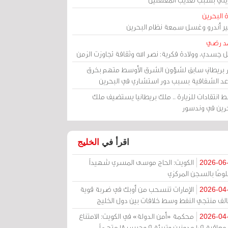
 البحرين
مير أندرو وغسل سمعة نظام البحرين
د رضي
ل جسدي، وولادة فكرية: نصر الله وثقافة تجاوزت الزمن
ر بريطاني سابق لشؤون الشرق الأوسط متهم بخرق
عد الشفافية بسبب دور استشاري في البحرين
 انتقادات للزيارة .. ملك بريطانيا يستضيف ملك
حرين في وندسور
اقرأ في
الخليج
الكويت: الحاج موسى المسري شهيداً
2026-06
ومًا بالسجن المركزي
الإمارات تنسحب من أوبك في ضربة قوية
2026-04
الف منتجي النفط وسط خلافات بين دول الخليج
محكمة «أمن الدولة» في الكويت: الامتناع
2026-04
عن معاقبة 109 مدونين وتبرئة 9 وحبس 18 متهماً