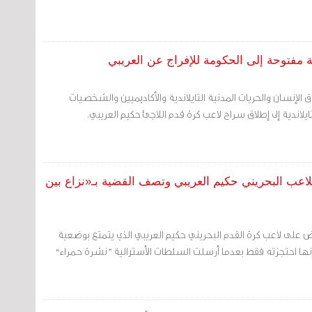
ة مفتوحة إلى الحكومة للإفراج عن العريبي
الإنسان والحريات المدنية التايلاندية والأكاديميين والشخصيات
لتايلاندية إلى إطلاق سراح لاعب كرة قدم اللاجئ حكيم العريبي.
للاعب البحريني حكيم العريبي وتصف القضية بـ«نزاع بين
قبض على لاعب كرة القدم البحريني حكيم العريبي الذي يتمتع بوضعية
 إنها احتجزته فقط بعدما أرسلت السلطات الأسترالية ”نشرة حمراء“