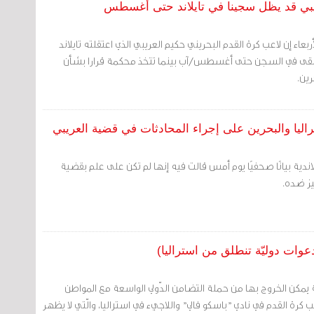
ريبي قد يظل سجينا في تايلاند حتى أغسطس
بعاء إن لاعب كرة القدم البحريني حكيم العريبي الذي اعتقلته تايلاند
يبقى في السجن حتى أغسطس/آب بينما تتخذ محكمة قرارا بشأن
ين.
اليا والبحرين على إجراء المحادثات في قضية العريبي
لاندية بيانًا صحفيًا يوم أمس قالت فيه إنها لم تكن على علم بقضية
يز ضده.
عوات دوليّة تنطلق من استراليا)
 يمكن الخروج بها من حملة التضامن الدّولي الواسعة مع المواطن
 كرة القدم في نادي "باسكو فالي" واللاجيء في استراليا، والّتي لا يظهر