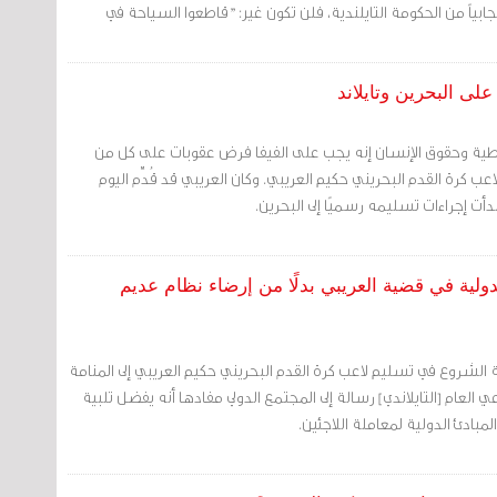
جابياً من الحكومة التايلندية، فلن تكون غير: "قاطعوا السياحة في
ى البحرين وتايلاند
طية وحقوق الإنسان إنه يجب على الفيفا فرض عقوبات على كل من
عب كرة القدم البحريني حكيم العريبي. وكان العريبي قد قُدِّم اليوم
دأت إجراءات تسليمه رسميًا إلى البحرين.
لدولية في قضية العريبي بدلًا من إرضاء نظام عديم
 الشروع في تسليم لاعب كرة القدم البحريني حكيم العريبي إلى المنامة
العام [التايلاندي] رسالة إلى المجتمع الدولي مفادها أنه يفضل تلبية
المبادئ الدولية لمعاملة اللاجئين.