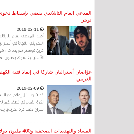
المدعي العام التايلاندي يقضي بإسقاط دعوى 
تويتر
2019-02-11
أصدر المدعي العام التايلا
كريغ فوستر تغريدة قال فيه
الأسترالية سوف يعتنون به.
غوّاصان أستراليان شاركا في إنقاذ فتية الكه
العريبي
2019-02-09
لكرة القدم في كهف غمرته الم
سراح لاعب كرة بحريني يتمت
الفساد والتهديدات الصحفية و400 مليون دولار تفصل حكيم العريبي عن حريته