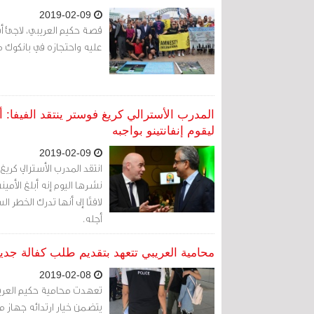
2019-02-09
قصة حكيم العريبي، لاجئ أس
عليه واحتجازه في بانكوك منذ
المدرب الأسترالي كريغ فوستر ينتقد الفيفا:
ليقوم إنفانتينو بواجبه
2019-02-09
انتقد المدرب الأسترالي كر
نشرها اليوم إنه أبلغ الأمي
لافتًا إلى أنها تدرك الخط
أجله.
محامية العريبي تتعهد بتقديم طلب كفالة جديد
2019-02-08
تعهدت محامية حكيم العري
يتضمن خيار ارتدائه جهاز مر