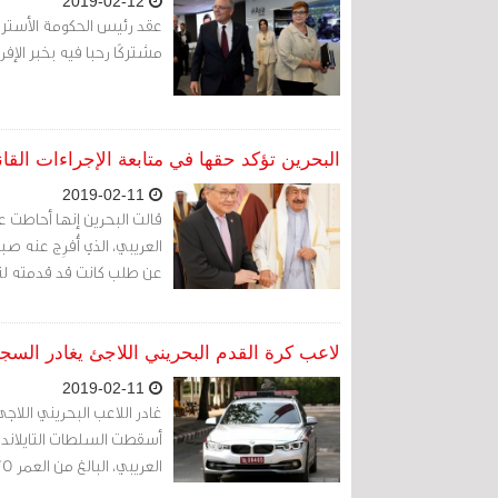
2019-02-12
عقد رئيس الحكومة الأسترال
مشتركًا رحبا فيه بخبر الإف
البحرين تؤكد حقها في متابعة الإجراءات القا
2019-02-11
قالت البحرين إنها أحاطت عل
العريبي، الذي أُفرِج عنه صب
عن طلب كانت قد قدمته لتس
لاعب كرة القدم البحريني اللاجئ يغادر السج
2019-02-11
غادر اللاعب البحريني اللاجئ
أسقطت السلطات التايلاندي
العريبي، البالغ من العمر 25 عامًا، غادر سجن ريماند في بانكوك.