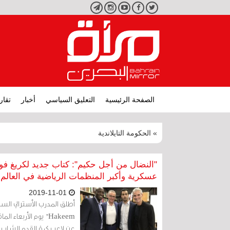
تويتر
فيسبوك
يوتيوب
انستجرام
تليجرام
الصفحة الرئيسية
التعليق السياسي
أخبار
تقار
» الحكومة التايلاندية
"النضال من أجل حكيم": كتاب جديد لكريغ ف
عسكرية وأكبر المنظمات الرياضية في العالم
2019-11-01
Hakeem" يوم الأربع