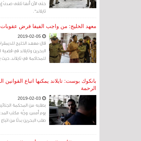
حتى الآن أنها تلقى صدىً إي
تايلاند".
معهد الخليج: من واجب الفيفا فرض عقوبات عل
2019-02-05
قال معهد الخليج للديمقرا
البحرين وتايلاند في قضية لا
للمحاكمة في تايلاند، حيث ب
بانكوك بوست: تايلاند يمكنها اتباع القوانين ا
الرحمة
2019-02-03
بطلبه من المحكمة الجنائية
يوم أمس، وجّه مكتب المدعي 
طلب البحرين بدلًا من اتباع 