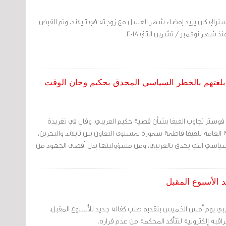
ترالي كان يريد إمضاء شهر العسل مع زوجته في تايلاند، وتم القبض
 شهر نوفمبر / تشرين الثاني 2018.
 أبلغتهم بالخطر السياسي المحدق بحكيم وحان الوقت
يغ فوستر تجاوب الفيفا بشأن قضية حكيم العريبي. وقال في تغريدة
نة العامة للفيفا فاطمة سمورة بمستوى التعاون بين تايلاند والبحرين،
ر السياسي الذي يحدق بالعريبي، ومن مسؤوليتها بذل أقصى الجهود من
 الأسبوع المقبل
بي يوم أمس الخميس بتقديم طلب كفالة جديد للأسبوع المقبل،
اقبة إلكترونية لتتأكد المحكمة من عدم فراره.