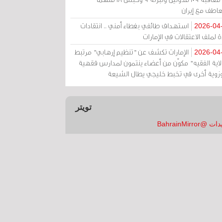
عاطف مع إيران
استهداف طائفي بغطاء أمني .. انتقادات
2026-04
 لملف الاعتقالات في الإمارات
الإمارات تكشف عن "تنظيم إرهابي" مرتبط
2026-04
ولاية الفقيه" مكوّن من أعضاء ينتمون لمدارس فقهية
زوية أخرى في تخبط خليجي يطال الشيعة
تويتر
 @BahrainMirror