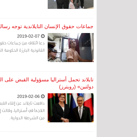
جماعات حقوق الإنسان التايلاندية توجه رسال
2019-02-07
دعا ائتلاف من جماعات حقوق 
القانونية البارزة الحكومة ا
تايلاند تحمل أستراليا مسؤولية القبض على ا
دولتين» (رويترز)
2019-02-06
دافعت تايلاند عن إلقاء ال
اللاجئ في أستراليا، وقالت
من الشرطة الدولية.