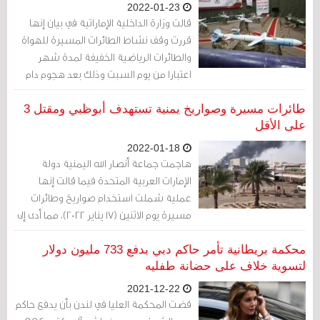
2022-01-23
قالت وزارة الداخلية الإماراتية في بيان إنها
قررت وقف نشاط الطائرات المسيرة للهواة
والطائرات الرياضية الخفيفة لمدة شهر
اعتبارا من يوم السبت وذلك بعد هجوم دام
لحركة الحوثي اليمنية على البلاد الأسبوع
الماضي.
طائرات مسيرة وصواريخ يمنية تستهدف أبوظبي ومقتل 3
على الأقل
2022-01-18
هاجمت جماعة أنصار الله اليمنية دولة
الإمارات العربية المتحدة فيما قالت إنها
عملية شملت استخدام صواريخ وطائرات
مسيرة يوم الاثنين (17 يناير 2022)، مما أدى إلى
انفجار ثلاث شاحنات لنقل الوقود وأسفر عن
مقتل ثلاثة أشخاص واندلاع حريق قرب مطار
محكمة بريطانية تأمر حاكم دبي بدفع 733 مليون دولار
أبوظبي عاصمة الإمارات، مركز التجارة
لتسوية خلاف على حضانة طفليه
والسياحة في المنطقة.
2021-12-22
قضت المحكمة العليا في لندن بأن يدفع حاكم