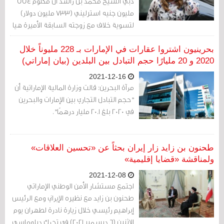
دبي الشيخ محمد بن راشد آل مكتوم 554
مليون جنيه استرليني (733 مليون دولار)
لتسوية خلاف مع زوجته السابقة الأميرة هيا
بنت الحسين على حضانة طفليهما وهو
مبلغ قياسي في بريطانيا لمثل هذه
بحرينيون اشتروا عقارات في الإمارات بـ 228 مليوناً خلال
التسويات.
2020 و 20 مليارًا حجم التبادل بين البلدين (بيان إماراتي)
2021-12-16
مرآة البحرين: قالت وزارة المالية الإماراتية أن
"حجم التبادل التجاري بين الإمارات والبحرين
في 2020 بلغ 20.1 مليار درهمًا".
طحنون بن زايد زار إيران بحثاً عن «تحسين العلاقات»
ولمناقشة «قضايا إقليمية»
2021-12-08
اجتمع مستشار الأمن الوطني الإماراتي
طحنون بن زايد مع نظيره الإيراني ومع الرئيس
إبراهيم رئيسي خلال زيارة نادرة لطهران يوم
الاثنين (6 ديسمبر 2021) في تحرك دبلوماسي