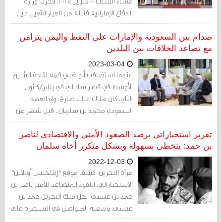
مساء السبت 10 فبراير 2024، فجّرت وزارة
الدفاع الإماراتية قنبلة من العيار الثقيل حين
أعلنت عن مقتل 3 عسكريين إماراتيين
وضابط من قوة دفاع البحرين بعد تعرضهم
صدام بين السعودية والإمارات على النفط واليمن يتزامن
لعمل إرهابي في الصومال أثناء قيامهم بـ
مع تصاعد الخلافات بين البلدين
"مهام عملهم في تدريب وتأهيل القوات
2023-03-04
المسلحة الصومالية".
عندما استضافت أبو ظبي قمة لقادة الشرق
الأوسط في قصر ساحلي في يناير/كانون
الثاني، كان هناك غياب صارخ: ولي العهد
السعودي محمد بن سلمان.. قبل شهر من
ذلك، تغيب قادة الإمارات عن قمة صينية
عربية رفيعة المستوى في الرياض.
تقرير استخباراتي يرصد الصعود الأمني والاقتصادي لناصر
بن حمد: يتخطى بسهولة وبشكل متكرر أخاه سلمان
2022-12-03
مرآة البحرين: كشف موقع "إنتلجنس أونلاين"
الاستخباراتي، النفوذ المتصاعد للأمير ناصر بن
حمد بن عيسى، نجل ملك البحرين حمد بن
عيسى، وسعيه المتواصل في السيطرة على
أجهزة الأمن والاستخبارات في المملكة