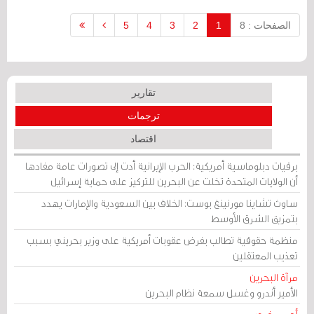
الصفحات : 8
1
2
3
4
5
تقارير
ترجمات
اقتصاد
برقيات دبلوماسية أمريكية: الحرب الإيرانية أدت إلى تصورات عامة مفادها
أن الولايات المتحدة تخلت عن البحرين للتركيز على حماية إسرائيل
ساوث تشاينا مورنينغ بوست: الخلاف بين السعودية والإمارات يهدد
بتمزيق الشرق الأوسط
منظمة حقوقية تطالب بفرض عقوبات أمريكية على وزير بحريني بسبب
تعذيب المعتقلين
مرآة البحرين
الأمير أندرو وغسل سمعة نظام البحرين