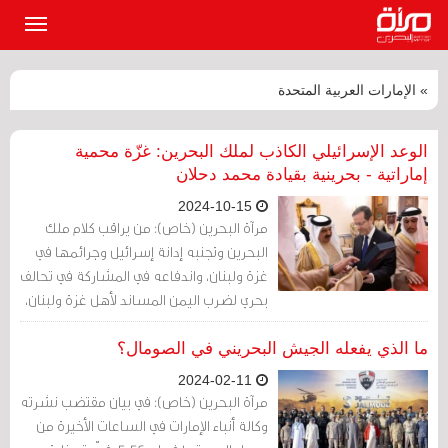
القائمة
الرئيسي
» الإمارات العربية المتحدة
الوعد الإسرائيلي الكاذب لملك البحرين: غزّة محمية
إماراتية - بحرينية بقيادة محمد دحلان
2024-10-15
مرآة البحرين (خاص): من يراقب كلام ملك
البحرين وتجنبه إدانة إسرائيل وجرائمها في
غزة ولبنان، واندفاعه في المشاركة في تحالف
بحري لضرب اليمن المساند لأهل غزة ولبنان،
يرى أن ثمة خيارا حاسما اتخذه الملك والعائلة
الحاكمة من بوضع كل ثقلهم مع المشروع
ما الذي يفعله الجيش البحريني في الصومال؟
الإسرائيلي ودعم هيمنته في المنطقة.
2024-02-11
مرآة البحرين (خاص): في بيان مقتضب نشرته
وكالة أنباء الإمارات في الساعات الأخيرة من