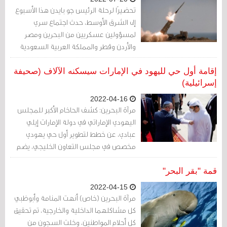
تحضيرًا لرحلة الرئيس جو بايدن هذا الأسبوع
إلى الشرق الأوسط، حدث اجتماع سري
لمسؤولين عسكريين من البحرين ومصر
والأردن وقطر والمملكة العربية السعودية
والإمارات العربية المتحدة وإسرائيل في شرم
الشيخ في مصر لمناقشة إمكانية تحالف
إقامة أول حي لليهود في الإمارات سيسكنه الآلاف (صحيفة
دفاع جوي إسرائيلي عربي.
إسرائيلية)
2022-04-16
مرآة البحرين: كشف الحاخام الأكبر للمجلس
اليهودي الإماراتي في دولة الإمارات إيلي
عبادي، عن خطط لتطوير أول حي يهودي
مخصص في مجلس التعاون الخليجي، يضم
كليات ومؤسسات لآلاف اليهود الذين اتخذوا
من الإمارات مقراً لهم.
قمة "بقر البحر"
2022-04-15
مرآة البحرين (خاص) أنهت المنامة وأبوظبي
كل مشاكلهما الداخلية والخارجية، تم تحقيق
كل أحلام المواطنين، وخلت السجون من