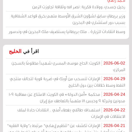
أحمد رضي
رحيل جسدي، وولادة فكرية: نصر الله وثقافة تجاوزت الزمن
وزير بريطاني سابق لشؤون الشرق الأوسط متهم بخرق قواعد الشفافية
بسبب دور استشاري في البحرين
وسط انتقادات للزيارة .. ملك بريطانيا يستضيف ملك البحرين في وندسور
اقرأ في
الخليج
الكويت: الحاج موسى المسري شهيداً مظلومًا بالسجن
2026-06-02
المركزي
الإمارات تنسحب من أوبك في ضربة قوية لتحالف منتجي
2026-04-29
النفط وسط خلافات بين دول الخليج
محكمة «أمن الدولة» في الكويت: الامتناع عن معاقبة 109
2026-04-24
مدونين وتبرئة 9 وحبس 18 متهماً بالتعاطف مع إيران
استهداف طائفي بغطاء أمني .. انتقادات حادة لملف
2026-04-22
الاعتقالات في الإمارات
الإمارات تكشف عن "تنظيم إرهابي" مرتبط بـ"ولاية الفقيه"
2026-04-21
مكوّن من أعضاء ينتمون لمدارس فقهية وحوزوية أخرى في تخبط خليجي