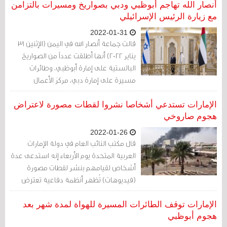
الخليجيين منذ أن اتفقت أربع دول عربية على
أنصار الله تهاجم أبوظبي ودبي بصواريخ ومسيرات بالتزامن
إنهاء النزاع مع الدوحة قبل ما يزيد على عام.
مع زيارة الرئيس الإسرائيلي
2022-01-31
قالت جماعة أنصار الله في اليمن (الإثنين 31
يناير 2022) أنها أطلقت عدداً من الصواريخ
البالستية على إمارة أبوظبي، وطائرات
مسيرة على إمارة دبي، مركز الأعمال
والتجارة في الشرق الأوسط
الإمارات تستدعي أشخاصا نشروا لقطات مصورة لاعتراض
هجوم صاروخي
2022-01-26
قال مكتب النائب العام في دولة الإمارات
العربية المتحدة يوم الأربعاء إنه استدعى عدة
أشخاص لقيامهم بنشر لقطات مصورة
(فيديوهات) تُظهر أنظمة دفاعية تعترض
هجوما صاروخيا لحركة أنصار الله اليمنية يوم
الاثنين.
الإمارات توقف الطائرات المسيرة للهواة لمدة شهر‭ ‬بعد
هجوم أبوظبي