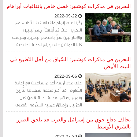
الخليجية الصغيرة.
البحرين في مذكرات كوشنير: فصل خاص باتفاقيات أبراهام
2022-09-22
ركّزنا على إتمام ملف اتفاقية التّطبيع مع
البحرين. كنت قد أبلغتُ الإسرائيليين
والإماراتيين سرًّا باهتمام البحرين، وحرصت
كلتا الدولتين على إدراج الدولة الخليجية
الغنية في اتفاقية سبتمبر/أيلول. ستُشَكّل
إضافة دولة عربية ثانية عاملًا مُضاعِفًا للقوة
البحرين في مذكرات كوشنير: السّباق من أجل التّطبيع في
في تغيير النّموذج الإقليمي.عمل آفي والجنرال
البيت الأبيض
كوريا وبقية فريقنا بعناية خلال الأسابيع
2022-09-06
العديدة التّالية لإتمام تفاصيل الاتفاقية، الّتي
على مدى أربعة أعوام، ساعدت في إعادة
تضمّنت مشاركة موارد السّياسة الخارجية
التّفاوض في أكبر صفقة شهدها التّاريخ،
وتوسيع التجارة والمساعدة في تطور النفط
وتمرير إصلاح العدالة الجنائية من قبل
والغاز وتوثيق علاقتنا العسكرية القوية
الحزبين، وإطلاق عملية السّرعة القصوى
أساسًا.
لتأمين لقاح آمن وفاعل في وقت قياسي ضدّ
فيروس كوفيد-19.
تحالف دفاع جوي بين إسرائيل والعرب قد يلحق الضرر
بالشرق الأوسط
2022-07-20