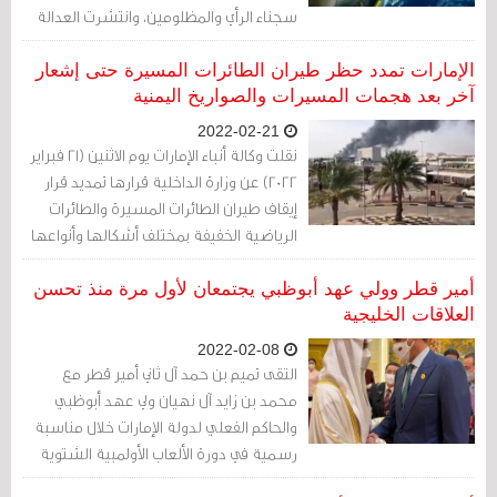
سجناء الرأي والمظلومين، وانتشرت العدالة
في ربوعهما، وساهم الطرفان في حلّ
القضية الفلسطينية، وحان الآن حسم القضية
الإمارات تمدد حظر طيران الطائرات المسيرة حتى إشعار
الأهم "أين يقع ثاني أكبر تجمع في العالم لبقر
آخر بعد هجمات المسيرات والصواريخ اليمنية
البحر؟".
2022-02-21
نقلت وكالة أنباء الإمارات يوم الاثنين (21 فبراير
2022) عن وزارة الداخلية قرارها تمديد قرار
إيقاف طيران الطائرات المسيرة والطائرات
الرياضية الخفيفة بمختلف أشكالها وأنواعها
بما فيها ممارسة الرياضات الجوية
والشراعية وحتى إشعار آخر
أمير قطر وولي عهد أبوظبي يجتمعان لأول مرة منذ تحسن
العلاقات الخليجية
2022-02-08
التقى تميم بن حمد آل ثاني أمير قطر مع
محمد بن زايد آل نهيان ولي عهد أبوظبي
والحاكم الفعلي لدولة الإمارات خلال مناسبة
رسمية في دورة الألعاب الأولمبية الشتوية
في بكين في أول لقاء من نوعه بين الزعيمين