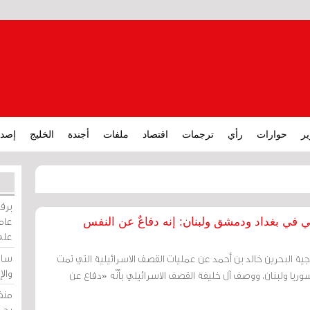
ير
حوارات
رأي
ترجمات
اقتصاد
ملفات
أجندة
الخليج
إصدا
برقي
عامة
ي في بغداد ودمشق ولبنان: إنه دفاعٌ عن النفس
على
ساو
رجية البحرين خالد بن أحمد عن عمليات القصف الاسرائيلية التي تمت
وال
وريا ولبنان، ووصف آل خليفة القصف الاسرائيلي بأنّه «دفاع عن
منظ
بحر