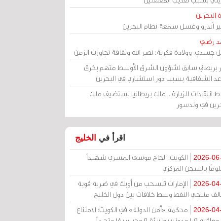
 البحرين
مير أندرو وغسل سمعة نظام البحرين
د رضي
ل جسدي، وولادة فكرية: نصر الله وثقافة تجاوزت الزمن
ر بريطاني سابق لشؤون الشرق الأوسط متهم بخرق
عد الشفافية بسبب دور استشاري في البحرين
 انتقادات للزيارة .. ملك بريطانيا يستضيف ملك
حرين في وندسور
اقرأ في
الخليج
الكويت: الحاج موسى المسري شهيداً
2026-06
ومًا بالسجن المركزي
الإمارات تنسحب من أوبك في ضربة قوية
2026-04
الف منتجي النفط وسط خلافات بين دول الخليج
محكمة «أمن الدولة» في الكويت: الامتناع
2026-04
عن معاقبة 109 مدونين وتبرئة 9 وحبس 18 متهماً