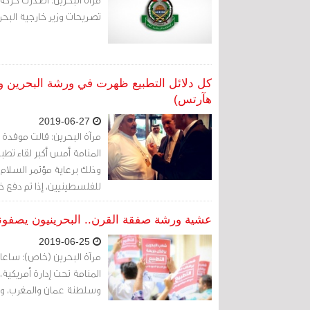
تصريحات وزير خارجية البحر
كل دلائل التطبيع ظهرت في ورشة البحرين وال
هآرتس)
2019-06-27
مرآة البحرين: قالت موفدة ص
المنامة أمس أكبر لقاء تطب
وذلك برعاية مؤتمر السلام 
للفلسطينيين، إذا تم دفع خط
الإسرائيلية.
عشية ورشة صفقة القرن.. البحرينيون يصفونها 
2019-06-25
مرآة البحرين (خاص): ساعا
المنامة تحت إدارة أمريكية
وسلطنة عمان والمغرب، ومق