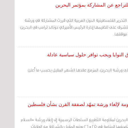
للتراجع عن المشاركة بمؤتمر البحرين
التحرير الفلسطينية الدول العربية التي قررت المشاركة في ورشة
تشرف على تنظيمها إدارة الرئيس الأميركي دونالد ترامب في البحرين
 موقفها.
النوايا ويجب توافر حلول سياسية عادلة
لى ورشة البحرين، المزمع عقدها الشهر المقبل بحسب ما أعلن
حكومة لإلغاء ورشة تمهّد لصفقة القرن بشأن فلسطين
لبحرين لمقاومة التطبيع السلطات الرسمية إلى إلغاء ورشة «السلام
من أجل الازدهار» التي تستضيفها المنامة في 25 و 26 يونيو المقبل بالشراكة مع الولايات