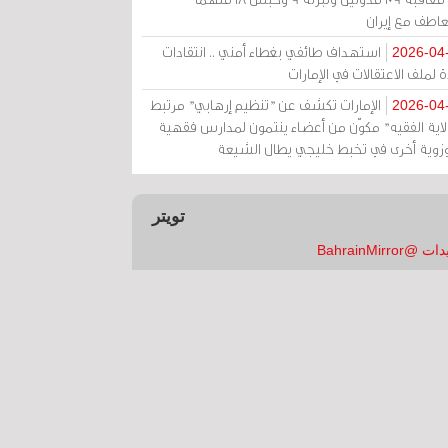
عاطف مع إيران
استهداف طائفي بغطاء أمني .. انتقادات
2026-04
 لملف الاعتقالات في الإمارات
الإمارات تكشف عن "تنظيم إرهابي" مرتبط
2026-04
ولاية الفقيه" مكوّن من أعضاء ينتمون لمدارس فقهية
زوية أخرى في تخبط خليجي يطال الشيعة
تويتر
 @BahrainMirror