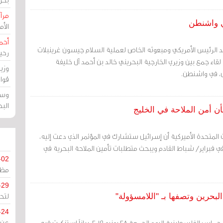
مرآة
ي واشنطن
الأ
أحم
الرئيس الأمريكي ومبعوثه الخاص لعملية السلام جيسون غرينبلات
رحي
قاء جمع بين وزيري الخارجية البحريني خالد بن أحمد آل خليفة
وزي
س، في واشنطن.
قوا
وسط
الب
ن أمن الملاحة في الخليج
ات المتحدة الأميركية أن إسرائيل ستشارك في المؤتمر الذي دعت إليه،
 فبراير/ شباط القادم ويبحث متطلبات تأمين الملاحة البحرية في
-02
مظل
-29
لتح
حرين وتصفها بـ "اللامسؤولة"
-24
مرآة البحرين: أصدرت حركة حماس الفلسطينية اليوم الجمعة 28 يونيو 2019، بياناً استنكرت فيه