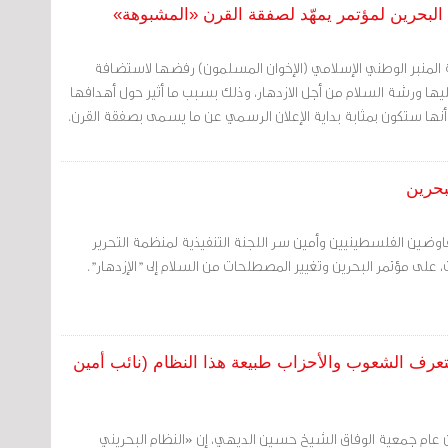
البحرين لمؤتمر يمهّد لصفقة القرن «المشبوهة»
ة المنبر الوطني الإسلامي (الإخوان المسلمون) رفضها لاستضافة
يها ورشة السلام من أجل الازدهار، وذلك بسبب ما أثير حول أهدافها
 أنها ستكون بمثابة بداية الإعلان الرسمي عن ما يسمى بصفقة القرن.
بحرين
مفاوضين الفلسطينيين وأمين سر اللجنة التنفيذية لمنظمة التحرير
على مؤتمر البحرين وتغيير المصطلحات من السلام إلى "الإزدهار".
عرف الشعوب والأحزاب طبيعة هذا النظام (نائب أمين
ين عام جمعية الوفاق الشيخ حسين الديهي، إن «النظام البحريني