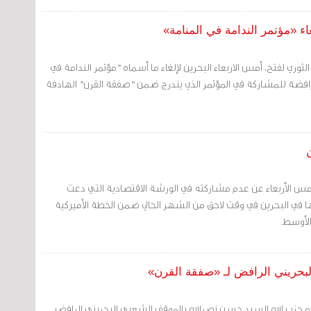
ء «مؤتمر الندامة في المنامة»
لثوري لفتح، أمس الاربعاء البحرين لإلغاء ما أسماه "مؤتمر الندامة في
لرافضة للمشاركة في المؤتمر الذي يندرج ضمن "صفقة القرن" الهادفة
 أمس الأربعاء عن عدم مشاركته في الورشة الاقتصادية التي دعت
مها في البحرين في وقت لاحق من الشهر الحالي ضمن الخطة الأميركية
لأوسط.
بحريني الرافض لـ «صفقة القرن»
ام حزب الله السيد حسن نصرالله بالموقف الشعبي البحريني الرافض