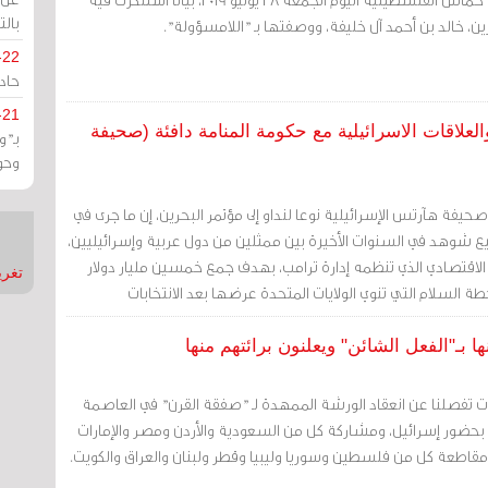
بالت
ين، خالد بن أحمد آل خليفة، ووصفتها بـ "اللامسؤولة".
-22
حادة
-21
علاقات الاسرائيلية مع حكومة المنامة دافئة (صحيفة
بـ"
وحو
حيفة هآرتس الإسرائيلية نوعا لنداو إلى مؤتمر البحرين، إن ما جرى في
يع شوهد في السنوات الأخيرة بين ممثلين من دول عربية وإسرائيليين،
الاقتصادي الذي تنظمه إدارة ترامب، بهدف جمع خمسين مليار دولار
تغريدات
ة السلام التي تنوي الولايات المتحدة عرضها بعد الانتخابات
بـ"الفعل الشائن" ويعلنون برائتهم منها
ت تفصلنا عن انعقاد الورشة الممهدة لـ "صفقة القرن" في العاصمة
، بحضور إسرائيل، ومشاركة كل من السعودية والأردن ومصر والإمارات
اطعة كل من فلسطين وسوريا وليبيا وقطر ولبنان والعراق والكويت.