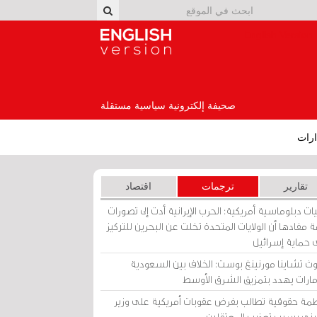
English Version
صحيفة إلكترونية سياسية مستقلة
رات
تقارير
ترجمات
اقتصاد
ات دبلوماسية أمريكية: الحرب الإيرانية أدت إلى تصورات
 مفادها أن الولايات المتحدة تخلت عن البحرين للتركيز
 حماية إسرائيل
ث تشاينا مورنينغ بوست: الخلاف بين السعودية
إمارات يهدد بتمزيق الشرق الأوسط
مة حقوقية تطالب بفرض عقوبات أمريكية على وزير
يني بسبب تعذيب المعتقلين