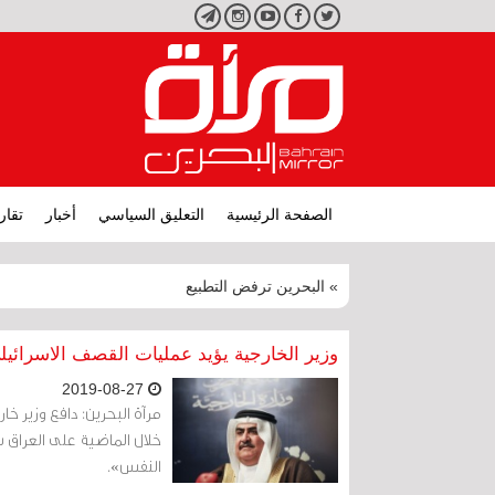
تويتر
فيسبوك
يوتيوب
انستجرام
تليجرام
الصفحة الرئيسية
التعليق السياسي
أخبار
تقار
» البحرين ترفض التطبيع
وزير الخارجية يؤيد عمليات القصف الاسرائيل
2019-08-27
مرآة البحرين: دافع وزير خا
خلال الماضية على العراق س
النفس».