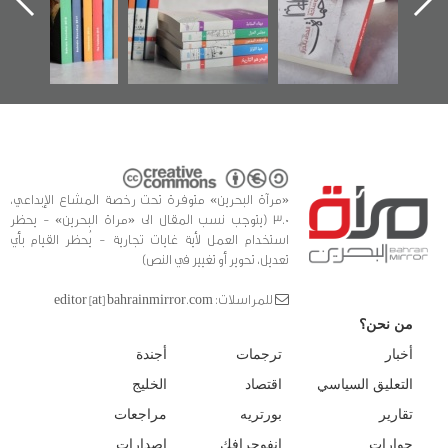
الفداء لمركز أوال
كتب
للدراسات والتوثيق
«مرآة البحرين» متوفرة تحت رخصة المشاع الإبداعي،
3.0 (يتوجب نسب المقال الى «مراة البحرين» - يحظر
استخدام العمل لأية غايات تجارية - يُحظر القيام بأي
تعديل، تحوير أو تغيير في النص)
للمراسلات: editor [at] bahrainmirror.com
من نحن؟
أخبار
ترجمات
أجندة
التعليق السياسي
اقتصاد
الخليج
تقارير
بورتريه
مراجعات
حوارات
انفوجرافك
إصدارات