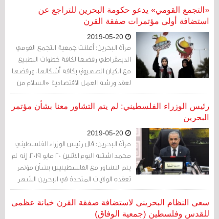
«التجمع القومي» يدعو حكومة البحرين للتراجع عن
استضافة أولى مؤتمرات صفقة القرن
2019-05-20
مرآة البحرين: أعلنت جمعية التجمع القومي
الديمقراطي رفضها لكافة خطوات التطبيع
مع الكيان الصهيوني بكافة أشكالها، ورفضها
لعقد ورشة العمل الاقتصادية «السلام من
أجل الازدهار» على أرض البحرين.
رئيس الوزراء الفلسطيني: لم يتم التشاور معنا بشأن مؤتمر
البحرين
2019-05-20
مرآة البحرين: قال رئيس الوزراء الفلسطيني
محمد اشتية اليوم الاثنين 20 مايو 2019، إنه لم
يتم التشاور مع الفلسطينيين بشأن مؤتمر
تعقده الولايات المتحدة في البحرين الشهر
المقبل ويهدف لتشجيع الاستثمار الدولي في
الضفة الغربية وقطاع غزة.
سعي النظام البحريني لاستضافة صفقة القرن خيانة عظمى
للقدس وفلسطين (جمعية الوفاق)