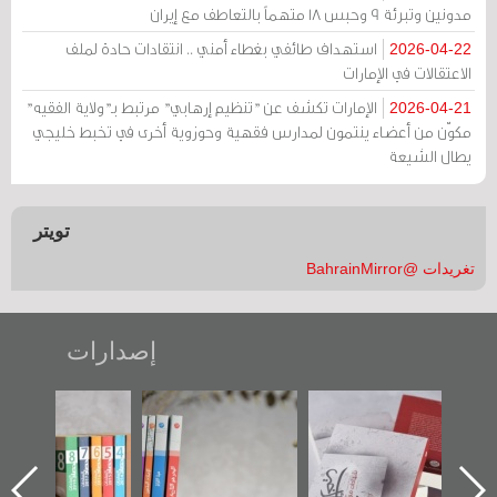
مدونين وتبرئة 9 وحبس 18 متهماً بالتعاطف مع إيران
استهداف طائفي بغطاء أمني .. انتقادات حادة لملف
2026-04-22
الاعتقالات في الإمارات
الإمارات تكشف عن "تنظيم إرهابي" مرتبط بـ"ولاية الفقيه"
2026-04-21
مكوّن من أعضاء ينتمون لمدارس فقهية وحوزوية أخرى في تخبط خليجي
يطال الشيعة
تويتر
تغريدات @BahrainMirror
إصدارات
"حماة الباب الأخير":
تصنيف موضوعي
"مرآة البحرين"
الإصدار الأول عن
للوثائق البريطانية
تصدر حصاد
اعتصام الدراز
يقدمه «مركز أوال»
الساحات 2019
ه
وأحداث ساحة
في سلسلة من 5