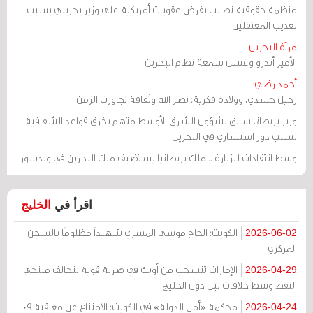
منظمة حقوقية تطالب بفرض عقوبات أمريكية على وزير بحريني بسبب
تعذيب المعتقلين
مرآة البحرين
الأمير أندرو وغسل سمعة نظام البحرين
أحمد رضي
رحيل جسدي، وولادة فكرية: نصر الله وثقافة تجاوزت الزمن
وزير بريطاني سابق لشؤون الشرق الأوسط متهم بخرق قواعد الشفافية
بسبب دور استشاري في البحرين
وسط انتقادات للزيارة .. ملك بريطانيا يستضيف ملك البحرين في وندسور
اقرأ في
الخليج
الكويت: الحاج موسى المسري شهيداً مظلومًا بالسجن
2026-06-02
المركزي
الإمارات تنسحب من أوبك في ضربة قوية لتحالف منتجي
2026-04-29
النفط وسط خلافات بين دول الخليج
محكمة «أمن الدولة» في الكويت: الامتناع عن معاقبة 109
2026-04-24