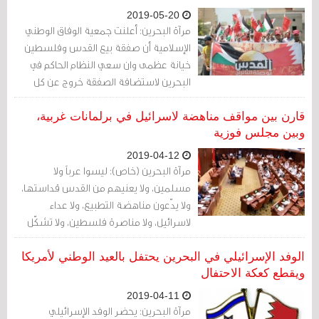
2019-05-20
مرآة البحرين: أعلنت جمعية الوفاق الوطني
الإسلامية أن صفقة بيع القدس وفلسطين
خيانة عظمى وان سعي النظام الحاكم في
البحرين لاستضافة الصفقة خروج عن كل
الثوابت الوطنية والاسلامية والانسانية
وانحلال كامل من المسئولية.
قارن بين مواقف مناهضة لاسرائيل في برلمانات غربية،
وبين مجلس فوزية
2019-04-12
مرآة البحرين (خاص): ليسوا عرباً ولا
مسلمين، ولا يعنيهم من القدس قداستها،
ولا يدّعون مناهضة التطبيع، ولا عداء
لاسرائيل، ولا مناصرة فلسطين، ولا تشكّل
هذه القضية وجداناً خاصاً عند شعوبهم
وناخبيهم، لكنهم يؤمنون بأن هناك قضية
الوفد الإسرائيلي في البحرين يحتفل بالعيد الوطني لأمريكا
عادلة
ويقطع كعكة الاحتفال
2019-04-11
مرآة البحرين: يحضر الوفد الإسرائيلي