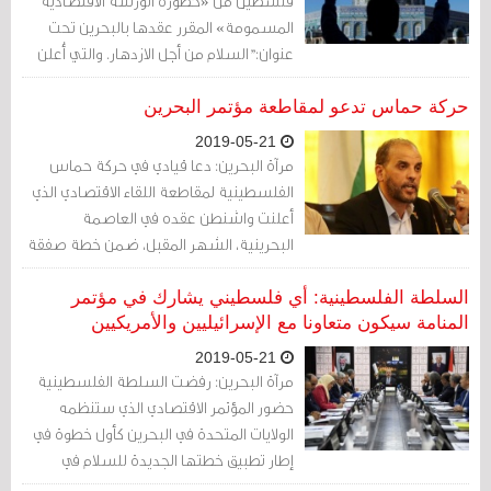
فلسطين من «خطورة الورشة الاقتصادية
المسمومة» المقرر عقدها بالبحرين تحت
عنوان:"السلام من أجل الازدهار. والتي أُعلن
أنها المرحلة الأولى من صفقة القرن.
حركة حماس تدعو لمقاطعة مؤتمر البحرين
2019-05-21
مرآة البحرين: دعا قيادي في حركة حماس
الفلسطينية لمقاطعة اللقاء الاقتصادي الذي
أعلنت واشنطن عقده في العاصمة
البحرينية، الشهر المقبل، ضمن خطة صفقة
القرن الأمريكية في الشرق الأوسط.
السلطة الفلسطينية: أي فلسطيني يشارك في مؤتمر
المنامة سيكون متعاونا مع الإسرائيليين والأمريكيين
2019-05-21
مرآة البحرين: رفضت السلطة الفلسطينية
حضور المؤتمر الاقتصادي الذي ستنظمه
الولايات المتحدة في البحرين كأول خطوة في
إطار تطبيق خطتها الجديدة للسلام في
الشرق الأوسط المعروفة بصفقة القرن.