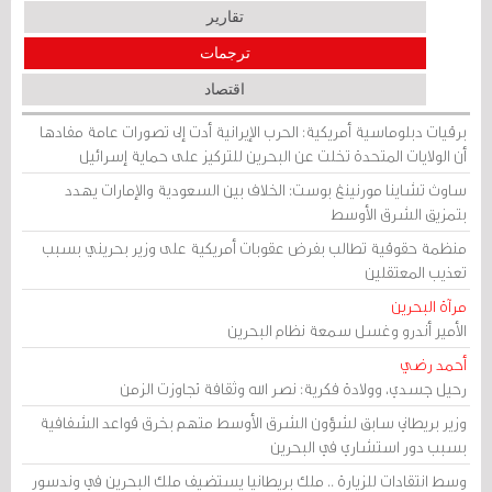
تقارير
ترجمات
اقتصاد
برقيات دبلوماسية أمريكية: الحرب الإيرانية أدت إلى تصورات عامة مفادها
أن الولايات المتحدة تخلت عن البحرين للتركيز على حماية إسرائيل
ساوث تشاينا مورنينغ بوست: الخلاف بين السعودية والإمارات يهدد
بتمزيق الشرق الأوسط
منظمة حقوقية تطالب بفرض عقوبات أمريكية على وزير بحريني بسبب
تعذيب المعتقلين
مرآة البحرين
الأمير أندرو وغسل سمعة نظام البحرين
أحمد رضي
رحيل جسدي، وولادة فكرية: نصر الله وثقافة تجاوزت الزمن
وزير بريطاني سابق لشؤون الشرق الأوسط متهم بخرق قواعد الشفافية
بسبب دور استشاري في البحرين
وسط انتقادات للزيارة .. ملك بريطانيا يستضيف ملك البحرين في وندسور