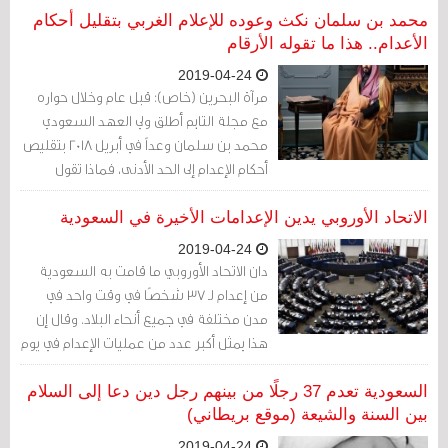
بحق الحرية والتعبير». ‏
محمد بن سلمان نكث وعوده للإعلام الغربي بتقليل أحكام
الأعدام.. هذا ما تقوله الأرقام
2019-04-24
مرآة البحرين (خاص): قبل عام وخلال حواره
مع مجلة التايم أطلق ولي العهد السعودي
محمد بن سلمان وعداً في أبريل 2018 بتقليص
أحكام الإعدام إلى الحد الأدنى، فماذا تقول
الأرقام بعد عام من هذا الوعد؟
الاتحاد الأوروبي يدين الإعدامات الأخيرة في السعودية
2019-04-24
دان الاتحاد الأوروبي ما قامت به السعودية
من إعدام لـ 37 شخصًا في وقت واحد في
مدن مختلفة في جميع أنحاء البلاد. وقال إن
هذا يمثل أكبر عدد من عمليات الإعدام في يوم
واحد في المملكة العربية السعودية منذ
العام 2016".
السعودية تعدم 37 رجلًا من بينهم رجل دين دعا إلى السلام
بين السنة والشيعة (موقع بريطاني)
2019-04-24