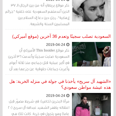
ذكر موقع بريطاني أنه من بين الرجال الـ 37
الذين أعدمتهم السعودية على خلفية "جرائم
إرهابية"، رجل دين دعا إلى السلام بين
المسلمين السنة والشيعة.
السعودية تصلب سجينًا وتعدم 36 آخرين (موقع أميركي)
2019-04-24
ذكر موقع This Insider الأميركي أن
السعودية صلبت سجينًا وأعدمت 36 آخرين
في أكبر عملية قتل جماعي منذ ثلاثة أعوام.
وأعربت جماعات حقوقية عن جزعها بعد أن
نفذت المملكة العربية السعودية عمليات
إعدام جماعية لـ 37 سجينا على خلفية تهم
«الشهيد آل سريح» يأخذنا في جولة في منزله الخربة: هل
قالت إنها متعلقة بالإرهاب.
هذه عيشة مواطن سعودي؟
2019-04-24
مرآة البحرين (خاص): في شريط مصوّر قبل
اعتقاله يظهر الشهيد عبدالله آل سريح (20
عاما) وهو يتجول في خربة. كانت تلك هي