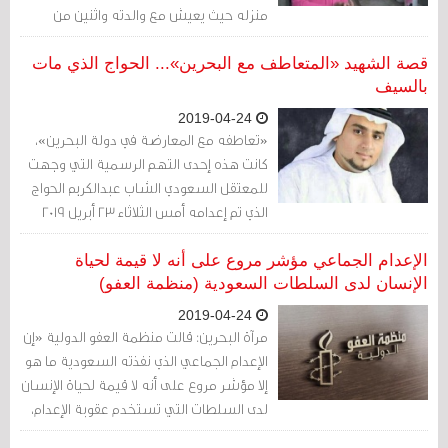
منزله حيث يعيش مع والدته واثنين من
أخوته «هذا البيت لا يقينا من برد الشتاء ولا حر
الصيف».
قصة الشهيد «المتعاطف مع البحرين»... الحواج الذي مات
بالسيف
2019-04-24
«تعاطفه مع المعارضة في دولة البحرين»،
كانت هذه إحدى التهم الرسمية التي وجهت
للمعتقل السعودي الشاب عبدالكريم الحواج
الذي تم إعدامه أمس الثلاثاء 23 أبريل 2019
الإعدام الجماعي مؤشر مروع على أنه لا قيمة لحياة
الإنسان لدى السلطات السعودية (منظمة العفو)
2019-04-24
مرآة البحرين: قالت منظمة العفو الدولية «إن
الإعدام الجماعي الذي نفذته السعودية ما هو
إلا مؤشر مروع على أنه لا قيمة لحياة الإنسان
لدى السلطات التي تستخدم عقوبة الإعدام،
بشكل منتظم، كأداة سياسية لسحق