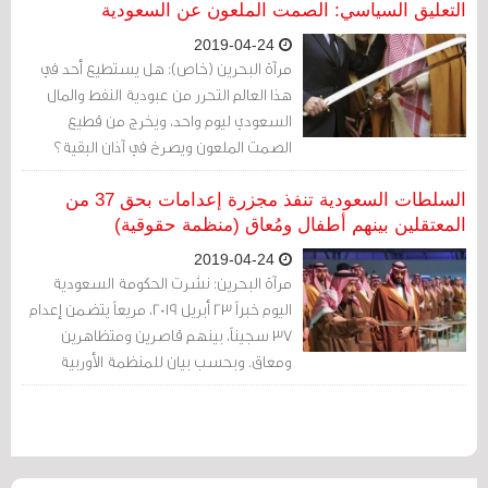
المعارضة من الأقلية الشيعية في البلاد».
التعليق السياسي: الصمت الملعون عن السعودية
2019-04-24
مرآة البحرين (خاص): هل يستطيع أحد في
هذا العالم التحرر من عبودية النفط والمال
السعودي ليوم واحد، ويخرج من قطيع
الصمت الملعون ويصرخ في آذان البقية؟
السلطات السعودية تنفذ مجزرة إعدامات بحق 37 من
المعتقلين بينهم أطفال ومُعاق (منظمة حقوقية)
2019-04-24
مرآة البحرين: نشرت الحكومة السعودية
اليوم خبراً 23 أبريل 2019، مريعاً يتضمن إعدام
37 سجيناً، بينهم قاصرين ومتظاهرين
ومعاق. وبحسب بيان للمنظمة الأوربية
السعودية لحقوق الإنسان فإن «كثير منهم
على صلة بمظاهرات الربيع العربي التي
نشطت في السعودية في 2011».