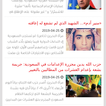
في المملكة العربية السعودية، ووصفت
عمليات الإعدام الجماعية بأنها "مثيرة
للاشمئزاز" و "غير مقبولة على الإطلاق في
العالم الحديث".
«منير آدم»... الشهيد الذي لم تشفع له إعاقته
2019-04-25
مرآة البحرين (خاص): لم تستجب السعودية
إلى النداءات الدولية فيما يتعلق بأحد الشباب
الذين قامت بإعدامهم أمس الأول، لكونه من
الأشخاص ذوي الاحتياجات الخاصة بل مضت
في إعدامه دون رحمة.
حزب الله يدين مجزرة الإعدامات في السعودية: جريمة
بشعة بإعدام العشرات من المطالبين بالتغيير
2019-04-25
مرآة البحرين: أصدر حزب الله اللبناني بياناً اليوم
الأربعاء 24 أبريل 2019، بياناً أدان فيه بشدة
«الجريمة البشعة التي ارتكبها النظام
السعودي المجرم بحق العشرات من ‏المدنيين
الأبرياء الذين لم يرتكبوا ذنبا سوى المطالبة