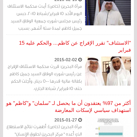
مرآة البحرين (خاص): أيدت محكمة الاستئناف
اليوم الأحد 15 فبراير/شباط 2015، حبس
رئيس مجلس شورى جمعية الوفاق السيد
جميل كاظم، لمدة ستة أشهر، بسبب
تغريدة فضح فيها المال السياسي في
الانتخابات الأخيرة.
"الاستئناف" تقرر الإفراج عن كاظم... والحكم عليه 15
فبراير
2015-02-02
مرآة البحرين: قررت محكمة الاستئناف الإفراج
عن رئيس شورى الوفاق السيد جميل كاظم
بكفالة مالية قدرها 500 دينار، وأجلت الحكم
حتى 15 فبراير/ شباط الجاري.
أكثر من 97% يعتقدون أن ما يحصل لـ "سلمان" و"كاظم" هو
استهداف سياسي لإسكات المعارضة
2015-01-27
مرآة البحرين (خاص): أظهرت نتائج الاستطلاع
الذي أعده "مركز البحرين لحقوق الإنسان"