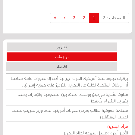
الانتخابات التشريعية التي جرت (22 نوفمبر/
تشرين الثاني 2014).
الصفحات : 3
1
2
3
تقارير
ترجمات
اقتصاد
برقيات دبلوماسية أمريكية: الحرب الإيرانية أدت إلى تصورات عامة مفادها
أن الولايات المتحدة تخلت عن البحرين للتركيز على حماية إسرائيل
ساوث تشاينا مورنينغ بوست: الخلاف بين السعودية والإمارات يهدد
بتمزيق الشرق الأوسط
منظمة حقوقية تطالب بفرض عقوبات أمريكية على وزير بحريني بسبب
تعذيب المعتقلين
مرآة البحرين
الأمير أندرو وغسل سمعة نظام البحرين