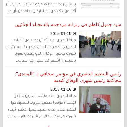
بالتعاون مع موقع صحيفة "مرآة البحرين"، أن
أكثر من 97% من المشاركين يعتقدون بأن ما
جرى بحق أمين عام "الوفاق" الشيخ علي
سلمان، ورئيس شورى "الوفاق" السيد جميل
سيد جميل كاظم في زنزانة مزدحمة بالسجناء الجنائيين
كاظم .
2015-01-18
مرآة البحرين: ورد اتصال وحيد من القيادي
البحريني المعارض، السيد جميل كاظم، رئيس
شورى جمعية الوفاق، الذي يقضي عقوبة
بالحبس 6 أشهر في سجن جو، منذ يوم
الجمعة 16 يناير/ كانون الثاني 2014.
رئيس التنظيم الناصري في مؤتمر صحافي لـ "المنتدى":
محاكمة رئيس شورى الوفاق كيدية
2015-01-16
مرآة البحرين: عقد منتدى البحرين لحقوق
الإنسان مؤتمرا صحفيا ببيروت للتعليق حول
الحكم الصادر على السيد جميل كاظم رئيس
شورى جمعية الوفاق، بمشاركة باقر درويش
المسؤول الإعلامي في المنتدى، وسمير