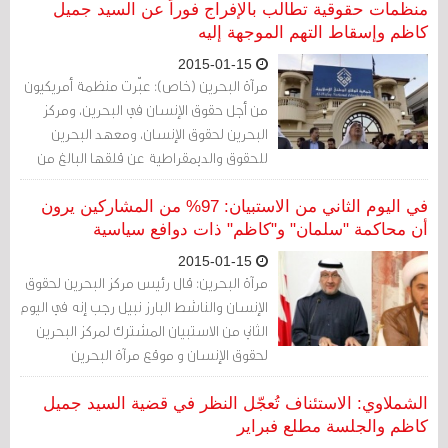
شركس رئيس التنظيم القومي الناصري في
منظمات حقوقية تطالب بالإفراج فوراً عن السيد جميل
لبنان، ومحمد طي الأستاذ في القانون الدولي،
كاظم وإسقاط التهم الموجهة إليه
بحضور وسائل الإعلام.
2015-01-15
مرآة البحرين (خاص): عبّرت منظمة أمريكيون
من أجل حقوق الإنسان في البحرين، ومركز
البحرين لحقوق الإنسان، ومعهد البحرين
للحقوق والديمقراطية عن قلقها البالغ من
التهم ذات الدوافع السياسية التي وُجهت
لرئيس شورى "الوفاق"
في اليوم الثاني من الاستبيان: 97% من المشاركين يرون
أن محاكمة "سلمان" و"كاظم" ذات دوافع سياسية
2015-01-15
مرآة البحرين: قال رئيس مركز البحرين لحقوق
الإنسان والناشط البارز نبيل رجب إنه في اليوم
الثاني من الاستبيان المشترك لمركز البحرين
لحقوق الإنسان و موقع مرآة البحرين
الشملاوي: الاستئناف تُعجّل النظر في قضية السيد جميل
كاظم والجلسة مطلع فبراير