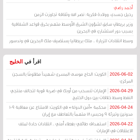
أحمد رضي
رحيل جسدي، وولادة فكرية: نصر الله وثقافة تجاوزت الزمن
وزير بريطاني سابق لشؤون الشرق الأوسط متهم بخرق قواعد الشفافية
بسبب دور استشاري في البحرين
وسط انتقادات للزيارة .. ملك بريطانيا يستضيف ملك البحرين في وندسور
اقرأ في
الخليج
الكويت: الحاج موسى المسري شهيداً مظلومًا بالسجن
2026-06-02
المركزي
الإمارات تنسحب من أوبك في ضربة قوية لتحالف منتجي
2026-04-29
النفط وسط خلافات بين دول الخليج
محكمة «أمن الدولة» في الكويت: الامتناع عن معاقبة 109
2026-04-24
مدونين وتبرئة 9 وحبس 18 متهماً بالتعاطف مع إيران
استهداف طائفي بغطاء أمني .. انتقادات حادة لملف
2026-04-22
الاعتقالات في الإمارات