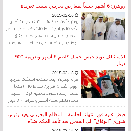
بالسجن 6 أشهر.
رويترز: 6 أشهر حبساً لمعارض بحريني بسبب تغريدة
2015-02-16
رويترز: أيدت محكمة استئناف بحرينية أمس
الأحد 15 فبراير/شباط 2015 حكما صدر الشهر
الماضي بحبس قيادي في جمعية الوفاق
الوطني الإسلامية -كبرى جماعات المعارضة-
ستة أشهر لكتابته تعليقات على تويتر حول
تمويل سياسي للانتخابات.
الاستئناف تؤيد حبس جميل كاظم 6 أشهر وتغريمه 500
دينار
2015-02-15
مرآة البحرين: أيدت محكمة استئناف بحرينية
اليوم (الأحد 15 فبراير/ شباط 2015) حكماً
بحبس رئيس شورى جمعية الوفاق السيد
جميل كاظم لستة أشهر والغرامة 500 دينار،
لتغريدة كتبها في موقع التواصل الاجتماعي
بشأن الانتخابات.
قبض عليه فور انتهاء الجلسة... النظام البحريني يعيد رئيس
شورى "الوفاق" إلى السجن بعد تأييد الحكم ضدّه
2015-02-15