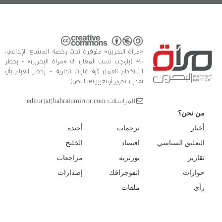
«مرآة البحرين» متوفرة تحت رخصة المشاع الإبداعي،
3.0 (يتوجب نسب المقال الى «مراة البحرين» - يحظر
استخدام العمل لأية غايات تجارية - يُحظر القيام بأي
تعديل، تحوير أو تغيير في النص)
للمراسلات: editor [at] bahrainmirror.com
من نحن؟
أخبار
ترجمات
أجندة
التعليق السياسي
اقتصاد
الخليج
تقارير
بورتريه
مراجعات
حوارات
انفوجرافك
إصدارات
رأي
ملفات