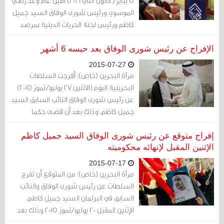
5 يناير/ كانون الثاني 2016) أمين عام وعد رضي
الموسوي ورئيس شورى الوفاق السيد جميل
كاظم ورئيس لجنة الحريات الدينية بمرصد
البحرين الشيخ ميثم السلمان للتحقيق غدا
الأربعاء.
الإفراج عن رئيس شورى الوفاق بعد حبسه 6 أشهر
2015-07-27
مرآة البحرين (خاص): أفرجت السلطات
البحرينية اليوم (الاثنين 27 يوليو/تموز 2015)
عن رئيس شورى الوفاق النائب السابق السيد
جميل كاظم، وذلك بعد أن قضى حكما
بالحبس 6 أشهر بعد إدانته بكتابة تغريدة
على حسابه على تويتر.
إفراج متوقع عن رئيس شورى الوفاق السيد جميل كاظم
الإثنين المقبل لإنهائه محكوميته
2015-07-17
مرآة البحرين (خاص): من المتوقع أن تفرج
السلطات عن رئيس شورى الوفاق والنائب
السابق في البرلمان السيد جميل كاظم،
الإثنين المقبل 20 يوليو/تموز 2015 وذلك بعد
أن قضى محكوميته بالكامل والتي حُددت