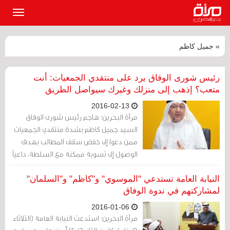
القائمة
الرئيسي
» جميل كاظم
رئيس شورى الوفاق يرد على منتقدي الجمعيات: أنت
متعب؟ إذهب إلى منزلك وغيرك سيواصل الطريق
2016-02-13
مرآة البحرين: هاجم رئيس شورى الوفاق
السيد جميل كاظم بشدة منتقدي الجمعيات
ممن دعوا إلى خفض سقف المطالب بهدف
الوصول إلى تسوية ممكنة مع السلطة، داعياً
"المتعبين" للعودة إلى منازهم لأن هناك من
سيواصل الطريق.
النيابة العامة تستدعي "الموسوي" و"كاظم" و"السلمان"
لمشاركتهم في ندوة الوفاق
2016-01-06
مرآة البحرين: استدعت النيابة العامة (الثلاثاء