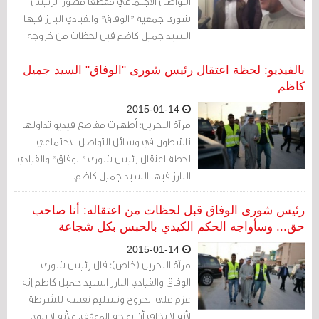
التواصل الاجتماعي مقطعاً مصوراً لرئيس
شورى جمعية "الوفاق" والقيادي البارز فيها
السيد جميل كاظم قبل لحظات من خروجه
من مبنى الجمعية، حيث قامت قوات مدنية
باعتقاله.
بالفيديو: لحظة اعتقال رئيس شورى "الوفاق" السيد جميل
كاظم
2015-01-14
مرآة البحرين: أظهرت مقاطع فيديو تداولها
ناشطون في وسائل التواصل الاجتماعي
لحظة اعتقال رئيس شورى "الوفاق" والقيادي
البارز فيها السيد جميل كاظم.
رئيس شورى الوفاق قبل لحظات من اعتقاله: أنا صاحب
حق... وسأواجه الحكم الكيدي بالحبس بكل شجاعة
2015-01-14
مرآة البحرين (خاص): قال رئيس شورى
الوفاق والقيادي البارز السيد جميل كاظم إنه
عزم على الخروج وتسليم نفسه للشرطة
لأنه لا يخاف أن يواجه الموقف، ولأنه لا ينوي