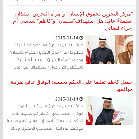
الهروب من البحرين أو التواري عن الأنظار
والاختفاء ليتحول إلى مطلوب وملاحق أمنياً.
"مركز البحرين لحقوق الإنسان" و"مرآة البحرين" ينفذان
استفتاءً عاماً: هل استهداف"سلمان" و"كاظم" سياسي أم
إجراء قضائي
2015-01-14
مرآة البحرين (خاص): في خطوة مشتركة
ينظم كل من "مركز البحرين لحقوق الانسان"
وموقع "مرآة البحرين" استبياناً مشتركاً
لاستطلاع الآراء حول "استهداف أمين عام
الوفاق الشيخ علي سلمان ورئيس شورى
الوفاق السيد جميل كاظم
جميل كاظم تعليقا على الحكم بحبسه: الوفاق تدفع ضريبة
مواقفها
2015-01-14
مرآة البحرين (خاص): قال رئيس شورى
الوفاق ‏السيد جميل كاظم في تعليقه على
الحكم بحبسه 6 أشهر إن الوفاق تدفع ضريبة
موقفها من الحل السياسي المجتزئ، وذلك
عبر رفضها لوثيقة الأعيان والمشاركة في