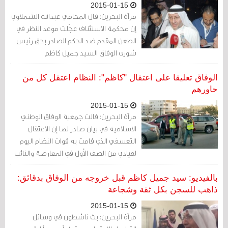
2015-01-15
مرآة البحرين: قال المحامي عبدالله الشملاوي
إن محكمة الاستئناف عجّلت موعد النظر في
الطعن المقدم ضد الحكم الصادر بحق رئيس
شورى الوفاق السيد جميل كاظم
الوفاق تعليقا على اعتقال "كاظم": النظام اعتقل كل من
حاورهم
2015-01-15
مرآة البحرين: قالت جمعية الوفاق الوطني
الاسلامية في بيان صادر لها إن الاعتقال
التعسفي الذي قامت به قوات النظام اليوم
لقيادي من الصف الأول في المعارضة والنائب
البرلماني السابق والمتحدث باسم فريق
المعارضة في الحوار السيد جميل كاظم وبعد
بالفيديو: سيد جميل كاظم قبل خروجه من الوفاق بدقائق:
أيام من اعتقال الامين العام الشيخ علي
ذاهب للسجن بكل ثقة وشجاعة
سلمان يبعث رسالة للجميع مفادها أن
2015-01-15
النظام يعيش حالة عداء مع حرية الكلمة
مرآة البحرين: بث ناشطون في وسائل