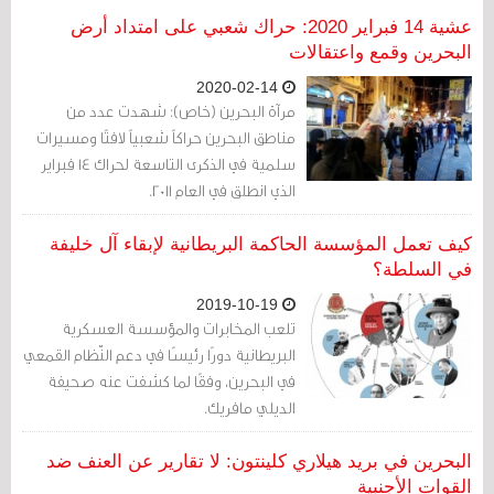
بالدين العام، وأن الاقتصاد ينهار، وأن الفساد
عشية 14 فبراير 2020: حراك شعبي على امتداد أرض
ينخر كل شيء.
البحرين وقمع واعتقالات
2020-02-14
مرآة البحرين (خاص): شهدت عدد من
مناطق البحرين حراكاً شعبياً لافتًا ومسيرات
سلمية في الذكرى التاسعة لحراك 14 فبراير
الذي انطلق في العام 2011.
كيف تعمل المؤسسة الحاكمة البريطانية لإبقاء آل خليفة
في السلطة؟
2019-10-19
تلعب المخابرات والمؤسسة العسكرية
البريطانية دورًا رئيسًا في دعم النّظام القمعي
في البحرين، وفقًا لما كشفت عنه صحيفة
الديلي مافريك.
البحرين في بريد هيلاري كلينتون: لا تقارير عن العنف ضد
القوات الأجنبية