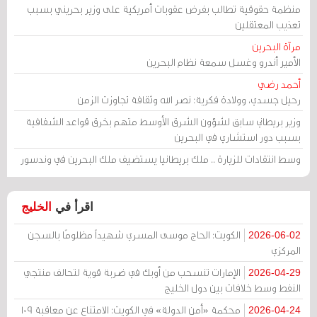
منظمة حقوقية تطالب بفرض عقوبات أمريكية على وزير بحريني بسبب
تعذيب المعتقلين
مرآة البحرين
الأمير أندرو وغسل سمعة نظام البحرين
أحمد رضي
رحيل جسدي، وولادة فكرية: نصر الله وثقافة تجاوزت الزمن
وزير بريطاني سابق لشؤون الشرق الأوسط متهم بخرق قواعد الشفافية
بسبب دور استشاري في البحرين
وسط انتقادات للزيارة .. ملك بريطانيا يستضيف ملك البحرين في وندسور
اقرأ في
الخليج
الكويت: الحاج موسى المسري شهيداً مظلومًا بالسجن
2026-06-02
المركزي
الإمارات تنسحب من أوبك في ضربة قوية لتحالف منتجي
2026-04-29
النفط وسط خلافات بين دول الخليج
محكمة «أمن الدولة» في الكويت: الامتناع عن معاقبة 109
2026-04-24