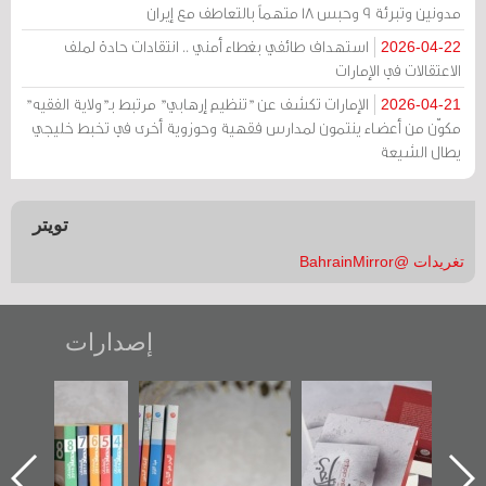
مدونين وتبرئة 9 وحبس 18 متهماً بالتعاطف مع إيران
استهداف طائفي بغطاء أمني .. انتقادات حادة لملف
2026-04-22
الاعتقالات في الإمارات
الإمارات تكشف عن "تنظيم إرهابي" مرتبط بـ"ولاية الفقيه"
2026-04-21
مكوّن من أعضاء ينتمون لمدارس فقهية وحوزوية أخرى في تخبط خليجي
يطال الشيعة
تويتر
تغريدات @BahrainMirror
إصدارات
"حماة الباب الأخير":
تصنيف موضوعي
"مرآة البحرين"
الإصدار الأول عن
للوثائق البريطانية
تصدر حصاد
اعتصام الدراز
يقدمه «مركز أوال»
الساحات 2019
ه
وأحداث ساحة
في سلسلة من 5