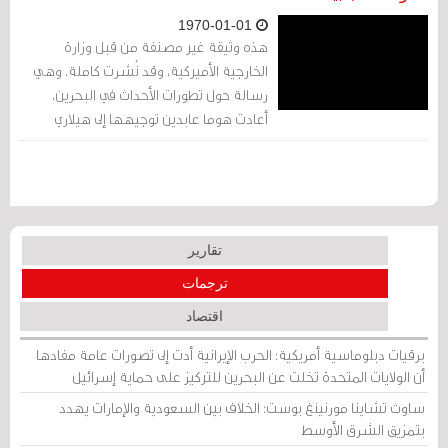
1970-01-01
هذه وثيقة غير مصنفة من قبل وزارة
الخارجية الأميركية، وقد نُشرت كاملة. وهي
رسالة حول تطورات الأحداث في البحرين،
أعادت هوما عابدين توجيهها إلى هيلاري
كلينتون.
تقارير
ترجمات
اقتصاد
برقيات دبلوماسية أمريكية: الحرب الإيرانية أدت إلى تصورات عامة مفادها
أن الولايات المتحدة تخلت عن البحرين للتركيز على حماية إسرائيل
ساوث تشاينا مورنينغ بوست: الخلاف بين السعودية والإمارات يهدد
بتمزيق الشرق الأوسط