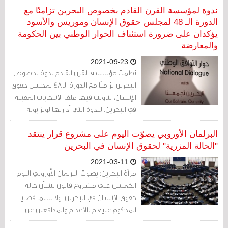
السلمية والتغيير والإصلاح والعمل الدؤوب
ندوة لمؤسسة القرن القادم بخصوص البحرين تزامنًا مع
والبعد عن الشّخصنة في الخلافات السّياسية
الدورة الـ 48 لمجلس حقوق الإنسان وموريس والأسود
من أجل الإستقرار.
يؤكدان على ضرورة استئناف الحوار الوطني بين الحكومة
والمعارضة
2021-09-23
نظمت مؤسسة القرن القادم ندوة بخصوص
البحرين تزامنًا مع الدورة الـ 48 لمجلس حقوق
الإنسان، تناولت فيها ملف الانتخابات المقبلة
في البحرين.الندوة التي أدارتها لويز بويه،
شارك فيها عدد من الشخصيات من بينهم
رئيس مؤسسة القرن القادم NCF، ويليام
البرلمان الأوروبي يصوّت اليوم على مشروع قرار ينتقد
موريس، والنائب السابق عن جمعية الوفاق
"الحالة المزرية" لحقوق الإنسان في البحرين
الوطني الإسلامية المهندس علي الأسود،
2021-03-11
والسفير في الأمم المتحدة هيثم أبو سعيد.
مرآة البحرين: يصوت البرلمان الأوروبي اليوم
الخميس على مشروع قانون بشأن حالة
حقوق الإنسان في البحرين، ولا سيما قضايا
المحكوم عليهم بالإعدام والمدافعين عن
حقوق الإنسان.