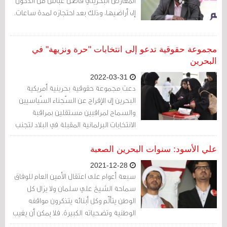
المعارض البحريني فاضل عباس من الدخول
إلى أراضيها، وذلك بعد احتجازه لمدة ساعات.
مجموعة حقوقية تدعو إلى انتخابات "حرة ونزيهة" في
البحرين
2022-03-31
دعت مجموعة حقوقية بحرينية أمريكية
البحرين إلى الإفراج عن السّجناء السّياسيين
والسماح لمراقبين مستقلين بمراقبة
الانتخابات البرلمانية المقبلة في البلاد لتجنب
تكرار ما وصفته بالتّصويت "الزائف" في
انتخابات العام 2018.
علي الأسود: سنوات البحرين الصعبة
2021-12-28
سبعة أعوام على اعتقال الأمين العام للوفاق
سماحة الشيخ علي سلمان ولا يزال كل
الوطن يتألّم وكل أبنائه يتذكرون مواقفه
الوطنية وتضحياته الكبيرة. فلا يمكن أن يغيب
عنكم اسم أبرز قائد سياسي كان خطّه نهج