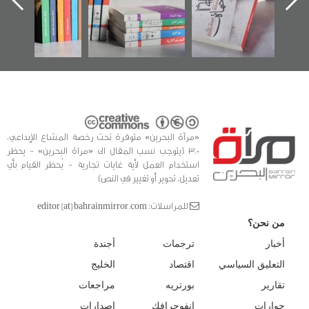
الفداء لمركز أوال
كتب
للدراسات والتوثيق
«مرآة البحرين» متوفرة تحت رخصة المشاع الإبداعي،
3.0 (يتوجب نسب المقال الى «مراة البحرين» - يحظر
استخدام العمل لأية غايات تجارية - يُحظر القيام بأي
تعديل، تحوير أو تغيير في النص)
للمراسلات: editor [at] bahrainmirror.com
من نحن؟
أخبار
ترجمات
أجندة
التعليق السياسي
اقتصاد
الخليج
تقارير
بورتريه
مراجعات
حوارات
انفوجرافك
إصدارات