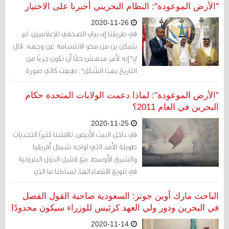
"الأرض الموعودة": النظام البحريني أجبرنا على الاختيار
2020-11-26
في طريقنا إلى بياني الصحفي للإعلاميين، لم
يتمكن بن من محو الابتسامة عن وجهه. قال
لي"إنه لأمر مدهش حقًا أن تكون جزءًا من
التاريخ بهذا الشكل". طبعت كاتي صورة
وتركتها على مكتبي؛ تظهَر فيها مجموعة
من المتظاهرين الشباب في الساحة المصرية
"الأرض الموعودة": لماذا دعمت الولايات المتحدة حكام
يرفعون لافتة كتب عليها "نعم نستطيع".
البحرين في العام 2011؟
2020-11-25
في داخل البيت الأبيض، ناقشنا كثيرًا التحديات
طويلة الأمد التي تواجه شمال أفريقيا
والشرق الأوسط. مع فشل الدول البترولية
في تنويع اقتصاداتها، تساءلنا ما الذي
سيحدث في حال نضبت عائداتها النفطية.
أسفنا للقيود المفروضة على النساء والفتيات
الباحث مارك أوين جونز: السعودية صاحبة القول الفصل
-التي أعاقت قدرتهن على الذهاب إلى
في البحرين ودور ولي العهد كرئيس للوزراء سيكون محدودًا
المدرسة أو العمل، أو حتى في بعض الحالات،
2020-11-14