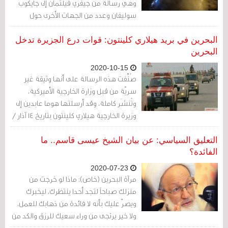
وهي رسالة من جيفري فيلتمان إلى جايكوب
سوليفان وعدد من الجهات الأخرى حول
البحرين، أعاد توجيهها إلى هيلاري كلينتون
وهوما عابدين.
البحرين في بريد هيلاري كلينتون: قوات درع الجزيرة تدخل
البحرين
2020-10-15
صُنِّفت هذه الرسالة على أنها وثيقة غير
سريّة من قبل وزارة الخارجية الأميركية،
وتُنشَر كاملة، وقد أرسلتها هوما عابدين إلى
وزيرة الخارجية هيلاري كلينتون بتاريخ 14 آذار /
مارس 2011.
التعليق السياسي: عن بيان الشيخ عيسى قاسم.. ما
الفائدة؟
2020-07-23
مرآة البحرين (خاص): ماذا لو خرجت من
منزلك صباحاً لتجد أحدا ينتظرك، ليخبرك
ويصرّ عليك بأنه لا فائدة من ذهابك للعمل،
ولا خير يرتجى من وراء سعيك للرزق والكد من
أجل عائلتك، وذلك لأن البلد مفلس، مثقل