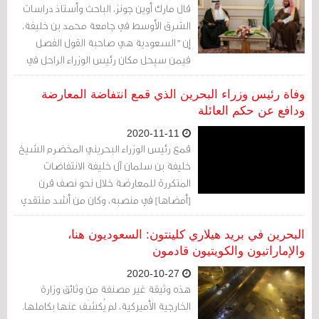
قيادة السيارة.
قال مارك أوين جونز، الباحث وأستاذ دراسات
الشرق الأوسط في جامعة محمد بن خليفة،
إن "السعودية هي صاحبة القول الفصل
فيمن سيحل مكان رئيس الوزراء الراحل في
البحرين".
وفاة رئيس وزراء البحرين الذي قمع انتفاضة المعارضة
ودافع عن حكم العائلة
2020-11-11
قمع رئيس الوزراء البحريني المخضرم الشيخ
خليفة بن سلمان آل خليفة الانتفاضات
المتكررة للمعارضة خلال نحو نصف قرن
[أمضاها] في منصبه، وكان من أشد منتقدي
الربيع العربي قائلًا إنه جلب للعرب فقط
"الموت والفوضى والدمار".
البحرين في بريد هيلاري كلينتون: السعوديون هنا،
والإماراتيون والكويتيون قادمون
2020-10-27
هذه وثيقة غير مصنفة من وثائق وزارة
الخارجية الأميركية، لم يُكشَف عنها بكاملها.