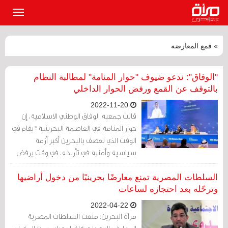
القائمة
الرئيسي
» قمع المعارضة
"الوفاق": ندعو ضيوف "حوار المنامة" لمطالبة النظام
بالتوقف عن القمع ورفض الحوار الداخلي
2022-11-20
قالت جمعية الوفاق الوطني الاسلامية، إن
حوار المنامة في العاصمة البحرينية "يقام في
الوقت الذي تعصف بالبحرين أكبر أزمة
سياسية وأمنية في تأريخه، في وقت يرفض
فيها النظام كل دعوات الأمم المتحدة والعالم
له بالحوار مع الشعب الذي يدفع ثمناً باهضاً
السلطات المصرية تمنع معارضًا بحرينيًا من دخول أراضيها
بسبب مطالباته بالتحول الديمقراطي
وترحّله بعد احتجازه لساعات
والعدالة الاجتماعية واحترام حقوق الإنسان".
2022-04-22
مرآة البحرين: منعت السلطات المصرية