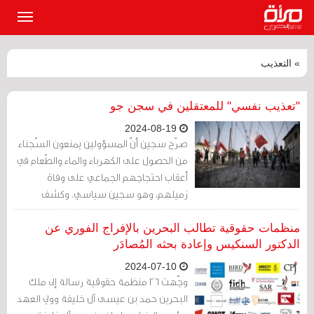
القائمة
الرئيسي
» التعذيب
"تعذيب نفسي" للمعتقلين في سجن جو
2024-08-19
صرّح سجين أنّ المسؤولين يمنعون السّجناء
من الحصول على الكهرباء والماء والطّعام في
أعقاب احتجاجهم الجماعي على وفاة
زميلهم، وهو سجين سياسي. وكشف
معتقل في سجن جو في البحرين في تسجيل
صوتي حصل عليه موقع ميدل إيست آي عن
منظمات حقوقية تطالب البحرين بالإفراج الفوري عن
الظّروف القاسية في المنشأة، بما في ذلك
الدكتور السنكيس وإعادة بحثه المُصادَر
الظّروف التي ترقى إلى "التّعذيب النّفسي".
2024-07-10
وجّهت 26 منظمة حقوقية رسالة إلى ملك
البحرين حمد بن عيسى آل خليفة وولي العهد