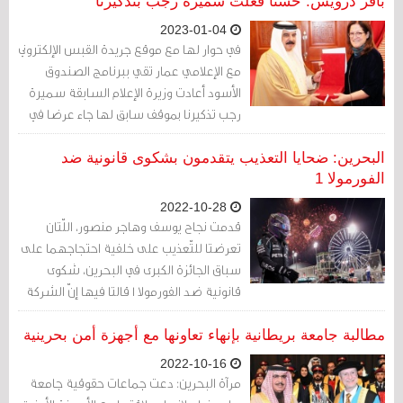
باقر درويش: حسنا فعلت سميرة رجب بتذكيرنا
2023-01-04
في حوار لها مع موقع جريدة القبس الإلكتروني
مع الإعلامي عمار تقي ببرنامج الصندوق
الأسود أعادت وزيرة الإعلام السابقة سميرة
رجب تذكيرنا بموقف سابق لها جاء عرضا في
محاولة نفي المسؤولية عن الانتهاكات التي
وقعت في التسعينات عن الحكومة البحرينية
البحرين: ضحايا التعذيب يتقدمون بشكوى قانونية ضد
عبر إحالتها للبريطانيين حصرا.
الفورمولا 1
2022-10-28
قدمت نجاح يوسف وهاجر منصور، اللّتان
تعرضتا للتّعذيب على خلفية احتجاجهما على
سباق الجائزة الكبرى في البحرين، شكوى
قانونية ضد الفورمولا 1 قالتا فيها إنّ الشركة
انتهكت معايير حقوق الإنسان بعد أن تعهدت
بالالتزام بها، وفقًا لما ذكره موقع ميدل إيست
مطالبة جامعة بريطانية بإنهاء تعاونها مع أجهزة أمن بحرينية
آي.
2022-10-16
مرآة البحرين: دعت جماعات حقوقية جامعة