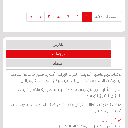
لتقارير محلية موثوقة.
الصفحات : 40
1
2
3
4
5
تقارير
ترجمات
اقتصاد
برقيات دبلوماسية أمريكية: الحرب الإيرانية أدت إلى تصورات عامة مفادها
أن الولايات المتحدة تخلت عن البحرين للتركيز على حماية إسرائيل
ساوث تشاينا مورنينغ بوست: الخلاف بين السعودية والإمارات يهدد
بتمزيق الشرق الأوسط
منظمة حقوقية تطالب بفرض عقوبات أمريكية على وزير بحريني بسبب
تعذيب المعتقلين
مرآة البحرين
الأمير أندرو وغسل سمعة نظام البحرين