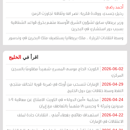
أحمد رضي
رحيل جسدي، وولادة فكرية: نصر الله وثقافة تجاوزت الزمن
وزير بريطاني سابق لشؤون الشرق الأوسط متهم بخرق قواعد الشفافية
بسبب دور استشاري في البحرين
وسط انتقادات للزيارة .. ملك بريطانيا يستضيف ملك البحرين في وندسور
اقرأ في
الخليج
الكويت: الحاج موسى المسري شهيداً مظلومًا بالسجن
2026-06-02
المركزي
الإمارات تنسحب من أوبك في ضربة قوية لتحالف منتجي
2026-04-29
النفط وسط خلافات بين دول الخليج
محكمة «أمن الدولة» في الكويت: الامتناع عن معاقبة 109
2026-04-24
مدونين وتبرئة 9 وحبس 18 متهماً بالتعاطف مع إيران
استهداف طائفي بغطاء أمني .. انتقادات حادة لملف
2026-04-22
الاعتقالات في الإمارات