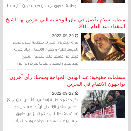
الوطنية لحقوق الإنسان في البحرين، أثار فيها
قضية إذلال سجين الرأي الشيخ عبد الجليل
المقداد والاعتداء عليه وحرمانه المتعمد من
منظمة سلام تفّصل في بيان الوحشية التي تعرض لها الشيخ
العلاج.
المقداد منذ العام 2011
2022-09-29
مرآة البحرين: أصدرت منظمة سلام سلام
للديمقراطية و حقوق الانسان، بيانا عبرت
فيها عن قلقها على سلامة الشيخ
عبدالجليل المقداد بعدما تعرض له من
محاولة اعتداء عليه من قلب شرطة سجن
جو المركزي، وعددت المنظمة جانبا من
منظمات حقوقية: عبد الهادي الخواجة وسجناء رأي آخرون
التعذيب والاهانات البالغة التي تعرض لها
يواجهون الانتقام في البحرين
المقداد منذ اعتقاله في العام 2011.
2022-09-22
ذكر موقع منظمة إيفكس، نقلًا عن بيان لمركز
الخليج لحقوق الإنسان، أنّ إدارة سجن جو
تستهدف حاليًا المدافع البارز عن حقوق
الإنسان عبد الهادي الخواجة وسجناء رأي
آخرين في البحرين بأعمال انتقامية، وفقًا