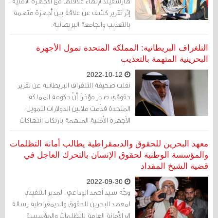
هارسفيلد لإنهاء علاقتها مع الأجهزة الأمنية،
إثر تقرير كشف عن علاقة بين أجهزة متهمة
بالتعذيب والجامعة البريطانية.
التلغراف البريطانية: المملكة المتحدة تمول الأجهزة
البحرينية المتهمة بالتعذيب
2022-10-12
نقلت صحيفة التلغراف البريطانية عن تقرير
حقوقي صدر مؤخرًا أنّ حكومة المملكة
المتحدة قدّمت ملايين الدولارات لتمويل
الأجهزة الأمنية المتهمة بارتكاب انتهاكات
خطيرة لحقوق الإنسان بما في ذلك التعذيب
في البحرين.
معهد البحرين للحقوق والديمقراطية يطالب أمانة التظلمات
والمؤسسة الوطنية لحقوق الإنسان بالتحرك العاجل في
قضية الشيخ المقداد
2022-09-30
وجّه سيد أحمد الوداعي، المدير التنفيذي
لمعهد البحرين للحقوق والديمقراطية رسالة
إلى الأمانة العامة للتظلمات والمؤسسة