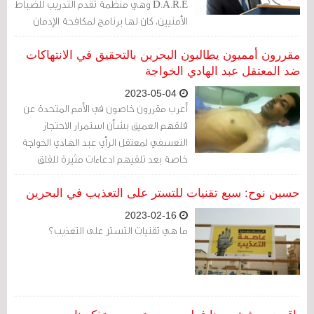
D.A.R.E وهي منظمة تقدم التدريب للضباط
الأمنيين، كان لها برنامج لمكافحة الإدمان
اسمه "معًا" ثم تحوّل إلى برنامج لمكافحة
العنف والإدمان.
مقررون أمميون يطالبون البحرين بالتحقيق في الانتهاكات
ضد المعتقل عبد الهادي الخواجة
2023-05-04
أعرب مقررون خاصون في الأمم المتحدة عن
قلقهم العميق بشأن استمرار الاحتجاز
التعسفي لمعتقل الرأي عبد الهادي الخواجة
خاصة بعد تلقيهم ادعاءات مثيرة للقلق
بشأن تعريضه للتعذيب وسوء المعاملة
بالإضافة إلى سوء ظروف السجن ادعاءات
حسين نوح: سبع تقنيات للتستر على التعذيب في البحرين
تعذيبه وضروب المعاملة أو العقوبة القاسية
2023-02-16
أو اللاإنسانية والمهينة وانتهاك حقوقه،
ما هي تقنيات التستر على التعذيب؟
وطالبوا البحرين بالتحقيق بشأن الانتهاكات
التي يتعرَّض لها الخواجة.