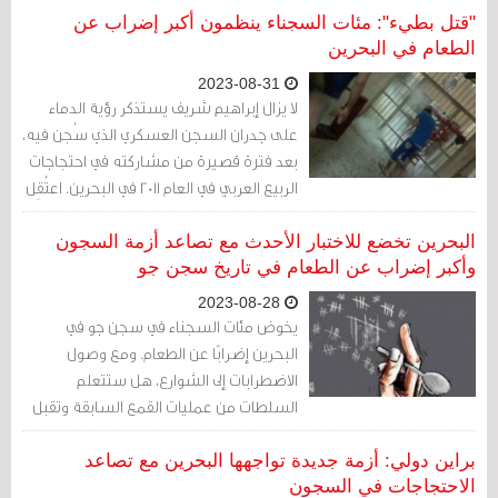
بموجب المادة 7031 (ج) من قانون العقوبات.
"قتل بطيء": مئات السجناء ينظمون أكبر إضراب عن
الطعام في البحرين
2023-08-31
لا يزال إبراهيم شريف يستذكر رؤية الدماء
على جدران السجن العسكري الذي سُجن فيه،
بعد فترة قصيرة من مشاركته في احتجاجات
الربيع العربي في العام 2011 في البحرين. اعتُقِل
الذي كان آنذاك أمين عام أكبر جمعية سياسية
يسارية في الدولة الخليجية- جمعية العمل
البحرين تخضع للاختبار الأحدث مع تصاعد أزمة السجون
الوطني الديمقراطي (وعد) - إلى جانب غيره
وأكبر إضراب عن الطعام في تاريخ سجن جو
من القادة المحتجين في تلك الفترة...
2023-08-28
يخوض مئات السجناء في سجن جو في
البحرين إضرابًا عن الطعام. ومع وصول
الاضطرابات إلى الشوارع، هل ستتعلم
السلطات من عمليات القمع السابقة وتقبل
مطالب المحتجين؟
براين دولي: أزمة جديدة تواجهها البحرين مع تصاعد
الاحتجاجات في السجون