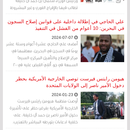
ورئيس الوزراء سلمان بن حمد آل خليفة
تطالب فيها بالإفراج الفوري وغير المشروط
تطالب فيها بالإفراج الفوري وغير المشروط
عن الأكاديمي والمدوّن والمدافع عن حقوق
علي الحاجي في إطلالة داخلية على قوانين إصلاح السجون
الإنسان الدكتور عبد الجليل السنكيس، الذي
في البحرين: 10 أعوام من الفشل في التنفيذ
يخوض إضرابًا عن الطّعام منذ أكثر من ثلاثة
2024-07-07
أعوام.
أمضى علي الحاجي عشرة أعوام وستة عشر
يومًا في السجن في البحرين، معظمها في
مركز الإصلاح والتأهيل المركزي السيئ
السمعة في جو. أُلقِيَ القبض عليه في 20
مايو/أيار 2013، وتعرّض للتّعذيب الوحشي،
وحُكِم عليه بالسجن لمدة عشر سنوات في
هيومن رايتس فيرست توصي الخارجية الأمريكية بحظر
28 مايو/أيار 2014، ثمّ أُفرِجَ عنه في 2 يونيو/
دخول الأمير ناصر إلى الولايات المتحدة
حزيران 2023. وخلال فترة احتجازه، كشف عن
2024-01-23
التّعذيب وسوء المعاملة في سجن جو ...
أوصت منظمة هيومن رايتس فيرست
الخارجية الأمريكية بفرض حظر على تأشيرة
دخول الأمير ناصر بن حمد آل خليفة، على
خلفية ادعاءات بتورطه المباشر بالتعذيب،
والذي يُعَد انتهاكًا صارخًا لحقوق الإنسان