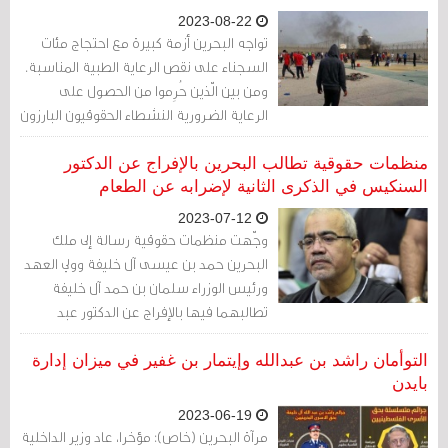
2023-08-22
تواجه البحرين أزمة كبيرة مع احتجاج مئات
السجناء على نقص الرعاية الطبية المناسبة.
ومن بين الّذين حُرِموا من الحصول على
الرعاية الضرورية النشطاء الحقوقيون البارزون
عبد الهادي الخواجة وعبد الجليل السنكيس
وحسن مشيمع، المعتقلون منذ احتجاجاتهم
منظمات حقوقية تطالب البحرين بالإفراج عن الدكتور
السلمية في العام 2011.
السنكيس في الذكرى الثانية لإضرابه عن الطعام
2023-07-12
وجّهت منظمات حقوقية رسالة إلى ملك
البحرين حمد بن عيسى آل خليفة وولي العهد
ورئيس الوزراء سلمان بن حمد آل خليفة
تطالبهما فيها بالإفراج عن الدكتور عبد
الجليل السنكيس بعد مرور عامين على
إضرابه عن الطعام.
التوأمان راشد بن عبدالله وإيتمار بن غفير في ميزان إدارة
بايدن
2023-06-19
مرآة البحرين (خاص): مؤخرا، عاد وزير الداخلية