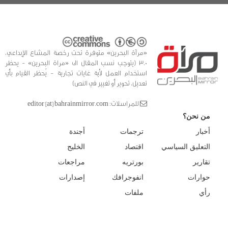
«مرآة البحرين» متوفرة تحت رخصة المشاع الإبداعي،
3.0 (يتوجب نسب المقال الى «مراة البحرين» - يحظر
استخدام العمل لأية غايات تجارية - يُحظر القيام بأي
تعديل، تحوير أو تغيير في النص)
للمراسلات: editor [at] bahrainmirror.com
من نحن؟
أخبار
ترجمات
أجندة
التعليق السياسي
اقتصاد
الخليج
تقارير
بورتريه
مراجعات
حوارات
انفوجرافك
إصدارات
رأي
ملفات