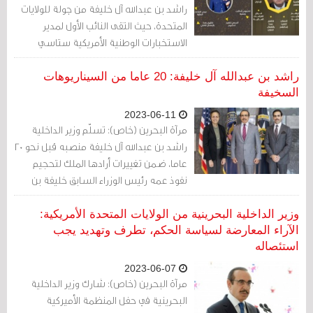
راشد بن عبدالله آل خليفة من جولة للولايات
المتحدة، حيث التقى النائب الأول لمدير
الاستخبارات الوطنية الأمريكية ستاسي
ديكسون وشارك معها في حلقة نقاشية عن
التعاون الأمني بين البلدين، كما التقى راشد
راشد بن عبدالله آل خليفة: 20 عاما من السيناريوهات
بن عبدالله وزير الأمن الداخلي الأمريكي.
السخيفة
2023-06-11
مرآة البحرين (خاص): تسلّم وزير الداخلية
راشد بن عبدالله آل خليفة منصبه قبل نحو 20
عاما، ضمن تغييرات أرادها الملك لتحجيم
نفوذ عمه رئيس الوزراء السابق خليفة بن
سلمان آل خليفة.
وزير الداخلية البحرينية من الولايات المتحدة الأمريكية:
الآراء المعارضة لسياسة الحكم، تطرف وتهديد يجب
استئصاله
2023-06-07
مرآة البحرين (خاص): شارك وزير الداخلية
البحرينية في حفل المنظمة الأميركية