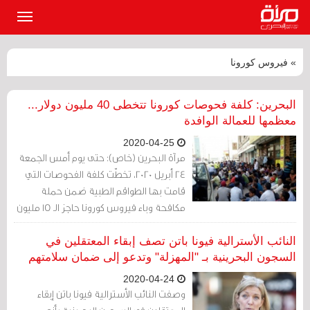
القائمة
الرئيسي
» فيروس كورونا
البحرين: كلفة فحوصات كورونا تتخطى 40 مليون دولار...
معظمها للعمالة الوافدة
2020-04-25
مرآة البحرين (خاص): حتى يوم أمس الجمعة
24 أبريل 2020، تخطّت كلفة الفحوصات التي
قامت بها الطواقم الطبية ضمن حملة
مكافحة وباء فيروس كورونا حاجز الـ 15 مليون
دينار، ومن أهم أسباب هذا الازدياد هو تفشّي
المرض في أوساط العمالة الوافدة التي
النائب الأسترالية فيونا باتن تصف إبقاء المعتقلين في
يعيش أغلبها ضمن ظروف إنسانية صعبة
السجون البحرينية بـ "المهزلة" وتدعو إلى ضمان سلامتهم
أهملت حلّها الدولة التي فضّلت ممالأة قطاع
2020-04-24
التجار.
وصفت النائب الأسترالية فيونا باتن إبقاء