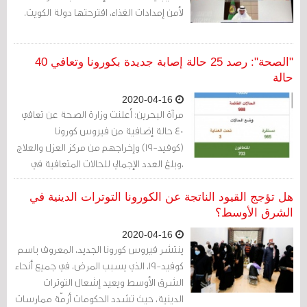
لأمن إمدادات الغذاء، اقترحتها دولة الكويت.
"الصحة": رصد 25 حالة إصابة جديدة بكورونا وتعافي 40
حالة
2020-04-16
مرآة البحرين: أعلنت وزارة الصحة عن تعافي
40 حالة إضافية من فيروس كورونا
(كوفيد-19) وإخراجهم من مركز العزل والعلاج
،وبلغ العدد الإجمالي للحالات المتعافية في
البحرين 703 حالة حتى الآن.
هل تؤجج القيود الناتجة عن الكورونا التوترات الدينية في
الشرق الأوسط؟
2020-04-16
ينتشر فيروس كورونا الجديد، المعروف باسم
كوفيد-19، الذي يسبب المرض، في جميع أنحاء
الشرق الأوسط ويعيد إشعال التوترات
الدينية، حيث تشدد الحكومات أزمّة ممارسات