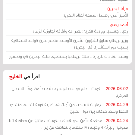
مرآة البحرين
الأمير أندرو وغسل سمعة نظام البحرين
أحمد رضي
رحيل جسدي، وولادة فكرية: نصر الله وثقافة تجاوزت الزمن
وزير بريطاني سابق لشؤون الشرق الأوسط متهم بخرق قواعد الشفافية
بسبب دور استشاري في البحرين
وسط انتقادات للزيارة .. ملك بريطانيا يستضيف ملك البحرين في وندسور
اقرأ في
الخليج
الكويت: الحاج موسى المسري شهيداً مظلومًا بالسجن
2026-06-02
المركزي
الإمارات تنسحب من أوبك في ضربة قوية لتحالف منتجي
2026-04-29
النفط وسط خلافات بين دول الخليج
محكمة «أمن الدولة» في الكويت: الامتناع عن معاقبة 109
2026-04-24
مدونين وتبرئة 9 وحبس 18 متهماً بالتعاطف مع إيران