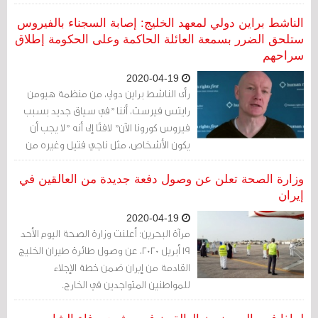
الناشط براين دولي لمعهد الخليج: إصابة السجناء بالفيروس
ستلحق الضرر بسمعة العائلة الحاكمة وعلى الحكومة إطلاق
سراحهم
2020-04-19
رأى الناشط براين دولي، من منظمة هيومن
رايتس فيرست، أننا "في سياق جديد بسبب
فيروس كورونا الآن" لافتًا إلى أنه "لا يجب أن
يكون الأشخاص، مثل ناجي فتيل وغيره من
المدافعين عن حقوق الإنسان، في السجن، مع
أو بدون وجود الفيروس".
وزارة الصحة تعلن عن وصول دفعة جديدة من العالقين في
إيران
2020-04-19
مرآة البحرين: أعلنت وزارة الصحة اليوم الأحد
19 أبريل 2020، عن وصول طائرة طيران الخليج
القادمة من إيران ضمن خطة الإجلاء
للمواطنين المتواجدين في الخارج.