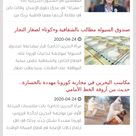
المعتقلين في السجون البحرينية بأنه
"مهزلة" في مجال حقوق الإنسان. وقالت باتن
في مقابلة أجرتها معها فاطمة يزبك من
معهد الخليج للديمقراطية وحقوق الإنسان
إنه "حتى من دون وجود فيروس كورونا، لم
صندوق السيولة مطالب بالشفافية و«كوتا» لصغار التجار
يعد هذا الأمر مقبولًا في المجتمع الحديث حول
2020-04-24
العالم".
مرآة البحرين (خاص): قرار بمضاعفة صندوق
السيولة لمواجهة تداعيات كورونا على
القطاع الخاص، والشفافية تنقص عملية
الموافقة على الطلبات، بينما يطلب صغار
التجار «كوتا» لمشروعاتهم التي تعد المتضرر
الأكبر من «الفيروس».
مكاسب البحرين في محاربة كورونا مهددة بالخسارة..
حديث من أروقة الخط الأمامي
2020-04-24
مرآة البحرين (خاص): باتت مكتسبات المرحلة
الأولى من مواجهة البحرين لجائحة فيروس
كورونا مهددة بشكل جدّي، وذلك في ظل
ارتفاع حالات الإصابة في قطاع العمالة الوافدة
التي تعاني بالأصل ظروفاً صعبة واستغلالاً من