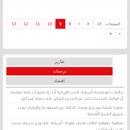
طويلة الأمد باسم مكافحة الجائحة.
الصفحات : 18
8
9
10
11
12
13
تقارير
ترجمات
اقتصاد
برقيات دبلوماسية أمريكية: الحرب الإيرانية أدت إلى تصورات عامة مفادها
أن الولايات المتحدة تخلت عن البحرين للتركيز على حماية إسرائيل
ساوث تشاينا مورنينغ بوست: الخلاف بين السعودية والإمارات يهدد
بتمزيق الشرق الأوسط
منظمة حقوقية تطالب بفرض عقوبات أمريكية على وزير بحريني بسبب
تعذيب المعتقلين