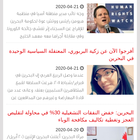
2020-04-21
وجه نائب مدير منطقة آسيا في منظمة
هيومن رايتس ووتش عوة لحكومة البحرين
للإفراج عن السجناء إثر تفشي جائحة الكورونا.
وفي مقابلة أجراها معه معهد الخليج
للديمقراطية وحقوق الإنسان، قال روبرتسون
إنه "ندعو الحكومات، ليس فقط في البحرين،
أفرجوا الآن عن زكية البربوري، المعتقلة السياسية الوحيدة
بل في كل أنحاء العالم، إلى الإفراج عن السجناء
في البحرين
السياسيين، والحد من الاكتظاظ ومن عدد
2020-04-21
المحتجزين في سجونها،
عندما وصل الربيع العربي إلى البحرين في
فبراير/شباط 2011، هرعت السلطة لقمع
المتظاهرين السلميين بعنف. وعانى عدد من
قادة المعارضة وغيرهم من المدافعين عن
حقوق الإنسان من نتائج نشاطهم؛ فتم
اعتقالهم وتعذيبهم وقتلهم لمجرد
البحرين: خفض النفقات التشغيلية 30% في محاولة لتقليص
ممارستهم حقوقهم في حرية التعبير وتكوين
العجز وتغطية تكاليف مكافحة الوباء
الجمعيات والتجمع. لم يتصدر الرجال فقط
2020-04-20
للتحدث علنًا ​ضد القمع والتهميش
مرآة البحرين: أعلنت البحرين الإثنين (20 أبريل/