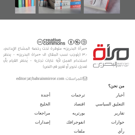
للدراسات والتوثيق
«مرآة البحرين» متوفرة تحت رخصة المشاع الإبداعي،
3.0 (يتوجب نسب المقال الى «مراة البحرين» - يحظر
استخدام العمل لأية غايات تجارية - يُحظر القيام بأي
تعديل، تحوير أو تغيير في النص)
للمراسلات: editor [at] bahrainmirror.com
من نحن؟
أخبار
ترجمات
أجندة
التعليق السياسي
اقتصاد
الخليج
تقارير
بورتريه
مراجعات
حوارات
انفوجرافك
إصدارات
رأي
ملفات