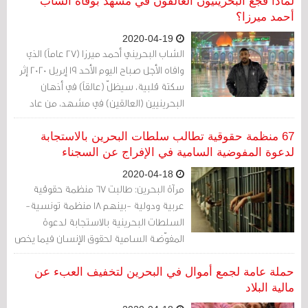
لماذا فجع البحرينيون العالقون في مشهد بوفاة الشاب
أحمد ميرزا؟
2020-04-19
الشاب البحريني أحمد ميرزا (27 عاماً) الذي
وافاه الأجل صباح اليوم الأحد 19 إبريل 2020 إثر
سكتة قلبية، سيظلّ (عالقاً) في أذهان
البحرينيين (العالقين) في مشهد، من عاد
منهم إلى البحرين ومن لا يزال هناك، سيظلّ
عالقاً في قلوبهم الممتنّة لما فعله من
67 منظمة حقوقية تطالب سلطات البحرين بالاستجابة
أجلهم وما قدّمه لهم في محنتهم، وستظل
لدعوة المفوضية السامية في الإفراج عن السجناء
مفجوعة برحيله السريع.
2020-04-18
مرآة البحرين: طالبت 67 منظمة حقوقية
عربية ودولية -بينهم 18 منظمة تونسية-
السلطات البحرينية بالاستجابة لدعوة
المفوّضة السامية لحقوق الإنسان فيما يخص
معتقلي الرأي بالعمل على الإفراج الفوري
عنهم.
حملة عامة لجمع أموال في البحرين لتخفيف العبء عن
مالية البلاد