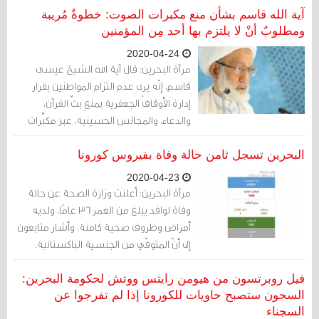
قبل المُشغّلين لها.
آية الله قاسم بشأن منع مكبرات الصوت: خطوةٌ مُريبة
ومطلوبٌ أنْ لا يلتزم بها أحد مِن المؤمنين
2020-04-24
مرآة البحرين: قال آية الله الشيخ عيسى
قاسم، إنّه يرى عدم التزام المواطنين بقرار
إدارة الأوقافُ الجعفرية بمنعِ بثِّ القرآن،
والدعاء، والمجالس الحسينية، عبر مكبِّرات
الصوت في شهر رمضان. وطالب إدارة
الأوقاف بسحب القرار.
البحرين تسجل ثامن حالة وفاة بفيروس كورونا
2020-04-23
مرآة البحرين: أعلنت وزارة الصحة عن حالة
وفاة لوافد يبلغ من العمر 36 عامًا، ولديه
أمراض وظروف صحية كامنة. وأشار متابعون
إلى أنّ المتوفّي من الجنسية الباكستانية.
فيل روبرتسون من هيومن رايتس ووتش لحكومة البحرين:
السجون ستصبح حاويات للكورونا إذا لم تفرجوا عن
السجناء