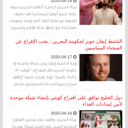
2020-04-18
مرآة البحرين (خاص): أطلقت البحرين حملة
عامة لجمع أموال للمساعدة في تخفيف
الضغط عن مالية البلاد التي تواجه صعوبات
متصاعدة مع تباطؤ عجلة الإنتاج واستمرار
تدني أسعار النفط.
الناشط إيفان جونز لحكومة البحرين : يجب الإفراج عن
السجناء السياسيين
2020-04-17
وجه الناشط إيفان جونز رسالة واضحة إلى
حكومة البحرين قال فيها إنه "كوفيد-19
جائحة عالمية" وإنه يتوجب عليها "إطلاق
سراح جميع السجناء السياسيين بشكل
كامل، موضحًا أن "هذا لا يتعلق بالضغط
السياسي، بل بالآداب الإنسانية، وبتوفير
دول الخليج توافق على اقتراح كويتي بإنشاء شبكة موحدة
الحماية الصحية الأساسية للأفراد داخل حدود
لأمن إمدادات الغذاء
البحرين".
2020-04-16
مرآة البحرين: وافقت دول مجلس التعاون
الخليجي الست على إنشاء شبكة موحدة