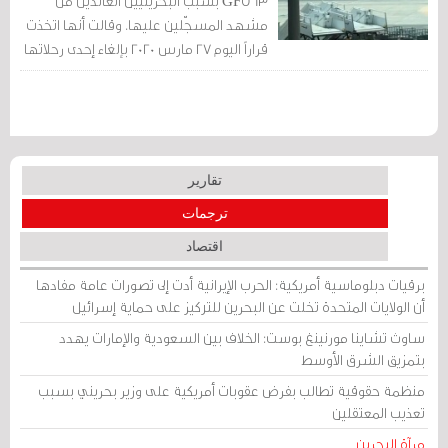
GF563 بسبب البحرينيين العائدين من
مشهد المسجّلين عليها. وقالت أنها اتخذت
قراراً اليوم 27 مارس 2020 بإلغاء إحدى رحلاتها
المقررة من مطار مسقط...
تقارير
ترجمات
اقتصاد
برقيات دبلوماسية أمريكية: الحرب الإيرانية أدت إلى تصورات عامة مفادها
أن الولايات المتحدة تخلت عن البحرين للتركيز على حماية إسرائيل
ساوث تشاينا مورنينغ بوست: الخلاف بين السعودية والإمارات يهدد
بتمزيق الشرق الأوسط
منظمة حقوقية تطالب بفرض عقوبات أمريكية على وزير بحريني بسبب
تعذيب المعتقلين
مرآة البحرين