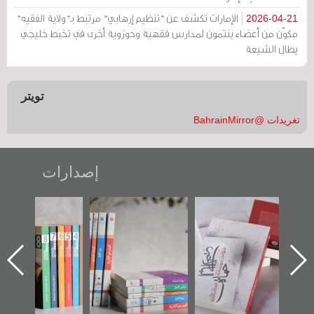
الإمارات تكشف عن "تنظيم إرهابي" مرتبط بـ"ولاية الفقيه"
2026-04-21
مكوّن من أعضاء ينتمون لمدارس فقهية وحوزوية أخرى في تخبط خليجي
يطال الشيعة
تويتر
تغريدات @BahrainMirror
إصدارات
"حماة الباب الأخير":
تصنيف موضوعي
"مرآة البحرين"
الإصدار الأول عن
للوثائق البريطانية
تصدر حصاد
اعتصام الدراز
يقدمه «مركز أوال»
الساحات 2019
ه
وأحداث ساحة
في سلسلة من 5
الفداء لمركز أوال
كتب
للدراسات والتوثيق