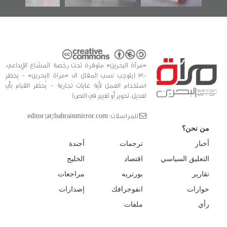
«مرآة البحرين» متوفرة تحت رخصة المشاع الإبداعي،
3.0 (يتوجب نسب المقال الى «مراة البحرين» - يحظر
استخدام العمل لأية غايات تجارية - يُحظر القيام بأي
تعديل، تحوير أو تغيير في النص)
للمراسلات: editor [at] bahrainmirror.com
من نحن؟
أخبار
ترجمات
أجندة
التعليق السياسي
اقتصاد
الخليج
تقارير
بورتريه
مراجعات
حوارات
انفوجرافك
إصدارات
رأي
ملفات