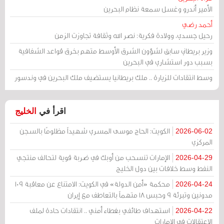
الأمير أندرو وغسل سمعة نظام البحرين
أحمد رضي
رحيل جسدي، وولادة فكرية: نصر الله وثقافة تجاوزت الزمن
وزير بريطاني سابق لشؤون الشرق الأوسط متهم بخرق قواعد الشفافية
بسبب دور استشاري في البحرين
وسط انتقادات للزيارة .. ملك بريطانيا يستضيف ملك البحرين في وندسور
اقرأ في
الخليج
الكويت: الحاج موسى المسري شهيداً مظلومًا بالسجن
2026-06-02
المركزي
الإمارات تنسحب من أوبك في ضربة قوية لتحالف منتجي
2026-04-29
النفط وسط خلافات بين دول الخليج
محكمة «أمن الدولة» في الكويت: الامتناع عن معاقبة 109
2026-04-24
مدونين وتبرئة 9 وحبس 18 متهماً بالتعاطف مع إيران
استهداف طائفي بغطاء أمني .. انتقادات حادة لملف
2026-04-22
الاعتقالات في الإمارات