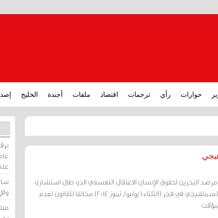
ير
حوارات
رأي
ترجمات
اقتصاد
ملفات
أجندة
الخليج
إصدا
برقي
عامة
هيجي
على
ساو
 مرصد البحرين لحقوق الإنسان الاعتقال التعسفي الذي طال استشاري
وال
طب العيون الدكتور سعيد السماهيجي في فجر (الثلثاء 1 يوليو/ تموز 2014) مخالفا للقانون لعدم
لمؤقت
منظ
بحر