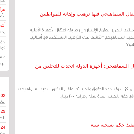
مرآة
قال السماهيجي فيها ترهيب وإهانة للمواطنين
الأ
أحم
نتدى البحرين لحقوق الإنسان" إن طريقة اعتقال الأجهزة الأمنية
رحي
سعيد السماهيجي "تكشف مدى الترهيب المستخدم في أساليب
وزي
نين".
قوا
وسط
الب
ال السماهيجي: أجهزة الدولة اتحدت للتخلص من
المركز الدولي لدعم الحقوق والحريات" اعتقال الدكتور سعيد السماهيجي
 حقه بالحبس لمدة سنة وغرامة 200 دينار.
-02
مظل
-29
لتح
نفيذ حكم بسجنه سنة
-24