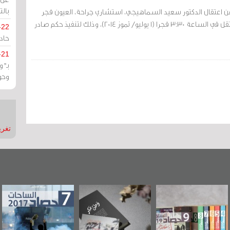
بالت
 عن اعتقال الدكتور سعيد السماهيجي، استشاري جراحة، العيون فجر
اليوم الثلثاء. وذكرت بأنه اعتقل في الساعة 3:30 فجرا (1 يوليو/ تموز 2014)، وذلك لتنفيذ حكم صادر
-22
حادة
-21
بـ"
وحو
تغريدات
"مرآة البحرين"
«وطن عكر» رواية
حصاد 2017
تصدر حصاد
جديدة لمعتقل
الساحات 2019
عسكري تصدر عن