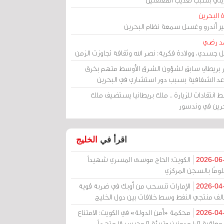
 البحرين
مير أندرو وغسل سمعة نظام البحرين
د رضي
ل جسدي، وولادة فكرية: نصر الله وثقافة تجاوزت الزمن
ر بريطاني سابق لشؤون الشرق الأوسط متهم بخرق
عد الشفافية بسبب دور استشاري في البحرين
 انتقادات للزيارة .. ملك بريطانيا يستضيف ملك
حرين في وندسور
اقرأ في
الخليج
الكويت: الحاج موسى المسري شهيداً
2026-06
ومًا بالسجن المركزي
الإمارات تنسحب من أوبك في ضربة قوية
2026-04
الف منتجي النفط وسط خلافات بين دول الخليج
محكمة «أمن الدولة» في الكويت: الامتناع
2026-04
عن معاقبة 109 مدونين وتبرئة 9 وحبس 18 متهماً