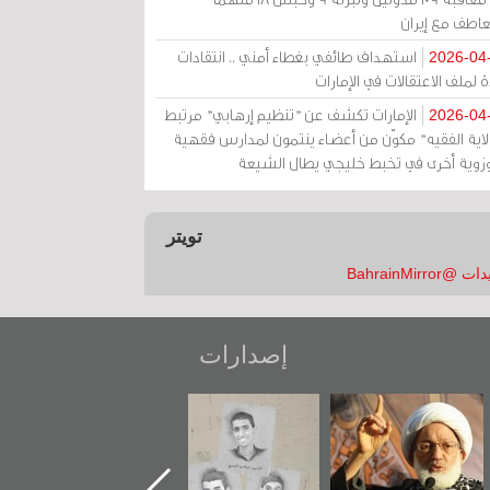
عاطف مع إيران
استهداف طائفي بغطاء أمني .. انتقادات
2026-04
 لملف الاعتقالات في الإمارات
الإمارات تكشف عن "تنظيم إرهابي" مرتبط
2026-04
ولاية الفقيه" مكوّن من أعضاء ينتمون لمدارس فقهية
زوية أخرى في تخبط خليجي يطال الشيعة
تويتر
 @BahrainMirror
إصدارات
عاشوراء البحرين...
شهداء وطن
«جَوْ»: رواية
ويكيليكس السفارة
المعتقل جهاد
الأمريكية