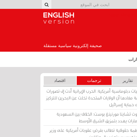
English Version
صحيفة إلكترونية سياسية مستقلة
رات
تقارير
ترجمات
اقتصاد
ات دبلوماسية أمريكية: الحرب الإيرانية أدت إلى تصورات
 مفادها أن الولايات المتحدة تخلت عن البحرين للتركيز
 حماية إسرائيل
ث تشاينا مورنينغ بوست: الخلاف بين السعودية
إمارات يهدد بتمزيق الشرق الأوسط
مة حقوقية تطالب بفرض عقوبات أمريكية على وزير
يني بسبب تعذيب المعتقلين