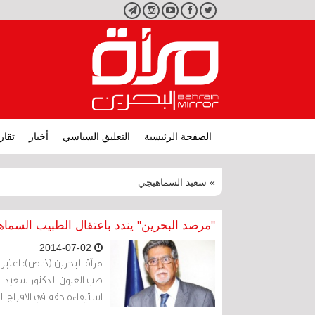
تويتر
فيسبوك
يوتيوب
انستجرام
تليجرام
الصفحة الرئيسية
التعليق السياسي
أخبار
تقار
» سعيد السماهيجي
"مرصد البحرين" يندد باعتقال الطبيب السما
2014-07-02
مرآة البحرين (خاص): اعتبر
استيفاءه حقه في الافراج ا