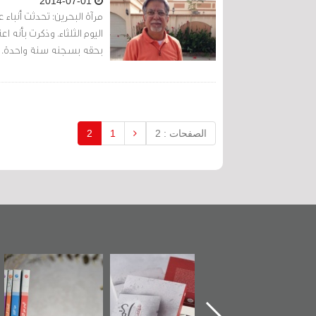
2014-07-01
مرآة البحرين: تحدثت أنباء
بحقه بسجنه سنة واحدة.
الصفحات : 2
1
2
تدشين كتاب "من
"حماة الباب الأخير":
تصنيف موضوعي
أهل الجنة" عن
الإصدار الأول عن
للوثائق البريطانية
الشهيد سيد كاظم
اعتصام الدراز
يقدمه «مركز أوال»