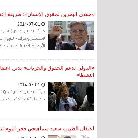
«منتدى البحرين لحقوق الإنسان»: طريقة اعت
2014-07-01
مرآة البحرين (خاص): قال "م
لاستشاري جراحة العيون 
الأجهزة الأمنية تجاه المواط
«الدولي لدعم الحقوق والحريات» يدين اعتق
النشطاء
2014-07-01
مرآة البحرين (خاص): دان "
مجددا لتنفيذ الحكم الصادر في
اعتقال الطبيب سعيد سماهيجي فجر اليوم لت