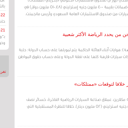
بالت
سيشتري أسهما ممتازة وضمانات بقيمة 400 مليون جنيه إسترليني (510.48 مليون دولار) في
يارات من صندوق الاستثمارات العامة السعودي وآريس مانجمنت.
-22
حادة
-21
حن من يحدد الرياضة الأكثر شعبية
بـ"
وحو
بضة): هوايات أبناء العائلة الحاكمة يتم تمويلها على حساب الدولة: حلبة
ات سيارات فارهة كلها على نفقة الدولة وعلى حساب حقوق المواطن
تغريدات
 مكلارين، عملاق صناعة السيارات الرياضية الفاخرة، خسائر نصف
سنوية تقدر بنحو 120 مليون جنيه استرليني (52 مليون دينار)، خلافا للنظرة المستقبلية التي