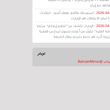
عاطف مع إيران
استهداف طائفي بغطاء أمني .. انتقادات
2026-04
 لملف الاعتقالات في الإمارات
الإمارات تكشف عن "تنظيم إرهابي" مرتبط
2026-04
ولاية الفقيه" مكوّن من أعضاء ينتمون لمدارس فقهية
زوية أخرى في تخبط خليجي يطال الشيعة
تويتر
 @BahrainMirror