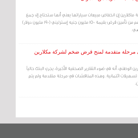
 ماكلارين إن انخفاض مبيعات سياراتها يعني أنها ستحتاج إلى جمع
المزيد من الأموال، على الرغم من تأمين قرض بقيمة 150 مليون جنيه إسترليني (190 مليون دولار)
ضي.
ي مرحلة متقدمة لمنح قرض ضخم لشركة مكلارين
رين الوطني، أنه في ضوء التقارير الصحفية الأخيرة، يجري البنك حالياً
سهيلات ائتمانية. وهذه المناقشات في مرحلة متقدمة ولم يتم
.