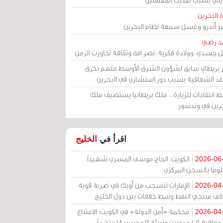
 البحرين
مير أندرو وغسل سمعة نظام البحرين
د رضي
ل جسدي، وولادة فكرية: نصر الله وثقافة تجاوزت الزمن
ر بريطاني سابق لشؤون الشرق الأوسط متهم بخرق
عد الشفافية بسبب دور استشاري في البحرين
 انتقادات للزيارة .. ملك بريطانيا يستضيف ملك
حرين في وندسور
اقرأ في
الخليج
الكويت: الحاج موسى المسري شهيداً
2026-06
ومًا بالسجن المركزي
الإمارات تنسحب من أوبك في ضربة قوية
2026-04
الف منتجي النفط وسط خلافات بين دول الخليج
محكمة «أمن الدولة» في الكويت: الامتناع
2026-04
عن معاقبة 109 مدونين وتبرئة 9 وحبس 18 متهماً