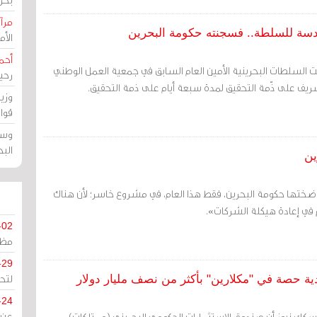
مرآة
قدسة للسلطة.. فسجنته حكومة البحرين
الأ
أحم
ت السلطات البحرينية الأمين العام السابق في جمعية العمل الوطني
رحي
ريف على ذّمة التحقيق لمدة سبعة أيام على ذمة التحقيق.
وزي
قوا
وسط
الب
ت ضختها حكومة البحرين، فقط هذا العام، في مشروع خاسر؛ لأن هناك
 في إعادة هيكلة الشركات».
-02
مظل
-29
لتح
ة حصة في "مكلارين" بأكثر من نصف مليار دولار
-24
سكاي نيوز أن صندوق الاستثمارات الحكومي البحريني (ممتلكات)