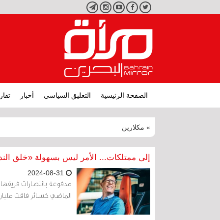
تويتر
فيسبوك
يوتيوب
انستجرام
تليجرام
الصفحة الرئيسية
التعليق السياسي
أخبار
تقار
» مكلارين
إلى ممتلكات... الأمر ليس بسهولة «خلق الند
2024-08-31
الماضي خسائر فاقت مليار د