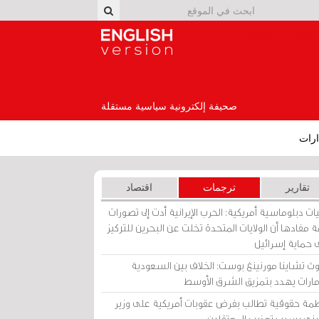
English Version
صحيفة إلكترونية سياسية مستقلة
رات
تقارير
ترجمات
اقتصاد
ات دبلوماسية أمريكية: الحرب الإيرانية أدت إلى تصورات
 مفادها أن الولايات المتحدة تخلت عن البحرين للتركيز
 حماية إسرائيل
ث تشاينا مورنينغ بوست: الخلاف بين السعودية
إمارات يهدد بتمزيق الشرق الأوسط
مة حقوقية تطالب بفرض عقوبات أمريكية على وزير
يني بسبب تعذيب المعتقلين