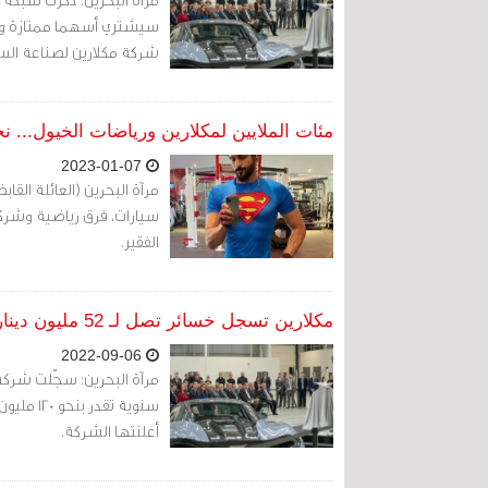
شركة مكلارين لصناعة الس
مئات الملايين لمكلارين ورياضات الخيول... ن
2023-01-07
مرآة البحرين (العائلة القا
سيارات، فرق رياضية وشرك
الفقير.
مكلارين تسجل خسائر تصل لـ 52 مليون دينار خلافا لتوقعات «ممتلكات»
2022-09-06
مرآة البحرين: سجّلت شركة
أعلنتها الشركة.