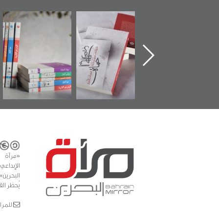
ماة الباب الأخير":
تصنيف موضوعي
"مرآة البحرين"
«
لإصدار الأول عن
للوثائق البريطانية
تصدر حصاد
اعتصام الدراز
يقدمه «مركز أوال»
الساحات 2019
ع
وأحداث ساحة
في سلسلة من 5
لفداء لمركز أوال
كتب
دراسات والتوثيق
«مرآة 
البحرين»
يُحظر الق
للمراسلات: ror.com