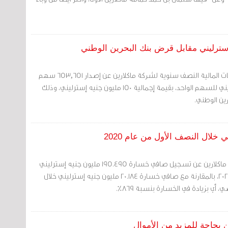
مرآة البحرين: أظهرت البيانات المالية النصف سنوية لشركة ماكلارين عن إصدار 653,651 سهم
بقيمة 229.48 جنيه إسترليني للسهم الواحد، بقيمة إجمالية 150 مليون جنيه إسترليني، وذلك
ين الوطني.
مرآة البحرين: أعلنت شركة ماكلارين عن تسجيل صافي خسارة 195.495 مليون جنيه إسترليني
خلال النصف الأول من عام 2020، بالمقارنة مع صافي خسارة 20.184 مليون جنيه إسترليني خلال
، أي بزيادة في الخسارة بنسبة 869%.
 بحاجة للمزيد من الأموال