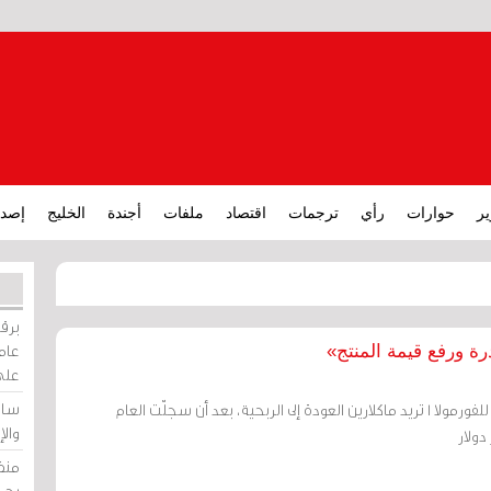
ير
حوارات
رأي
ترجمات
اقتصاد
ملفات
أجندة
الخليج
إصدا
برقي
عامة
رة ورفع قيمة المنتج»
على
ساو
مدفوعة بانتصارات فريقها للفورمولا 1 تريد ماكلارين العودة إلى الربحية، بعد أن سجلّت العام
وال
ولار
منظ
بحر