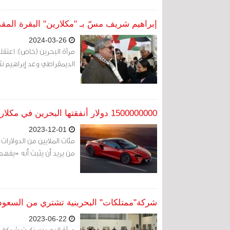
إبراهيم شريف مسّ بـ "مكلارين" البقرة الم
2024-03-26
مرآة البحرين (خاص): اعتقل
الديمقراطي وعد إبراهيم ش
1500000000 دولار أنفقتها البحرين في مكلارين
2023-12-01
مئات الملايين من الدولارا
من يريد أن يثبت أنه «يفهم
شركة"ممتلكات" البحرينية تشتري من السعودي
2023-06-22
مرآة البحرين: ذكرت شبكة 