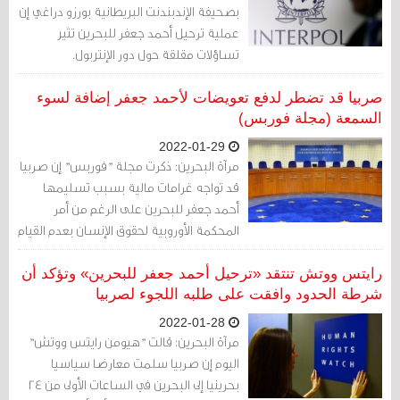
بصحيفة الإندبندنت البريطانية بورزو دراغي إن
عملية ترحيل أحمد جعفر للبحرين تثير
تساؤلات مقلقة حول دور الإنتربول.
صربيا قد تضطر لدفع تعويضات لأحمد جعفر إضافة لسوء
السمعة (مجلة فوربس)
2022-01-29
مرآة البحرين: ذكرت مجلة "فوربس" إن صربيا
قد تواجه غرامات مالية بسبب تسليمها
أحمد جعفر للبحرين على الرغم من أمر
المحكمة الأوروبية لحقوق الإنسان بعدم القيام
بذلك.
رايتس ووتش تنتقد «ترحيل أحمد جعفر للبحرين» وتؤكد أن
شرطة الحدود وافقت على طلبه اللجوء لصربيا
2022-01-28
مرآة البحرين: قالت "هيومن رايتس ووتش"
اليوم إن صربيا سلمت معارضا سياسيا
بحرينيا إلى البحرين في الساعات الأولى من 24