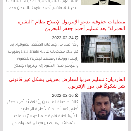
عليه بموجب نشرة حمراء أصدرتها السلطات
البحرينية. يقضي أحمد عقوبة بالسجن مدى
الحياة بعد تسليمه من صربيا على الرغم من
أن المحكمة الأوروبية لحقوق الإنسان أصدرت
منظمات حقوقية تدعو الإنتربول لإصلاح نظام "النشرة
أمرًا بمنع تسليمه. ويُصَرح نشطاء أنّ البحرين
الحمراء" بعد تسليم أحمد جعفر للبحرين
تسيء استخدام نظام الإنتربول للنشرة
2022-02-24
الحمراء لتعقب المعارضين في الخارج...
وجّه عدد من جماعات الضّغط الحقوقية، بما
في ذلك محاكمات عادلة Fair Trials وهيومن
رايتس ووتش ومعهد البحرين للحقوق
والدّيمقراطية، الدّعوة إلى الإنتربول لإصلاح
الطّريقة الّتي يتعامل بها مع طلبات "النشرة
الحمراء"، بعد أن سلّم المعارض البحريني
الغارديان: تسليم صربيا لمعارض بحريني بشكل غير قانوني
أحمد جعفر محمد علي من صربيا إلى البحرين.
يثير شكوكًا في دور الإنتربول
2022-02-16
قالت صحيفة الغارديان إنّ "قضيّة أحمد جعفر
تُظهِر كيف أصبحت الأنظمة المُعادِية
للدّيمقراطية قادرة على نحو متزايد على
استهداف المعارضين في المنفى، وتصدير
حملتها الدّاخلية على المعارضة". وأكّدت