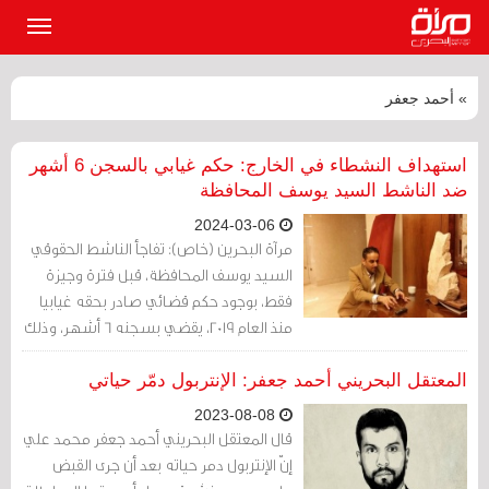
القائمة
الرئيسي
» أحمد جعفر
استهداف النشطاء في الخارج: حكم غيابي بالسجن 6 أشهر
ضد الناشط السيد يوسف المحافظة
2024-03-06
مرآة البحرين (خاص): تفاجأ الناشط الحقوقي
السيد يوسف المحافظة، قبل فترة وجيزة
فقط، بوجود حكم قضائي صادر بحقه غيابيا
منذ العام 2019، يقضي بسجنه 6 أشهر، وذلك
بموجب قضية رفعها عبدالعزيز الباكر أحد
ضباط وزارة الداخلية.
المعتقل البحريني أحمد جعفر: الإنتربول دمّر حياتي
2023-08-08
قال المعتقل البحريني أحمد جعفر محمد علي
إنّ الإنتربول دمر حياته بعد أن جرى القبض