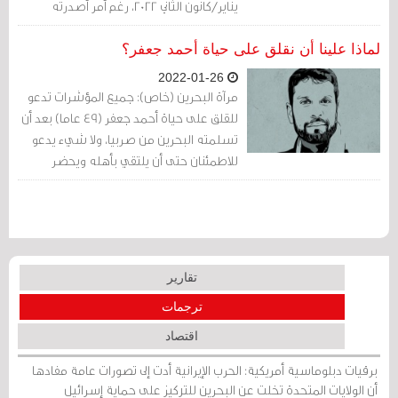
يناير/كانون الثاني 2022، رغم أمر أصدرته
"المحكمة الأوروبية لحقوق الإنسان" بحظر
تسليمه على وجه التحديد بانتظار مزيد من
لماذا علينا أن نقلق على حياة أحمد جعفر؟
المعلومات.
2022-01-26
مرآة البحرين (خاص): جميع المؤشرات تدعو
للقلق على حياة أحمد جعفر (49 عاما) بعد أن
تسلمته البحرين من صربيا، ولا شيء يدعو
للاطمئنان حتى أن يلتقي بأهله ويحضر
محامي جلسات التحقيق معه.
تقارير
ترجمات
اقتصاد
برقيات دبلوماسية أمريكية: الحرب الإيرانية أدت إلى تصورات عامة مفادها
أن الولايات المتحدة تخلت عن البحرين للتركيز على حماية إسرائيل