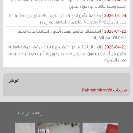
النفط وسط خلافات بين دول الخليج
محكمة «أمن الدولة» في الكويت: الامتناع عن معاقبة 109
2026-04-24
مدونين وتبرئة 9 وحبس 18 متهماً بالتعاطف مع إيران
استهداف طائفي بغطاء أمني .. انتقادات حادة لملف
2026-04-22
الاعتقالات في الإمارات
الإمارات تكشف عن "تنظيم إرهابي" مرتبط بـ"ولاية الفقيه"
2026-04-21
مكوّن من أعضاء ينتمون لمدارس فقهية وحوزوية أخرى في تخبط خليجي
يطال الشيعة
تويتر
تغريدات @BahrainMirror
إصدارات
"حماة الباب الأخير":
تصنيف موضوعي
"مرآة البحرين"