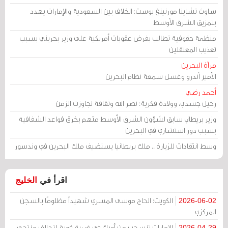
ساوث تشاينا مورنينغ بوست: الخلاف بين السعودية والإمارات يهدد
بتمزيق الشرق الأوسط
منظمة حقوقية تطالب بفرض عقوبات أمريكية على وزير بحريني بسبب
تعذيب المعتقلين
مرآة البحرين
الأمير أندرو وغسل سمعة نظام البحرين
أحمد رضي
رحيل جسدي، وولادة فكرية: نصر الله وثقافة تجاوزت الزمن
وزير بريطاني سابق لشؤون الشرق الأوسط متهم بخرق قواعد الشفافية
بسبب دور استشاري في البحرين
وسط انتقادات للزيارة .. ملك بريطانيا يستضيف ملك البحرين في وندسور
اقرأ في
الخليج
الكويت: الحاج موسى المسري شهيداً مظلومًا بالسجن
2026-06-02
المركزي
الإمارات تنسحب من أوبك في ضربة قوية لتحالف منتجي
2026-04-29