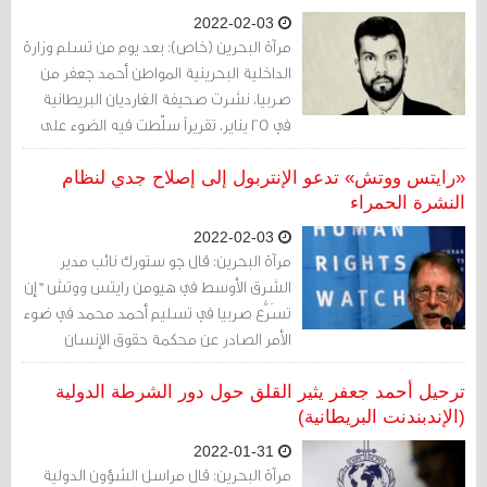
2022-02-03
مرآة البحرين (خاص): بعد يوم من تسلم وزارة
الداخلية البحرينية المواطن أحمد جعفر من
صربيا، نشرت صحيفة الغارديان البريطانية
في 25 يناير، تقريراً سلّطت فيه الضوء على
القضية باعتبارها القضية الأولى من نوعها منذ
انتخاب اللواء الإماراتي أحمد ناصر الريسي
«رايتس ووتش» تدعو الإنتربول إلى إصلاح جدي لنظام
لرئاسة الإنتربول.
النشرة الحمراء
2022-02-03
مرآة البحرين: قال جو ستورك نائب مدير
الشرق الأوسط في هيومن رايتس ووتش "إن
تسَرُّع صربيا في تسليم أحمد محمد في ضوء
الأمر الصادر عن محكمة حقوق الإنسان
الأوروبية ينافي الضمير. هذا التسليم المشين
يؤكد حاجة الإنتربول إلى إصلاح جدي لنظام
ترحيل أحمد جعفر يثير القلق حول دور الشرطة الدولية
النشرة الحمراء، الذي يُساء استخدامه».
(الإندبندنت البريطانية)
2022-01-31
مرآة البحرين: قال مراسل الشؤون الدولية