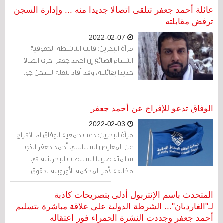
الصّحيفة أنّ "تسليم جعفر أثار تساؤلات حول
عائلة أحمد جعفر تتلقى اتصالا جديدا منه ... وإدارة السجن
دور الإنتربول، وسط مخاوف متزايدة بشأن
ترفض مقابلته
إساءة استخدام نظام "النشرة الحمراء"
2022-02-07
للمُنظّمة الشُّرطيّة".
مرآة البحرين: قالت الناشطة الحقوقية
ابتسام الصائغ إن أحمد جعفر اجرى اتصالا
جديدا بعائلته، وقد أفاد بنقله لسجن جو.
الوفاق تدعو للإفراج عن أحمد جعفر
2022-02-03
مرآة البحرين: دعت جمعية الوفاق إلى الإفراج
عن المعارض السياسي أحمد جعفر الذي
سلمته صربيا للسلطات البحرينية في
مخالفة لأمر المحكمة الأوروبية لحقوق
الإنسان.
المتحدث باسم الإنتربول أدلى بتصريحات كاذبة
لـ"الغارديان"... الشرطة الدولية على علاقة مباشرة بتسليم
أحمد جعفر وجددت النشرة الحمراء فور اعتقاله