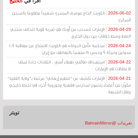
اقرأ في
الخليج
الكويت: الحاج موسى المسري شهيداً مظلومًا بالسجن
2026-06-02
المركزي
الإمارات تنسحب من أوبك في ضربة قوية لتحالف منتجي
2026-04-29
النفط وسط خلافات بين دول الخليج
محكمة «أمن الدولة» في الكويت: الامتناع عن معاقبة 109
2026-04-24
مدونين وتبرئة 9 وحبس 18 متهماً بالتعاطف مع إيران
استهداف طائفي بغطاء أمني .. انتقادات حادة لملف
2026-04-22
الاعتقالات في الإمارات
الإمارات تكشف عن "تنظيم إرهابي" مرتبط بـ"ولاية الفقيه"
2026-04-21
مكوّن من أعضاء ينتمون لمدارس فقهية وحوزوية أخرى في تخبط خليجي
يطال الشيعة
تويتر
تغريدات @BahrainMirror