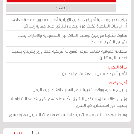
اقتصاد
برقيات دبلوماسية أمريكية: الحرب الإيرانية أدت إلى تصورات عامة مفادها
أن الولايات المتحدة تخلت عن البحرين للتركيز على حماية إسرائيل
ساوث تشاينا مورنينغ بوست: الخلاف بين السعودية والإمارات يهدد
بتمزيق الشرق الأوسط
منظمة حقوقية تطالب بفرض عقوبات أمريكية على وزير بحريني بسبب
تعذيب المعتقلين
مرآة البحرين
الأمير أندرو وغسل سمعة نظام البحرين
أحمد رضي
رحيل جسدي، وولادة فكرية: نصر الله وثقافة تجاوزت الزمن
وزير بريطاني سابق لشؤون الشرق الأوسط متهم بخرق قواعد الشفافية
بسبب دور استشاري في البحرين
وسط انتقادات للزيارة .. ملك بريطانيا يستضيف ملك البحرين في وندسور