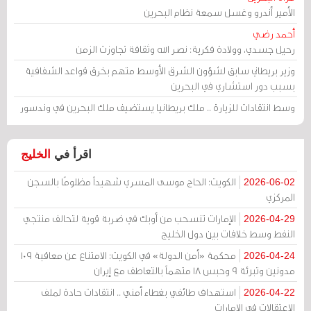
الأمير أندرو وغسل سمعة نظام البحرين
أحمد رضي
رحيل جسدي، وولادة فكرية: نصر الله وثقافة تجاوزت الزمن
وزير بريطاني سابق لشؤون الشرق الأوسط متهم بخرق قواعد الشفافية
بسبب دور استشاري في البحرين
وسط انتقادات للزيارة .. ملك بريطانيا يستضيف ملك البحرين في وندسور
اقرأ في
الخليج
الكويت: الحاج موسى المسري شهيداً مظلومًا بالسجن
2026-06-02
المركزي
الإمارات تنسحب من أوبك في ضربة قوية لتحالف منتجي
2026-04-29
النفط وسط خلافات بين دول الخليج
محكمة «أمن الدولة» في الكويت: الامتناع عن معاقبة 109
2026-04-24
مدونين وتبرئة 9 وحبس 18 متهماً بالتعاطف مع إيران
استهداف طائفي بغطاء أمني .. انتقادات حادة لملف
2026-04-22
الاعتقالات في الإمارات