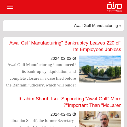
القائمة
الرئيسي
» Awal Gulf Manufacturing
"Awal Gulf Manufacturing" Bankruptcy Leaves 220 of
Its Employees Jobless
2024-02-02
"Awal Gulf Manufacturing" announced
its bankruptcy, liquidation, and
complete closure in a case filed before
the Bahraini judiciary, which will render
220 Bahraini employees of the company
unemployed.
Ibrahim Sharif: Isn't Supporting "Awal Gulf" More
Important Than "McLaren"?
2024-02-02
Ibrahim Sharif, the former Secretary-