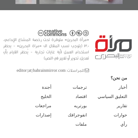
«مرآة البحرين» متوفرة تحت رخصة المشاع الإبداعي،
3.0 (يتوجب نسب المقال الى «مراة البحرين» - يحظر
استخدام العمل لأية غايات تجارية - يُحظر القيام بأي
تعديل، تحوير أو تغيير في النص)
للمراسلات: editor [at] bahrainmirror.com
من نحن؟
أخبار
ترجمات
أجندة
التعليق السياسي
اقتصاد
الخليج
تقارير
بورتريه
مراجعات
حوارات
انفوجرافك
إصدارات
رأي
ملفات