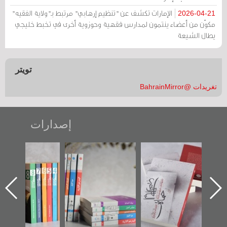
الإمارات تكشف عن "تنظيم إرهابي" مرتبط بـ"ولاية الفقيه"
2026-04-21
مكوّن من أعضاء ينتمون لمدارس فقهية وحوزوية أخرى في تخبط خليجي
يطال الشيعة
تويتر
تغريدات @BahrainMirror
إصدارات
"حماة الباب الأخير":
تصنيف موضوعي
"مرآة البحرين"
الإصدار الأول عن
للوثائق البريطانية
تصدر حصاد
اعتصام الدراز
يقدمه «مركز أوال»
الساحات 2019
ه
وأحداث ساحة
في سلسلة من 5
الفداء لمركز أوال
كتب
للدراسات والتوثيق