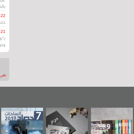
بالت
-22
حادة
-21
بـ"
وحو
تغريدات
"مرآة البحرين"
«وطن عكر» رواية
حصاد 2017
تصدر حصاد
جديدة لمعتقل
الساحات 2019
عسكري تصدر عن