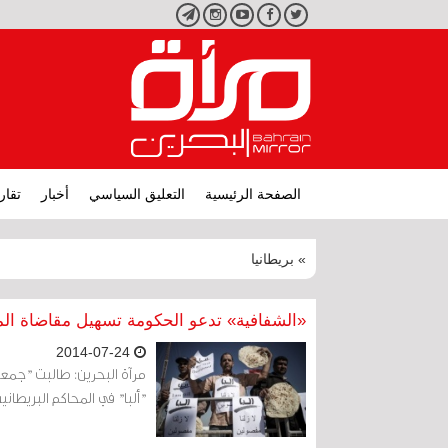
تويتر
فيسبوك
يوتيوب
انستجرام
تليجرام
الصفحة الرئيسية
التعليق السياسي
أخبار
تقار
» بريطانيا
«الشفافية» تدعو الحكومة تسهيل مقاضاة الم
2014-07-24
مرآة البحرين: طالبت "جم
"ألبا" في المحاكم البريطانية