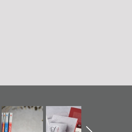
تدشين كتاب "من
"حماة الباب الأخير":
تصنيف موضوعي
أهل الجنة" عن
الإصدار الأول عن
للوثائق البريطانية
الشهيد سيد كاظم
اعتصام الدراز
يقدمه «مركز أوال»