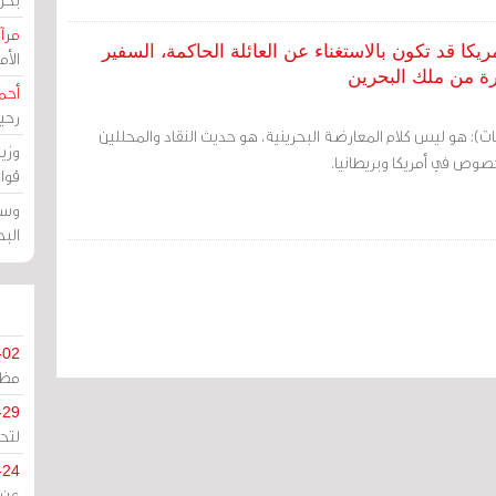
مرآة
الغربية في 2013: مصالح أمريكا قد تكون بالاستغناء عن العائلة الحاكمة، السفير
الأ
رة من ملك البحرين
أحم
رحي
ت): هو ليس كلام المعارضة البحرينية، هو حديث النقاد والمحللين
وزي
خصوص في أمريكا وبريطانيا.
قوا
وسط
الب
-02
مظل
-29
لتح
-24