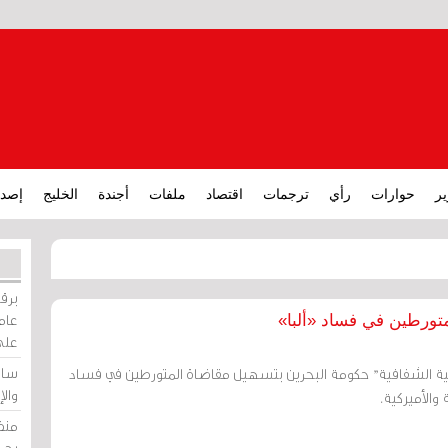
ير
حوارات
رأي
ترجمات
اقتصاد
ملفات
أجندة
الخليج
إصدا
برقي
عامة
تورطين في فساد «ألبا»
على
ساو
عية الشفافية" حكومة البحرين بتسهيل مقاضاة المتورطين في فساد
وال
 والأميركية.
منظ
بحر