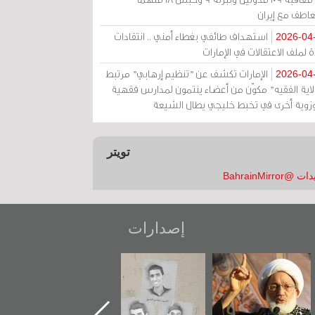
عاطف مع إيران
استهداف طائفي بغطاء أمني .. انتقادات
2026-04
 لملف الاعتقالات في الإمارات
الإمارات تكشف عن "تنظيم إرهابي" مرتبط
2026-04
ولاية الفقيه" مكوّن من أعضاء ينتمون لمدارس فقهية
زوية أخرى في تخبط خليجي يطال الشيعة
تويتر
 @BahrainMirror
إصدارات
عاشوراء البحرين...
شهداء وطن
«جَوْ»: رواية
ويكيليكس السفارة
المعتقل جهاد
الأمريكية