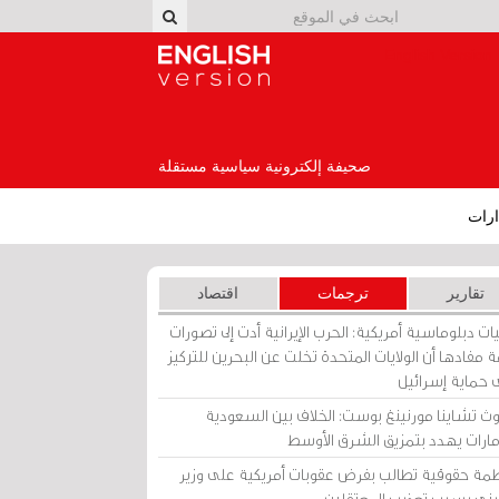
English Version
صحيفة إلكترونية سياسية مستقلة
رات
تقارير
ترجمات
اقتصاد
ات دبلوماسية أمريكية: الحرب الإيرانية أدت إلى تصورات
 مفادها أن الولايات المتحدة تخلت عن البحرين للتركيز
 حماية إسرائيل
ث تشاينا مورنينغ بوست: الخلاف بين السعودية
إمارات يهدد بتمزيق الشرق الأوسط
مة حقوقية تطالب بفرض عقوبات أمريكية على وزير
يني بسبب تعذيب المعتقلين