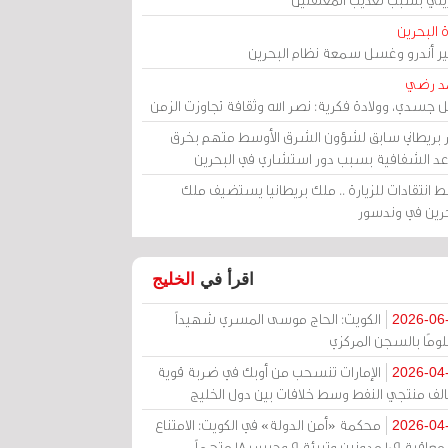
 البحرين
مير أندرو وغسل سمعة نظام البحرين
د رضي
ل جسدي، وولادة فكرية: نصر الله وثقافة تجاوزت الزمن
ر بريطاني سابق لشؤون الشرق الأوسط متهم بخرق
عد الشفافية بسبب دور استشاري في البحرين
 انتقادات للزيارة .. ملك بريطانيا يستضيف ملك
حرين في وندسور
اقرأ في
الخليج
الكويت: الحاج موسى المسري شهيداً
2026-06
ومًا بالسجن المركزي
الإمارات تنسحب من أوبك في ضربة قوية
2026-04
الف منتجي النفط وسط خلافات بين دول الخليج
محكمة «أمن الدولة» في الكويت: الامتناع
2026-04
عن معاقبة 109 مدونين وتبرئة 9 وحبس 18 متهماً