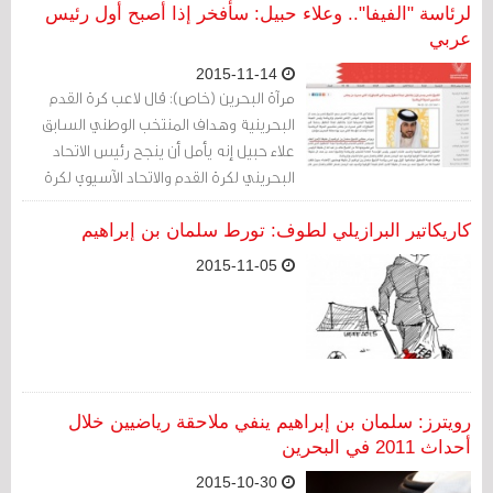
في الفيفا، والتي تتضمن إعادة النّظر في
لرئاسة "الفيفا".. وعلاء حبيل: سأفخر إذا أصبح أول رئيس
عربي
سجل المُرَشح. وقد اجتاز الشّيخ سلمان بن
ابراهيم آل خليفة اختبارات هذه اللّجنة.
2015-11-14
مرآة البحرين (خاص): قال لاعب كرة القدم
البحرينية وهداف المنتخب الوطني السابق
علاء حبيل إنه يأمل أن ينجح رئيس الاتحاد
البحريني لكرة القدم والاتحاد الآسيوي لكرة
القدم سلمان بن إبراهيم آل خليفة في
الوصول إلى رئاسة الاتحاد الدولي لكرة القدم
كاريكاتير البرازيلي لطوف: تورط سلمان بن إبراهيم
"الفيفا".
2015-11-05
رويترز: سلمان بن إبراهيم ينفي ملاحقة رياضيين خلال
أحداث 2011 في البحرين
2015-10-30