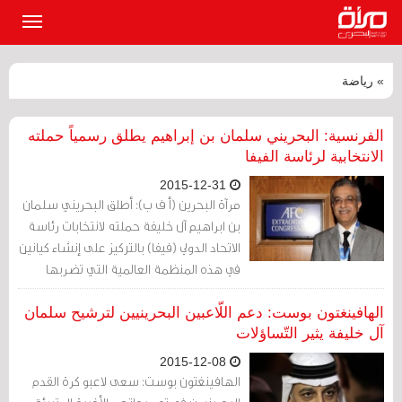
القائمة
الرئيسي
» رياضة
الفرنسية: البحريني سلمان بن إبراهيم يطلق رسمياً حملته
الانتخابية لرئاسة الفيفا
2015-12-31
مرآة البحرين (أ ف ب): أطلق البحريني سلمان
بن ابراهيم آل خليفة حملته لانتخابات رئاسة
الاتحاد الدولي (فيفا) بالتركيز على إنشاء كيانين
في هذه المنظمة العالمية التي تضربها
فضائح الفساد والاعتقالات لأبرز رموزها منذ
مايو/أيار الماضي.
الهافينغتون بوست: دعم اللّاعبين البحرينيين لترشيح سلمان
آل خليفة يثير التّساؤلات
2015-12-08
الهافينغتون بوست: سعى لاعبو كرة القدم