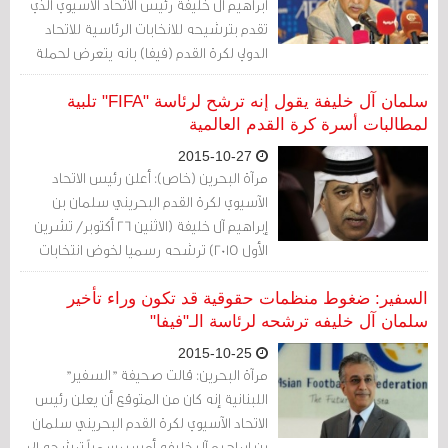
ابراهيم ال خليفة رئيس الاتحاد الاسيوي الذي
تقدم بترشيحه للانخابات الرئاسية للاتحاد
الدولي لكرة القدم (فيفا) بانه يتعرض لحملة
مغرضة تهدف الى تشويه ترشيحه واصفا
اياها ب"الاكاذيب السيئة".
سلمان آل خليفة يقول إنه ترشح لرئاسة "FIFA" تلبية
لمطالبات أسرة كرة القدم العالمية
2015-10-27
مرآة البحرين (خاص): أعلن رئيس الاتحاد
الآسيوي لكرة القدم البحريني سلمان بن
إبراهيم آل خليفة (الاثنين 26 أكتوبر/ تشرين
الأول 2015) ترشحه رسميا لخوض انتخابات
رئاسة الاتحاد الدولي لكرة القدم.
السفير: ضغوط منظمات حقوقية قد تكون وراء تأخير
سلمان آل خليفه ترشحه لرئاسة الـ"فيفا"
2015-10-25
مرآة البحرين: قالت صحيفة "السفير"
اللبنانية إنه كان من المتوقع أن يعلن رئيس
الاتحاد الآسيوي لكرة القدم البحريني سلمان
بن إبراهيم آل خليفه أمس رسمياً ترشحه إلى