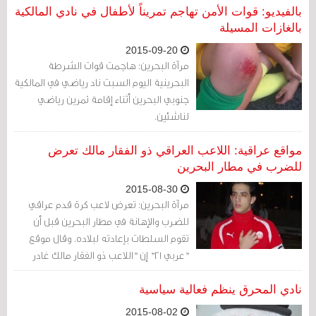
الترشيح لرئاسة الاتحاد الدولي لكرة القدم
بالفيديو: قوات الأمن تهاجم تمريناً لأطفال في نادي المالكية
الفيفا.
بالغازات المسيلة
2015-09-20
مرآة البحرين: هاجمت قوات الشرطة
البحرينية اليوم السبت ناد رياضي في المالكية
جنوبي البحرين أثناء إقامة تمرين رياضي
لناشئين.
مواقع عراقية: اللاعب العراقي ذو الفقار مالك تعرض
للضرب في مطار البحرين
2015-08-30
مرآة البحرين: تعرض لاعب كرة قدم عراقي
للضرب والإهانة في مطار البحرين قبل أن
تقوم السلطات بإعادته لبلاده. وقال موقع
"عربي 21" إن "اللاعب ذو الفقار مالك غادر
العراق للاحتراف مع أحد الأندية البحرينية، لكنه
منع من الدخول وتعرض للضرب دون معرفة
نادي المحرق ينظم فعالية سياسية
السبب، فيما كشف أن السلطات البحرينية
2015-08-02