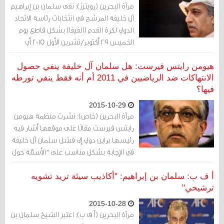
مرآة البحرين (رويترز): نفى سلمان بن إبراهيم
آل خليفة المرشح في انتخابات رئاسة الاتحاد
الدولي لكرة القدم (الفيفا) بشكل قاطع يوم
الخميس 29 أكتوبر/تشرين الأول 2015 أي
علاقة له بملاحقات مزعومة لرياضيين أثناء
احتجاجات مطالبة باصلاحات سياسية
هيومن رايتس فيرست: هل سلمان آل خليفة ينفي حصول
شهدتها البحرين في 2011.
الانتهاكات ضد الرياضيين في 2011 أم أنه فقط ينفي تورطه
فيها؟
2015-10-29
مرآة البحرين (خاص): نشرت منظمة هيومن
رايتس فيرست مقالًا على موقعها أشار فيه
رئيسها براين دولي إلى فشل سلمان آل خليفة
في الإجابة بشكل مناسب على "الأسئلة حول
دوره في حملة القمع العنيفة ضد الاحتجاجات
المطالبة بالدّيمقراطية في العام 2011".
أ ف ب: سلمان بن إبراهيم: "أكاذيب سيئة تريد تشويه
ترشيحي"
2015-10-28
مرآة البحرين (أ ف ب): اعتبر الشيخ سلمان بن