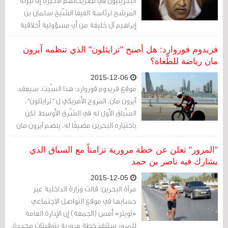
البحرينيون في تصريحاتهم الأخيرة إلى تبرئة
المرشح لرئاسة الفيفا الشّيخ سلمان بن
إبراهيم آل خليفة من أي مسؤولية أخلاقية
مباشرة بشأن اعتقال وإقالة وإساءة معاملة
المئات من المسؤولين والرّياضيين المتهمين
فريدوم فوروارد: هل أصبح "ترايثلون" الذي تنظمه آيرون
بالمشاركة في الاحتجاجات ضد الحكم القمعي
مان رياضة للطّغاة؟
والتّمييزي في البحرين.
2015-12-06
موقع فريدوم فوروارد: هذا السّبت، سيعقد
آيرون مان، المروج الأمريكي ل "ترايثلون"،
السّباق الأول له في الشّرق الأوسط. لكن
باختياره البحرين مضيفًا له، ينضم آيرون مان
إلى أسرة ملكية اعتقلت كبار الرّياضيين وآلاف
الآخرين الذين دعوا إلى إصلاحات سياسية.
"المرور" تعلن عن خطة مرورية تزامناً مع السباق الذي
يشارك فيه ناصر بن حمد
2015-12-05
مرآة البحرين: قالت وزارة الداخلية عبر
حسابها في موقع التواصل الاجتماعي
«تويتر» أمس (الجمعة) إن الإدارة العامة
للمرور ستنفذ خطة مرورية بتوقيتات محددة،