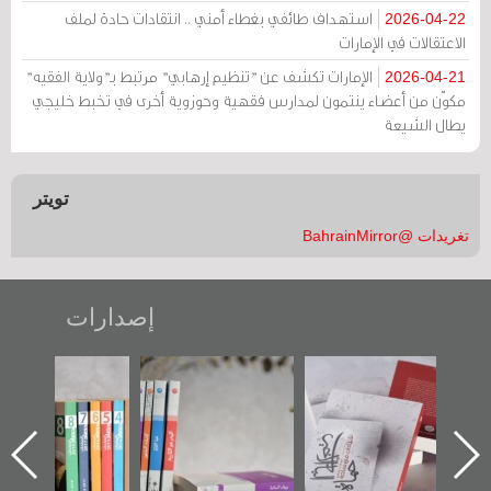
استهداف طائفي بغطاء أمني .. انتقادات حادة لملف
2026-04-22
الاعتقالات في الإمارات
الإمارات تكشف عن "تنظيم إرهابي" مرتبط بـ"ولاية الفقيه"
2026-04-21
مكوّن من أعضاء ينتمون لمدارس فقهية وحوزوية أخرى في تخبط خليجي
يطال الشيعة
تويتر
تغريدات @BahrainMirror
إصدارات
ب الأخير":
تصنيف موضوعي
"مرآة البحرين"
«وطن عك
الأول عن
للوثائق البريطانية
تصدر حصاد
جديدة 
الدراز
يقدمه «مركز أوال»
الساحات 2019
عسكري ت
 ساحة
في سلسلة من 5
«مرآة ا
ركز أوال
كتب