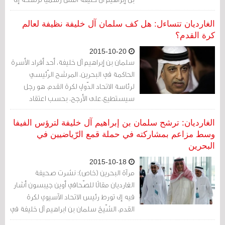
انتخابات رئاسة الـ "فيفا" المقررة في 26
فبراير/ شباط 2016، بعدما أعلن نيته في
الغارديان تتساءل: هل كف سلمان آل خليفة نظيفة لعالم
الترشح بداية الأسبوع الحالي، لكن ذلك لم
كرة القدم؟
يحصل.
2015-10-20
سلمان بن إبراهيم آل خليفة، أحد أفراد الأسرة
الحاكمة في البحرين، المرشح الرّئيسي
لرئاسة الاتحاد الدّولي لكرة القدم، هو رجل
سيستطيع،على الأرجح، بحسب اعتقاد
الرّئيس السابق للفيفا " إزالة اتهامات الفساد
المحيطة بالاتحاد الدّولي لكرة القدم"، على
الغارديان: ترشح سلمان بن إبراهيم آل خليفة لترؤس الفيفا
الرّغم من تلك المحيطة به على خلفية دوره
وسط مزاعم بمشاركته في حملة قمع الرّياضيين في
البحرين
في قمع الانتفاضة البحرينية في فبراير/
شباط 2011.
2015-10-18
مرآة البحرين (خاص): نشرت صحيفة
الغارديان مقالًا للصّحافي أوين جيبسون أشار
فيه إلى تورط رئيس الاتحاد الآسيوي لكرة
القدم، الشّيخ سلمان بن ابراهيم آل خليفة في
حملة القمع في البحرين، بعد أنباء عن نيته