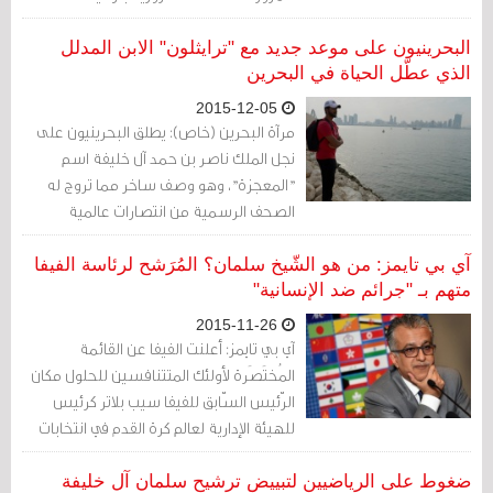
تزامناً مع استضافة البحرين سباق الشرق
الأوسط للرجل الحديدي، والذي سيشارك فيه
البحرينيون على موعد جديد مع "ترايثلون" الابن المدلل
نجل الملك ناصر بن حمد.
الذي عطّل الحياة في البحرين
2015-12-05
مرآة البحرين (خاص): يطلق البحرينيون على
نجل الملك ناصر بن حمد آل خليفة اسم
"المعجزة"، وهو وصف ساخر مما تروج له
الصحف الرسمية من انتصارات عالمية
عظيمة له في الرياضات المختلفة، فضلا عن
"براعته في الشعر والفن وأخيرا خوض
آي بي تايمز: من هو الشّيخ سلمان؟ المُرَشح لرئاسة الفيفا
الحروب"!
متهم بـ "جرائم ضد الإنسانية"
2015-11-26
آي بي تايمز: أعلنت الفيفا عن القائمة
المُختَصَرة لأولئك المتتنافسين للحلول مكان
الرّئيس السّابق للفيفا سيب بلاتر كرئيس
للهيئة الإدارية لعالم كرة القدم في انتخابات
فبراير/شباط 2016. ولكي يكون مؤهلًا، على
كل مُرَشح الخضوع لاختبارات اللّجنة الأخلاقية
ضغوط على الرياضيين لتبييض ترشيح سلمان آل خليفة