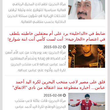
أعادته للعراق دون أن تسمح له بأخذ حقائبه".
مرآة البحرين: نظم نادي المحرق الرياضي
فعالية سياسية للتوقيع على وثيقة ترفض
للتدخلات الإيرانية في شؤون مملكة البحرين
الداخلية بحسب منظمي الفعالية.
ضابط في «الداخلية» يرد على أم معتقلين خاطبته بلطف
في اعتصام «الخارجية»: أنت لست كأمي أنت ابنة شوارع!
2015-03-22
مرآة البحرين: بعد يوم واحد من عيد الأم، أمعن
أحد الضباط في إهانة وشتم أم المعتقلين
أحمد عباس عبدالله لاعب منتخب البحرين
لكرة اليد، وأخوه علي عباس عبدالله.
قلق على مصير لاعب منتخب البحرين لكرة اليد أحمد
عباس... أخباره مقطوعة منذ اعتقاله من نادي "الاتفاق"
2015-02-08
مرآة البحرين: قالت عائلة لاعب منتخب
البحرين الوطني لكرة اليد أحمد عباس