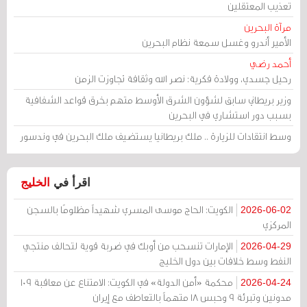
تعذيب المعتقلين
مرآة البحرين
الأمير أندرو وغسل سمعة نظام البحرين
أحمد رضي
رحيل جسدي، وولادة فكرية: نصر الله وثقافة تجاوزت الزمن
وزير بريطاني سابق لشؤون الشرق الأوسط متهم بخرق قواعد الشفافية
بسبب دور استشاري في البحرين
وسط انتقادات للزيارة .. ملك بريطانيا يستضيف ملك البحرين في وندسور
اقرأ في
الخليج
الكويت: الحاج موسى المسري شهيداً مظلومًا بالسجن
2026-06-02
المركزي
الإمارات تنسحب من أوبك في ضربة قوية لتحالف منتجي
2026-04-29
النفط وسط خلافات بين دول الخليج
محكمة «أمن الدولة» في الكويت: الامتناع عن معاقبة 109
2026-04-24
مدونين وتبرئة 9 وحبس 18 متهماً بالتعاطف مع إيران