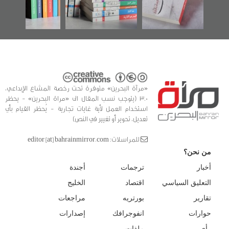
والتوثيق
«مرآة البحرين» متوفرة تحت رخصة المشاع الإبداعي،
3.0 (يتوجب نسب المقال الى «مراة البحرين» - يحظر
استخدام العمل لأية غايات تجارية - يُحظر القيام بأي
تعديل، تحوير أو تغيير في النص)
للمراسلات: editor [at] bahrainmirror.com
من نحن؟
أخبار
ترجمات
أجندة
التعليق السياسي
اقتصاد
الخليج
تقارير
بورتريه
مراجعات
حوارات
انفوجرافك
إصدارات
رأي
ملفات