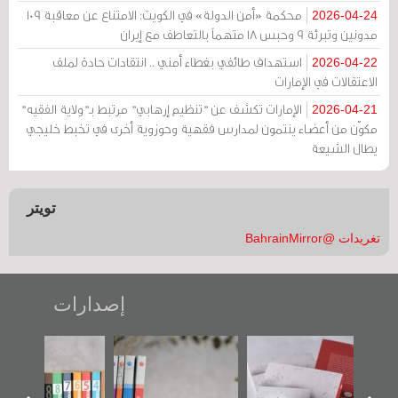
محكمة «أمن الدولة» في الكويت: الامتناع عن معاقبة 109
2026-04-24
مدونين وتبرئة 9 وحبس 18 متهماً بالتعاطف مع إيران
استهداف طائفي بغطاء أمني .. انتقادات حادة لملف
2026-04-22
الاعتقالات في الإمارات
الإمارات تكشف عن "تنظيم إرهابي" مرتبط بـ"ولاية الفقيه"
2026-04-21
مكوّن من أعضاء ينتمون لمدارس فقهية وحوزوية أخرى في تخبط خليجي
يطال الشيعة
تويتر
تغريدات @BahrainMirror
إصدارات
"حماة الباب الأخير":
تصنيف موضوعي
"مرآة البحرين"
الإصدار الأول عن
للوثائق البريطانية
تصدر حصاد
اعتصام الدراز
يقدمه «مركز أوال»
الساحات 2019