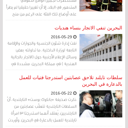
مستحضرات تجميل الواقع الحقوقي
المتدهور في البلاد، إلا أن تغييرا حقيقيا لم يطرأ
على أوضاع تلك الفئة على الرغم من منح
واشنطن حليفتها جائزة في هذا المجال.
البحرين تنفي الاتجار بنساء هنديات
2016-05-29
نفت إدارة شئون الجنسية والجوازات والإقامة
التابعة لوزارة الداخلية، ما تداولته بعض
وسائل الإعلام الأجنبية حول (الاتجار بالجالية
الهندية ) في مملكة البحرين، مشددة في
هذا الشأن على حرصها على مطابقة أنظمة
وإجراءات الدخول للبحرين مع الاتفاقيات
سلطات تايلند تلاحق عصابتين استدرجتا فتيات للعمل
الدولية..
بالدعارة في البحرين
2016-05-22
ذكرت صحيفة «بانكوك بوست» التايلندية، أنّ
السلطات التايلندية تتعقّب عصابتين من
التايلنديين، يُعتقد أنهما استدرجتا 13 امرأة
تايلندية للعمل بالدعارة في البحرين. وأوردت
الصحيفة في عددها يوم الجمعة الماضي20