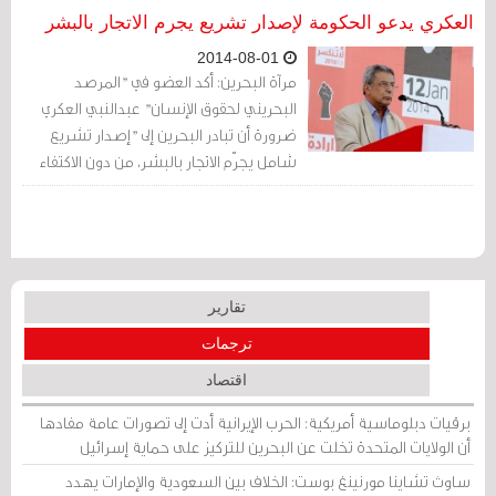
مايو2016، أنّ التحرُّك الذي ....
العكري يدعو الحكومة لإصدار تشريع يجرم الاتجار بالبشر
2014-08-01
مرآة البحرين: أكد العضو في "المرصد
البحريني لحقوق الإنسان" عبدالنبي العكري
ضرورة أن تبادر البحرين إلى "إصدار تشريع
شامل يجرّم الاتجار بالبشر، من دون الاكتفاء
بالتوقيع على اتفاقية الاتجار بالبشر، والذي
صادف يوم الأربعاء الماضي (30 يوليو/ تموز
2014)، اليوم العالمي الأوّل لمناهضته".
تقارير
ترجمات
اقتصاد
برقيات دبلوماسية أمريكية: الحرب الإيرانية أدت إلى تصورات عامة مفادها
أن الولايات المتحدة تخلت عن البحرين للتركيز على حماية إسرائيل
ساوث تشاينا مورنينغ بوست: الخلاف بين السعودية والإمارات يهدد