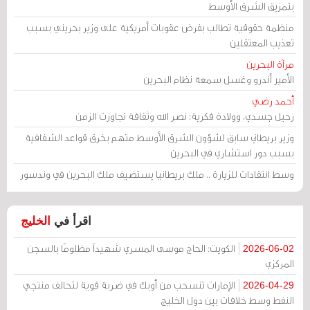
بتمزيق الشرق الأوسط
منظمة حقوقية تطالب بفرض عقوبات أمريكية على وزير بحريني بسبب
تعذيب المعتقلين
مرآة البحرين
الأمير أندرو وغسل سمعة نظام البحرين
أحمد رضي
رحيل جسدي، وولادة فكرية: نصر الله وثقافة تجاوزت الزمن
وزير بريطاني سابق لشؤون الشرق الأوسط متهم بخرق قواعد الشفافية
بسبب دور استشاري في البحرين
وسط انتقادات للزيارة .. ملك بريطانيا يستضيف ملك البحرين في وندسور
اقرأ في
الخليج
الكويت: الحاج موسى المسري شهيداً مظلومًا بالسجن
2026-06-02
المركزي
الإمارات تنسحب من أوبك في ضربة قوية لتحالف منتجي
2026-04-29
النفط وسط خلافات بين دول الخليج