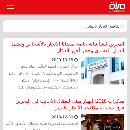
القائمة
الرئيسي
» اتفاقية الاتجار بالبشر
البحرين تُنشِأ نيابة خاصة بقضايا الاتجار بالأشخاص وتشمل
العمل القسري وحجز أجور العمّال
2020-10-18
مرآة البحرين: أصدر النائب العام علي
البوعينين اليوم الأحد 18 أكتوبر 2020، قرار رقم
(34) لسنة ٢٠٢٠ بإنشاء نيابة الاتجار
بالأشخاص لتختص «بالتحقيق في تلك
النوعية من الجرائم المنصوص عليها في
القانون رقم (١) لسنة ٢٠٠٨ بشأن مكافحة
مذكرات 2018: انهيار مبنى للعمّال الأجانب في البحرين
الاتجار بالأشخاص، وكذلك المرتبطة بها في أي
فوق دعايات مكافحة الاتجار بالبشر
قانون آخر مثل العمل القسري وحجز الأجور».
2018-12-30
استخدمت البحرين ملف العمالة الأجنبية كأحد