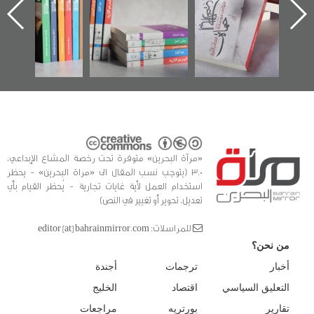
ه
وأحداث ساحة
في سلسلة من 5
الفداء لمركز أوال
كتب
للدراسات والتوثيق
«مرآة البحرين» متوفرة تحت رخصة المشاع الإبداعي،
3.0 (يتوجب نسب المقال الى «مراة البحرين» - يحظر
استخدام العمل لأية غايات تجارية - يُحظر القيام بأي
تعديل، تحوير أو تغيير في النص)
للمراسلات: editor [at] bahrainmirror.com
من نحن؟
أخبار
ترجمات
أجندة
التعليق السياسي
اقتصاد
الخليج
تقارير
بورتريه
مراجعات