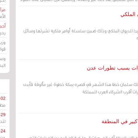
مرآة
 الملكي
الأ
أحم
دا للديوان الملكي وذلك ضمن سلسلة أوامر ملكية نشرتها وسائل
رحي
ة
وزي
قوا
وسط
الب
ارات بسبب تطورات عدن
لك سلمان خطا هذا الشهر في قصره بمكة خطوة غير مألوفة فأبدى
رات أقرب الشركاء العرب للمملكة
-02
مظل
-29
لتح
 كبير في المنطقة
-24
 الإسلامية" أكبر الجمعيات المعارضة في البحرين الإعدامات التي