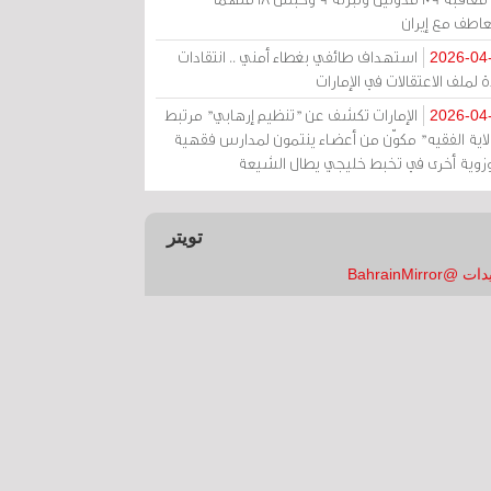
عاطف مع إيران
استهداف طائفي بغطاء أمني .. انتقادات
2026-04
 لملف الاعتقالات في الإمارات
الإمارات تكشف عن "تنظيم إرهابي" مرتبط
2026-04
ولاية الفقيه" مكوّن من أعضاء ينتمون لمدارس فقهية
زوية أخرى في تخبط خليجي يطال الشيعة
تويتر
 @BahrainMirror