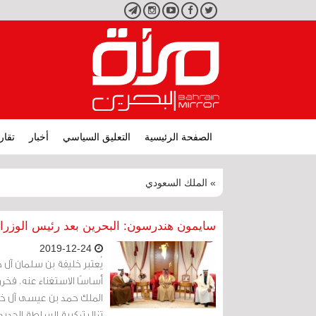
تويتر
فيسبوك
يوتيوب
انستجرام
تليجرام
الصفحة الرئيسية
التعليق السياسي
أخبار
تقار
» الملك السعودي
سايمون هندرسون: البحرين بعد رئيس الوزرا
2019-12-24
يُعتبر خليفة بن سلمان آل
أساسًا الاستغناء عنه. فخر
الملك حمد بن عيسى آل خليف
تزال تركيبة السلطة الجديد