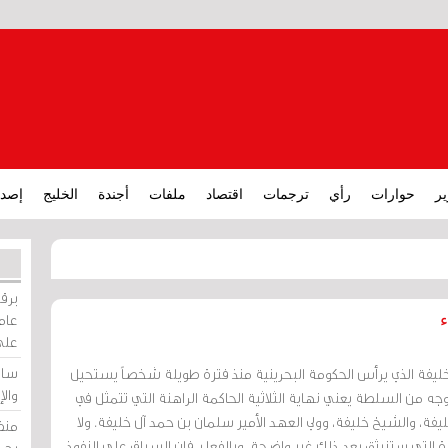
ير
حوارات
رأي
ترجمات
اقتصاد
ملفات
أجندة
الخليج
إصدا
برقي
عامة
ء
على
ساو
 خليفة الذي يرأس الحكومة البحرينية منذ فترة طويلة شخصاً يستحيل
وال
وجه من السلطة يعني نهاية الثلاثية الحاكمة الراهنة التي تتمثل في
ة، والشيخ خليفة، وولي العهد الأمير سلمان بن حمد آل خليفة. ولا
منظ
ة التي ستنبثق بعد ذلك غير واضحة. وبالفعل، فإن السباق على النفوذ
بحر