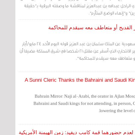
لراحل عبدالله بن عبدالعزيز لمناقشة ما وصفته البرقية بـ"حقيقة
ن" و"إنهاء الوضع المتأزم".
ر القديح أو متعاطف معه سيقدم للمحاكمة
رويترز: نقلت وكالة الأنباء السعودية عن الملك سلمان بن عبد العزيز قوله اليوم الأحد 24 مايو/أيار
2015 إن الجميع فجع بالتفجير الانتحاري الذي أسفر عن مقتل 21 شخصا في شرق المملكة مضيفا أن
و متعاطف معه سيقدم للمحاكمة".
A Sunni Cleric Thanks the Bahraini and Saudi K
Bahrain Mirror: Naji al-Arabi, the orator in Ajlan Mos
Bahraini and Saudi kings for not attending, in person
lowering the level o
لعدم حضورهما قمة كامب ديفيد: زمن الهيمنة الأمريكية