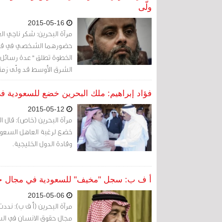
ولّى
2015-05-16
مرآة البحرين: شكر ناجي ال
حضورهما الشخصي في قمة ك
الخطوة تطلق "عدة رسائل ل
الشرق الأوسط قد ولّى زمنه
في صالحها، وأن موازين الق
الدول".
فؤاد إبراهيم: ملك البحرين خضع للسعودية في
2015-05-12
مرآة البحرين (خاص): قال ا
خضع لرغبة العاهل السعودي
وقادة الدول الخليجية.
أ ف ب: سجل "مخيف" للسعودية في مجال ح
2015-05-06
مجال حقوق الانسان في الس