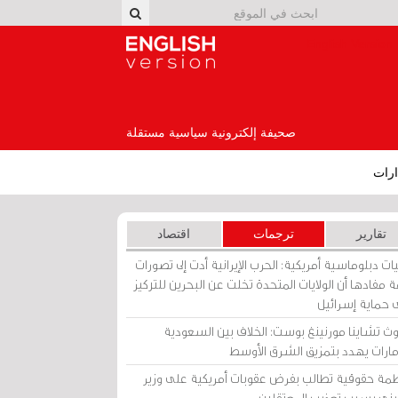
English Version
صحيفة إلكترونية سياسية مستقلة
رات
تقارير
ترجمات
اقتصاد
ات دبلوماسية أمريكية: الحرب الإيرانية أدت إلى تصورات
 مفادها أن الولايات المتحدة تخلت عن البحرين للتركيز
 حماية إسرائيل
ث تشاينا مورنينغ بوست: الخلاف بين السعودية
إمارات يهدد بتمزيق الشرق الأوسط
مة حقوقية تطالب بفرض عقوبات أمريكية على وزير
يني بسبب تعذيب المعتقلين