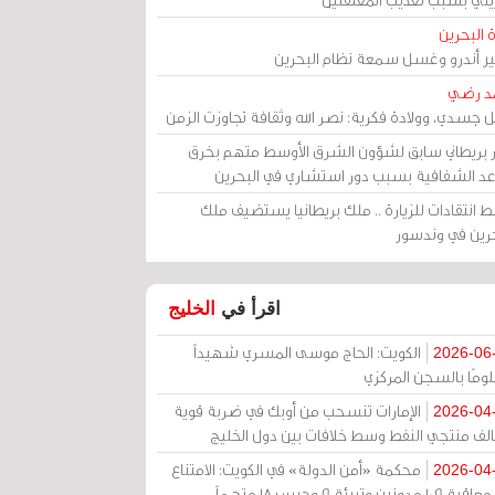
 البحرين
مير أندرو وغسل سمعة نظام البحرين
د رضي
ل جسدي، وولادة فكرية: نصر الله وثقافة تجاوزت الزمن
ر بريطاني سابق لشؤون الشرق الأوسط متهم بخرق
عد الشفافية بسبب دور استشاري في البحرين
 انتقادات للزيارة .. ملك بريطانيا يستضيف ملك
حرين في وندسور
اقرأ في
الخليج
الكويت: الحاج موسى المسري شهيداً
2026-06
ومًا بالسجن المركزي
الإمارات تنسحب من أوبك في ضربة قوية
2026-04
الف منتجي النفط وسط خلافات بين دول الخليج
محكمة «أمن الدولة» في الكويت: الامتناع
2026-04
عن معاقبة 109 مدونين وتبرئة 9 وحبس 18 متهماً