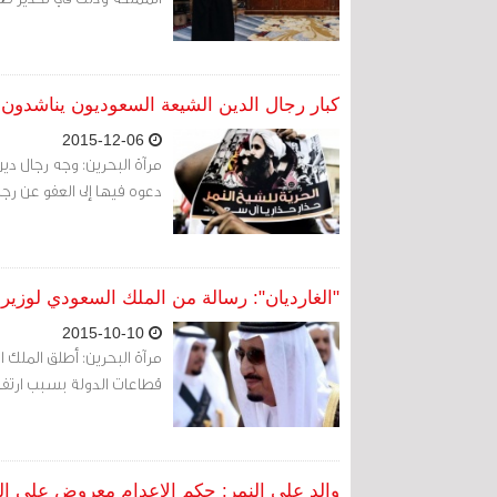
كبار رجال الدين الشيعة السعوديون يناشدون 
2015-12-06
مرآة البحرين: وجه رجال د
دعوه فيها إلى العفو عن رجل
"الغارديان": رسالة من الملك السعودي لوزير
2015-10-10
مرآة البحرين: أطلق المل
قطاعات الدولة بسبب ارتفاع العجز في الميزانية
والد علي النمر: حكم الإعدام معروض على ال