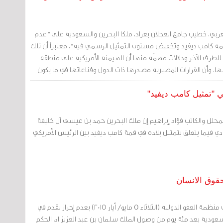
عربي، خطيب جامع العجلان بعراد، ملكا البحرين والسعودية على "عدم
امب ديفيد وتخفيض مستوى التمثيل الرسمي فيه"، معتبراً أن تلك
لطرف الآخر ودلالات مهمّة منها أن الهيمنة الأمريكية على منطقة
ا، وأن القرارات المصيرية مصدرها ذات الدول وقناعاتها في ما يكون
وى في المنطقة لا بد أن تقرأ قراءة صحيحة من قبل أمريكا وغيرها من
 "تمثيل كامب ديفيد"
لمحلل والكاتب فؤاد إبراهيم إن ملك البحرين حمد بن عيسى آل خليفة
 فيما يتعلق بتمثيل بلاده في قمة كامب ديفيد بين الرئيس الأمريكي
قوق الانسان
مرآة البحرين (أ ف ب): نددت منظمة العفو الدولية (الثلاثاء 5 مايو/ أيار 2015) بعدم إحراز تقدم في
عودية بعد مئة يوم من وصول الملك سلمان بن عبد العزيز الى الحكم