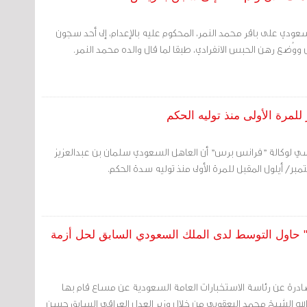
ودي على باقر محمد النمر، المحكوم عليه بالإعدام، إلى أحد سجون
وُضع رهن الحبس الانفرادي، طبقا لما قال والده محمد النمر.
مرة الأولى منذ توليه الحكم
سي لوكالة "فرانس برس" أن العاهل السعودي سلمان بن عبدالعزيز
 أيلول المقبل للمرة الأولى منذ توليه سدة الحكم.
ي" حاول التوسط لدى الملك السعودي السابق لحل أزمة
صادرة عن رئاسة الاستخبارات العامة السعودية عن مساع قام بها
 الله الشيخ محمد اليعقوبي من خلال وزير العدل العراقي السابق حسن