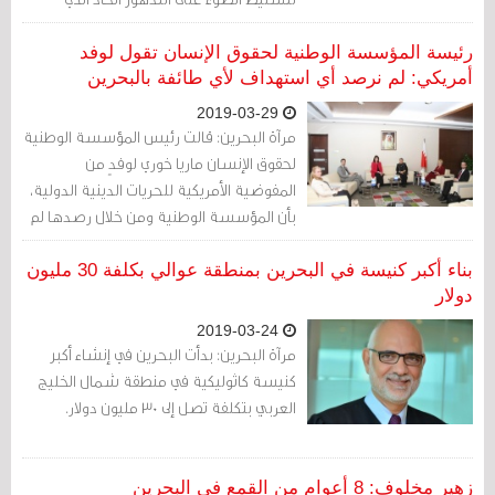
شهدته مملكة البحرين في الحريات الدينية،
والانتهاكات التي يتعرض لها البحرينيون
رئيسة المؤسسة الوطنية لحقوق الإنسان تقول لوفد
بصورة خاصة.
أمريكي: لم نرصد أي استهداف لأي طائفة بالبحرين
2019-03-29
مرآة البحرين: قالت رئيس المؤسسة الوطنية
لحقوق الإنسان ماريا خوري لوفدٍ من
المفوضية الأمريكية للحريات الدينية الدولية،
بأن المؤسسة الوطنية ومن خلال رصدها لم
تلاحظ وجود أي نوع من أنواع الاستهداف
لطائفة أو مجتمع ديني معين على أساس
بناء أكبر كنيسة في البحرين بمنطقة عوالي بكلفة 30 مليون
الدين أو المعتقد.
دولار
2019-03-24
مرآة البحرين: بدأت البحرين في إنشاء أكبر
كنيسة كاثوليكية في منطقة شمال الخليج
العربي بتكلفة تصل إلى 30 مليون دولار.
زهير مخلوف: 8 أعوام من القمع في البحرين