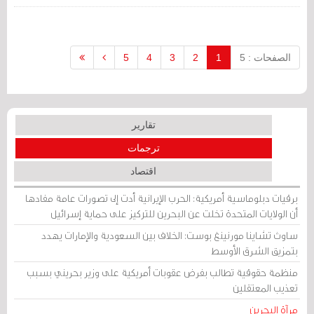
الصفحات : 5
1
2
3
4
5
تقارير
ترجمات
اقتصاد
برقيات دبلوماسية أمريكية: الحرب الإيرانية أدت إلى تصورات عامة مفادها
أن الولايات المتحدة تخلت عن البحرين للتركيز على حماية إسرائيل
ساوث تشاينا مورنينغ بوست: الخلاف بين السعودية والإمارات يهدد
بتمزيق الشرق الأوسط
منظمة حقوقية تطالب بفرض عقوبات أمريكية على وزير بحريني بسبب
تعذيب المعتقلين
مرآة البحرين