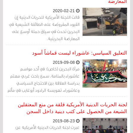
المعارضة
2020-02-21
قالت اللجنة الأمريكية للحريات الدينية إن
القيود المفروضة على الطائفة الشيعية في
البحرين تحدث في سياق حملة أوسع على
المعارضة البحرينية.
التعليق السياسي: عاشوراء ليست قماشاً أسود
2019-09-08
مرآة البحرين (خاص): في أحد مواسم
عاشوراء بالمنامة، سمع باحث غربي مهتم
بدراسة العلاقة بين الاحتجاج السياسي
وعاشوراء، تهويسة الرادود أبوغايب في مأتم
القصاب: "إننا للموت عشاق الحسين"، راح
يسأل باستفاضة عن معنى هذا الشعار،
لجنة الحريات الدينية الأمريكية قلقة من منع المعتقلين
ويبدو أنه وجد فيه مفتاحًا لفهم هذا التعلق
الشيعة من الحصول على كتب دينية داخل السجن
الاستثنائي للشيعة بالحسين وتحويله إلى
2019-08-23
حالة نضالية عابرة للزمان.
عبرت لجنة الحريات الدينية الأمريكية عن