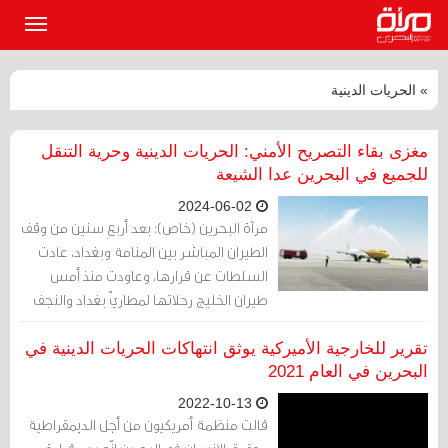
القائمة
الرئيسي
» الحريات الدينية
مغزى بقاء التصريح الأمني: الحريات الدينية وحرية التنقل
للجميع في البحرين عدا الشيعة
2024-06-02
مرآة البحرين (خاص): بعد أربعِ سنين من وقف
الطيران المباشر بين المنامة وبغداد، عادت
السلطات عن قرارها، وعاودت منذ أمس
طيران الخليج رحلاتها لمطاريّ بغداد والنجف
الأشرف، لكن البحرينيين اكتشفوا بعد فتح
الخط الجوّي بين البلدين أن حكومتهم ما تزال
تقرير للخارجية الأميركية يوثق انتهاكات الحريات الدينية في
تفرض الموافقة الأمنية شرطا للسفر إلى
البحرين في العام 2021
العراق.
2022-10-13
قالت منظمة أمريكيون من أجل الديمقراطية