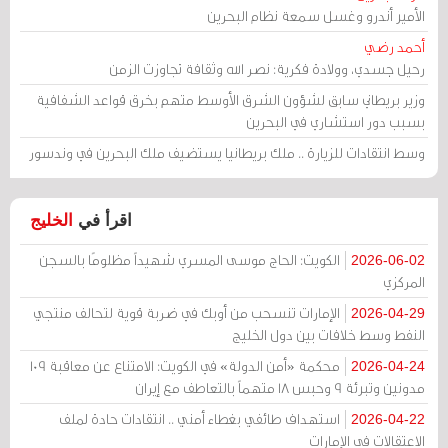
الأمير أندرو وغسل سمعة نظام البحرين
أحمد رضي
رحيل جسدي، وولادة فكرية: نصر الله وثقافة تجاوزت الزمن
وزير بريطاني سابق لشؤون الشرق الأوسط متهم بخرق قواعد الشفافية
بسبب دور استشاري في البحرين
وسط انتقادات للزيارة .. ملك بريطانيا يستضيف ملك البحرين في وندسور
اقرأ في
الخليج
الكويت: الحاج موسى المسري شهيداً مظلومًا بالسجن
2026-06-02
المركزي
الإمارات تنسحب من أوبك في ضربة قوية لتحالف منتجي
2026-04-29
النفط وسط خلافات بين دول الخليج
محكمة «أمن الدولة» في الكويت: الامتناع عن معاقبة 109
2026-04-24
مدونين وتبرئة 9 وحبس 18 متهماً بالتعاطف مع إيران
استهداف طائفي بغطاء أمني .. انتقادات حادة لملف
2026-04-22
الاعتقالات في الإمارات