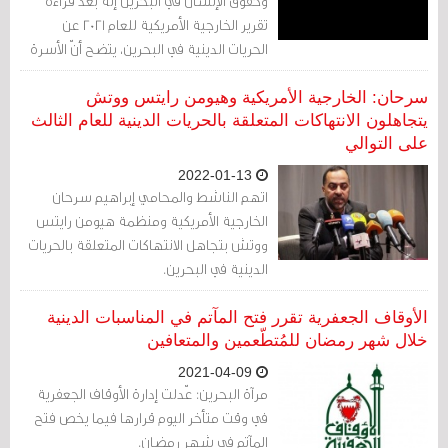
وحقوق الإنسان في البحرين إنّه بعد قراءة
تقرير الخارجية الأمريكية للعام 2021 عن
الحريات الدينية في البحرين، يتضح أنّ الأسرة
الحاكمة تستخدم التمييز الديني كأداة
للحفاظ على سلطتها وتمارس التّبييض في
سرحان: الخارجية الأمريكية وهيومن رايتس ووتش
التعايش بين الأديان للتعتيم على انتهاكاتها
يتجاهلون الانتهاكات المتعلقة بالحريات الدينية للعام الثالث
على التوالي
لحقوق الإنسان.
2022-01-13
اتهم الناشط والمحامي إبراهيم سرحان
الخارجية الأمريكية ومنظمة هيومن رايتس
ووتش بتجاهل الانتهاكات المتعلقة بالحريات
الدينية في البحرين.
الأوقاف الجعفرية تقرر فتح المآتم في المناسبات الدينية
خلال شهر رمضان للمُتطّعمين والمتعافين
2021-04-09
مرآة البحرين: عّدلت إدارة الأوقاف الجعفرية
في وقت متأخر اليوم قرارها فيما يخص فتح
المآتم في شهر رمضان.