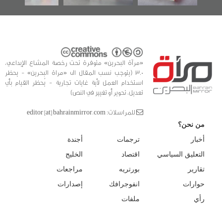
«مرآة البحرين» متوفرة تحت رخصة المشاع الإبداعي،
3.0 (يتوجب نسب المقال الى «مراة البحرين» - يحظر
استخدام العمل لأية غايات تجارية - يُحظر القيام بأي
تعديل، تحوير أو تغيير في النص)
للمراسلات: editor [at] bahrainmirror.com
من نحن؟
أخبار
ترجمات
أجندة
التعليق السياسي
اقتصاد
الخليج
تقارير
بورتريه
مراجعات
حوارات
انفوجرافك
إصدارات
رأي
ملفات