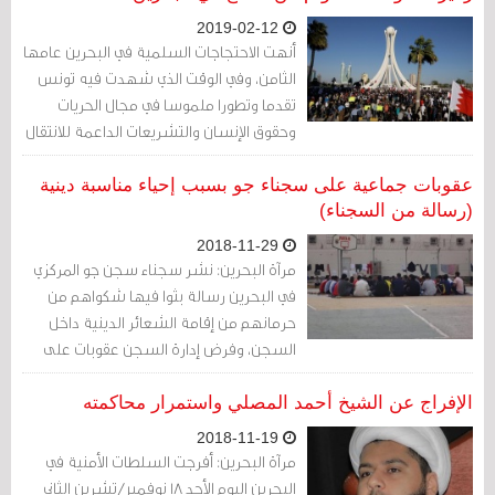
2019-02-12
أنهت الاحتجاجات السلمية في البحرين عامها
الثامن، وفي الوقت الذي شهدت فيه تونس
تقدما وتطورا ملموسا في مجال الحريات
وحقوق الإنسان والتشريعات الداعمة للانتقال
الديمقراطي الآمن فقد شهدت عدة دول
عربية مآلات قاسية بعد موجة الربيع العربي
عقوبات جماعية على سجناء جو بسبب إحياء مناسبة دينية
في 2011، ومنها البحرين...
(رسالة من السجناء)
2018-11-29
مرآة البحرين: نشر سجناء سجن جو المركزي
في البحرين رسالة بثوا فيها شكواهم من
حرمانهم من إقامة الشعائر الدينية داخل
السجن، وفرض إدارة السجن عقوبات على
من يخالف الأوامر بعدم إقامة هذه الشعائر.
الإفراج عن الشيخ أحمد المصلي واستمرار محاكمته
2018-11-19
مرآة البحرين: أفرجت السلطات الأمنية في
البحرين اليوم الأحد 18 نوفمبر/تشرين الثاني