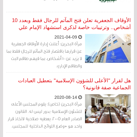
الأوقاف الجعفرية تعلن فتح المآتم للرجال فقط وبعدد 10
أشخاص.. وترتيبات خاصة لذكرى استشهاد الإمام علي
2021-04-09
مرآة البحرين: أعلنت إدارة الأوقاف الجعفرية
عن قرارها باقتصار فتح المآتم للرجال فقط بما
لا يزيد عن 10 أشخاص، بما فيهم طاقم البث
والطاقم الإداري.
هل لقرار "الأعلى للشؤون الإسلامية" بتعطيل العبادات
الجماعية صفة قانونية؟
2020-08-14
مرآة البحرين (خاص): يقوم المجلس الأعلى
للشئون الإسلامية بدور ليس له. القانون
الصادر العام 2005، يعطيه صلاحية لاتخاذ قرار
واحد هو «وضع اللوائح الداخلية للمجلس،
وتحديد مكافآت المساهمين في أنشطته،