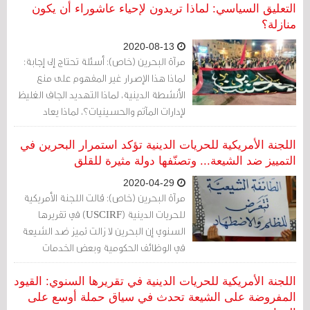
من غير أعضائه، ويصدر بذلك قرار من رئيس
التعليق السياسي: لماذا تريدون لإحياء عاشوراء أن يكون
المجلس».
منازلة؟
2020-08-13
مرآة البحرين (خاص): أسئلة تحتاج إلى إجابة:
لماذا هذا الإصرار غير المفهوم على منع
الأنشطة الدينية، لماذا التهديد الجاف الغليظ
لإدارات المآتم والحسينيات؟، لماذا يعاد
استخدام الإعلام من جديد للتحريض وتبخيس
الكرامة الدينية للناس؟، لماذا تريدون جرّ
اللجنة الأمريكية للحريات الدينية تؤكد استمرار البحرين في
الشعب للصدام؟
التمييز ضد الشيعة... وتصنّفها دولة مثيرة للقلق
2020-04-29
مرآة البحرين (خاص): قالت اللجنة الأمريكية
للحريات الدينية (USCIRF) في تقريرها
السنوي إن البحرين لا زالت تميز ضد الشيعة
في الوظائف الحكومية وبعض الخدمات
العامة.
اللجنة الأمريكية للحريات الدينية في تقريرها السنوي: القيود
المفروضة على الشيعة تحدث في سياق حملة أوسع على