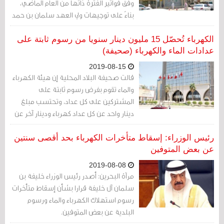
وفق فواتير الفترة ذاتها من العام الماضي،
بناءً على توجيهات ولي العهد سلمان بن حمد
آل خليفة
الكهرباء تُحصّل 15 مليون دينار سنويا من رسوم ثابتة على
عدادات الماء والكهرباء (صحيفة)
2019-08-15
قالت صحيفة البلاد المحلية إن هيئة الكهرباء
والماء تقوم بفرض رسوم ثابتة على
المشتركين على كل عداد، وتحتسب مبلغ
دينار واحد عن كل عداد كهرباء ودينار آخر عن
عداد المياه، فيما يتم احتساب ذلك في
الفاتورة الشهرية
رئيس الوزراء: إسقاط متأخرات الكهرباء بحد أقصى سنتين
عن بعض المتوفين
2019-08-08
مرآة البحرين: أصدر رئيس الوزراء خليفة بن
سلمان آل خليفة قرارا بشأن إسقاط متأخرات
رسوم استهلاك الكهرباء والماء ورسوم
البلدية عن بعض المتوفين.