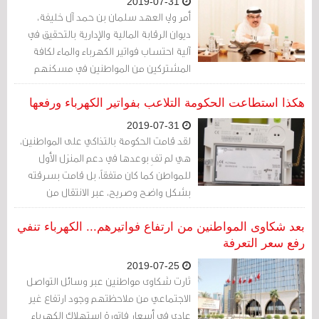
2019-07-31
أمر ولي العهد سلمان بن حمد آل خليفة،
ديوان الرقابة المالية والإدارية بالتحقيق في
آلية احتساب فواتير الكهرباء والماء لكافة
المشتركين من المواطنين في مسكنهم
الأول (حساب واحد) والأفراد والمؤسسات،
وذلك للتأكد من عدم وجود خلل بما في ذلك
هكذا استطاعت الحكومة التلاعب بفواتير الكهرباء ورفعها
النواحي الفنية والتقنية والإجرائية
2019-07-31
لقد قامت الحكومة بالتذاكي على المواطنين،
هي لم تفِ بوعدها في دعم المنزل الأول
للمواطن كما كان متفقاً، بل قامت بسرقته
بشكل واضح وصريح، عبر الانتقال من
احتساب الفاتورة بشكل شهري إلى احتسابها
بشكل يومي، وهو ما أدى لارتفاع فواتير
بعد شكاوى المواطنين من ارتفاع فواتيرهم... الكهرباء تنفي
الكهرباء في المحصلة
رفع سعر التعرفة
2019-07-25
ثارت شكاوى مواطنين عبر وسائل التواصل
الاجتماعي من ملاحظتهم وجود ارتفاع غير
عادي في أسعار فاتورة استهلاك الكهرباء