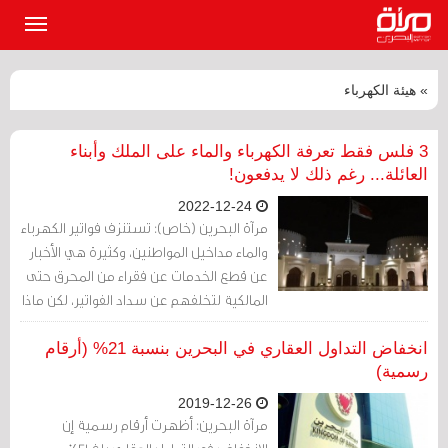
القائمة
الرئيسي
» هيئة الكهرباء
3 فلس فقط تعرفة الكهرباء والماء على الملك وأبناء
العائلة... رغم ذلك لا يدفعون!
2022-12-24
مرآة البحرين (خاص): تستنزف فواتير الكهرباء
والماء مداخيل المواطنين، وكثيرة هي الأخبار
عن قطع الخدمات عن فقراء من المحرق حتى
المالكية لتخلفهم عن سداد الفواتير، لكن ماذا
عن كبار العائلة القابضة، بأي تعرفة يُحاسبون
وهل تُقطع عنهم الخدمات؟
انخفاض التداول العقاري في البحرين بنسبة 21% (أرقام
رسمية)
2019-12-26
مرآة البحرين: أظهرت أرقام رسمية إن