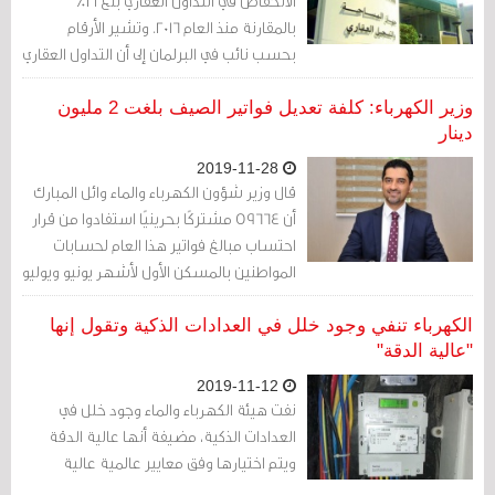
الانخفاض في التداول العقاري بلغ 21٪
بالمقارنة منذ العام 2016. وتشير الأرقام
بحسب نائب في البرلمان إلى أن التداول العقاري
انخفض بمقدار 115 مليون دينار.
وزير الكهرباء: كلفة تعديل فواتير الصيف بلغت 2 مليون
دينار
2019-11-28
قال وزير شؤون الكهرباء والماء وائل المبارك
أن 59664 مشتركًا بحرينيًا استفادوا من قرار
احتساب مبالغ فواتير هذا العام لحسابات
المواطنين بالمسكن الأول لأشهر يونيو ويوليو
وأغسطس، وكان استهلاكهم العام الحالي أكثر
من العام الماضي، وقد بلغت كلفة التعديل
الكهرباء تنفي وجود خلل في العدادات الذكية وتقول إنها
على فواتيرهم ما يقارب 2 مليون دينار
"عالية الدقة"
بحريني، وشملت التعديلات جميع المشتركين
2019-11-12
من تقدم منهم بشكوى ومن لم يتقدم
نفت هيئة الكهرباء والماء وجود خلل في
العدادات الذكية، مضيفة أنها عالية الدقة
ويتم اختيارها وفق معايير عالمية عالية