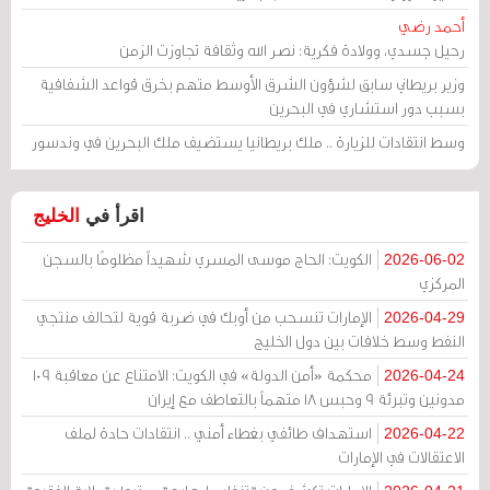
أحمد رضي
رحيل جسدي، وولادة فكرية: نصر الله وثقافة تجاوزت الزمن
وزير بريطاني سابق لشؤون الشرق الأوسط متهم بخرق قواعد الشفافية
بسبب دور استشاري في البحرين
وسط انتقادات للزيارة .. ملك بريطانيا يستضيف ملك البحرين في وندسور
اقرأ في
الخليج
الكويت: الحاج موسى المسري شهيداً مظلومًا بالسجن
2026-06-02
المركزي
الإمارات تنسحب من أوبك في ضربة قوية لتحالف منتجي
2026-04-29
النفط وسط خلافات بين دول الخليج
محكمة «أمن الدولة» في الكويت: الامتناع عن معاقبة 109
2026-04-24
مدونين وتبرئة 9 وحبس 18 متهماً بالتعاطف مع إيران
استهداف طائفي بغطاء أمني .. انتقادات حادة لملف
2026-04-22
الاعتقالات في الإمارات