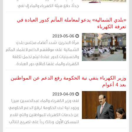
جدلًا، دفع هيئة الكهرباء والماء إلى نفي
شكوك رفعها أسعار التعرفة دون إعلان
مسبق
«بلدي الشمالية» يدعو لمعاملة المآتم كدور العبادة في
تعرفة الكهرباء
2019-05-06
مرآة البحرين: شدد أعضاء مجلس بلدي
الشمالية على موقفهم الداعم لاعتماد المآتم
والحسينيات كدور عبادة ليتم تحمل تكلفة
الكهرباء والماء عنها كباقي دور العبادة.
وزير الكهرباء ينفي نية الحكومة رفع الدعم عن المواطنين
بعد 4 أعوام
2019-04-09
نفى وزير الكهرباء والماء عبدالحسين ميرزا
وجود نية لدى الحكومة لرفع الدعم الحكومي
عن خدمات الكهرباء للمواطنين والتي تقدم
للمسكن الأول، وذلك رداً على تصريح للنائب
أحمد السلوم