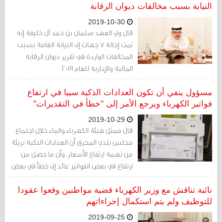
النيابة بسبب مخالفات ديوان الرقابة
2019-10-30
قال ولي العهد سلمان بن حمد آل خليفة إنه
تمت إحالة 7 جهات إلى النيابة العامة بسبب
المخالفات الواردة في تقرير ديوان الرقابة
المالية والإدارية للعام 2019
مسؤول ينفي أن تكون العدادات الذكية سببا في ارتفاع
فواتير الكهرباء ويرجع الأمر إلى "خطأ في التقديرات"
2019-10-29
قال ممثل هيئة الكهرباء والماء خلال اجتماع
مجلس بلدي المحرق أن العدادات الذكية بريئة
من تهمة ارتفاع الأسعار، وأن ما حصل من
ارتفاع في بعض الفواتير عائد إلى خطأ في بعض
التقديرات وحساب الفواتير
نائبة تناقش مع وزير الكهرباء قضية مواطنين وقعوا عقودا
للتوظيف ولم يتم استكمال إجراءاتهم
2019-09-25