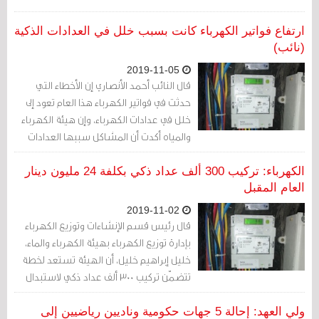
ارتفاع فواتير الكهرباء كانت بسبب خلل في العدادات الذكية
(نائب)
2019-11-05
قال النائب أحمد الأنصاري إن الأخطاء التي
حدثت في فواتير الكهرباء هذا العام تعود إلى
خلل في عدادات الكهرباء، وإن هيئة الكهرباء
والمياه أكدت أن المشاكل سببها العدادات
الذكية التي تم تركيبها في الفترة الأخيرة
الكهرباء: تركيب 300 ألف عداد ذكي بكلفة 24 مليون دينار
العام المقبل
2019-11-02
قال رئيس قسم الإنشاءات وتوزيع الكهرباء
بإدارة توزيع الكهرباء بهيئة الكهرباء والماء،
خليل إبراهيم خليل، أن الهيئة تستعد لخطة
تتضمّن تركيب 300 ألف عداد ذكي لاستبدال
العدادات القديمة
ولي العهد: إحالة 5 جهات حكومية وناديين رياضيين إلى