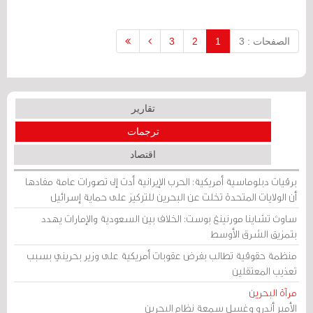
الصفحات : 3
1
2
3
تقارير
ترجمات
اقتصاد
برقيات دبلوماسية أمريكية: الحرب الإيرانية أدت إلى تصورات عامة مفادها
أن الولايات المتحدة تخلت عن البحرين للتركيز على حماية إسرائيل
ساوث تشاينا مورنينغ بوست: الخلاف بين السعودية والإمارات يهدد
بتمزيق الشرق الأوسط
منظمة حقوقية تطالب بفرض عقوبات أمريكية على وزير بحريني بسبب
تعذيب المعتقلين
مرآة البحرين
الأمير أندرو وغسل سمعة نظام البحرين