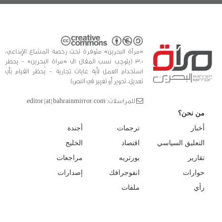
«مرآة البحرين» متوفرة تحت رخصة المشاع الإبداعي،
3.0 (يتوجب نسب المقال الى «مراة البحرين» - يحظر
استخدام العمل لأية غايات تجارية - يُحظر القيام بأي
تعديل، تحوير أو تغيير في النص)
للمراسلات: editor [at] bahrainmirror.com
من نحن؟
أخبار
ترجمات
أجندة
التعليق السياسي
اقتصاد
الخليج
تقارير
بورتريه
مراجعات
حوارات
انفوجرافك
إصدارات
رأي
ملفات