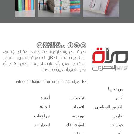
«مرآة البحرين» متوفرة تحت رخصة المشاع الإبداعي،
3.0 (يتوجب نسب المقال الى «مراة البحرين» - يحظر
استخدام العمل لأية غايات تجارية - يُحظر القيام بأي
تعديل، تحوير أو تغيير في النص)
للمراسلات: editor [at] bahrainmirror.com
من نحن؟
أخبار
ترجمات
أجندة
التعليق السياسي
اقتصاد
الخليج
تقارير
بورتريه
مراجعات
حوارات
انفوجرافك
إصدارات
رأي
ملفات