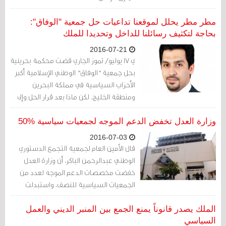
مطر مطر يحلل لموقعنا تداعيات حل جمعية "الوفاق":
بحاجة لتكثيف رسائلنا للداخل وتحديدا للملك
2016-07-21
ي 17 يوليو/ تموز الجاري قضت محكمة بحرينية
بحل جمعية "الوفاق" الوطني الإسلامية أكبر
الأحزاب السياسية في مملكة البحرين
ومنطقة الخليج. لكن ماذا بعد قرار الحل وإلى
أين تتجه بوصلة الجمعية؟ يقول مطر مطر،
الأكاديمي والبرلماني السابق "سيرجع الوضع
وزارة العدل تخفض الدعم الموجه لجمعيات سياسية %50
لما كان عليه قبل ظهور الجمعيات السياسية
2016-07-03
حيث سيحل الأفراد محل المؤسسات
قال الأمين العام لجمعية التجمع الدستوري
وسيتعزّز العمل السري".
الوطني عبدالرحمن الباكر، أن وزارة العدل
خفضت مخصصات الدعم الموجه لعدد من
الجمعيات السياسية للنصف، واستبدلت
المعايير المعتمدة لتحديد حجم الدعم.
الملك يصدر قانوناً يمنع الجمع بين المنبر الديني والعمل
السياسي