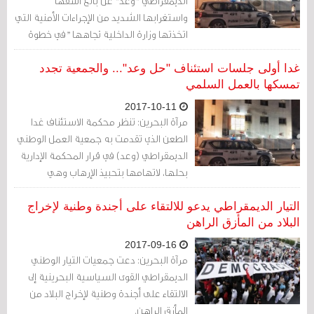
الديمقراطي "وعد" عن بالغ أسفها
واستغرابها الشديد من الإجراءات الأمنية التي
اتخذتها وزارة الداخلية تجاهها "في خطوة
غريبة وبعيدة عن السياق السياسي العام".
غدا أولى جلسات استئناف "حل وعد"... والجمعية تجدد
تمسكها بالعمل السلمي
2017-10-11
مرآة البحرين: تنظر محكمة الاستئناف غدا
الطعن الذي تقدمت به جمعية العمل الوطني
الديمقراطي (وعد) في قرار المحكمة الإدارية
بحلها، لاتهامها بتحبيذ الإرهاب وهي
اتهامات نفتها الجمعية.
التيار الديمقراطي يدعو للالتقاء على أجندة وطنية لإخراج
البلاد من المأزق الراهن
2017-09-16
مرآة البحرين: دعت جمعيات التيار الوطني
الديمقراطي القوى السياسية البحرينية إلى
الالتقاء على أجندة وطنية لإخراج البلاد من
المأزق الراهن.