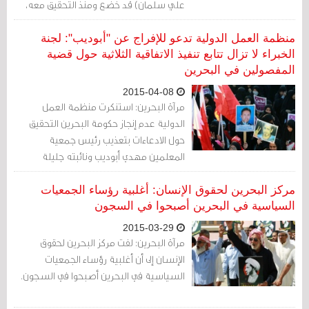
علي سلمان) قد خضع ومنذ التحقيق معه،
وحتى محاكمته إلى قانون الإجراءات الجنائية،
الذي كفل له شأنه شأن غيره من المتهمين
منظمة العمل الدولية تدعو للإفراج عن "أبوديب": لجنة
كافة الضمانات القانونية للوصول به إلى
الخبراء لا تزال تتابع تنفيذ الاتفاقية الثلاثية حول قضية
المفصولين في البحرين
محاكمة عادلة -وفقا لادعائها-.
2015-04-08
مرآة البحرين: استنكرت منظمة العمل
الدولية عدم إنجاز حكومة البحرين التحقيق
حول الادعاءات بتعذيب رئيس جمعية
المعلمين مهدي أبوديب ونائبته جليلة
السلمان، داعية إلى الإفراج عن أبوديب وتعديل
القوانين البحرينية لتضمن حرية تكوين
مركز البحرين لحقوق الإنسان: أغلبية رؤساء الجمعيات
الجمعيات.
السياسية في البحرين أصبحوا في السجون
2015-03-29
مرآة البحرين: لفت مركز البحرين لحقوق
الإنسان إلى أن أغلبية رؤساء الجمعيات
السياسية في البحرين أصبحوا في السجون.