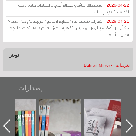
استهداف طائفي بغطاء أمني .. انتقادات حادة لملف
2026-04-22
الاعتقالات في الإمارات
الإمارات تكشف عن "تنظيم إرهابي" مرتبط بـ"ولاية الفقيه"
2026-04-21
مكوّن من أعضاء ينتمون لمدارس فقهية وحوزوية أخرى في تخبط خليجي
يطال الشيعة
تويتر
تغريدات @BahrainMirror
إصدارات
تصنيف موضوعي
"مرآة البحرين"
«وطن عكر» رواية
للوثائق البريطانية
تصدر حصاد
جديدة لمعتقل
يقدمه «مركز أوال»
الساحات 2019
عسكري تصدر عن
في سلسلة من 5
«مرآة البحرين»
كتب