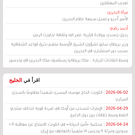
تعذيب المعتقلين
مرآة البحرين
الأمير أندرو وغسل سمعة نظام البحرين
أحمد رضي
رحيل جسدي، وولادة فكرية: نصر الله وثقافة تجاوزت الزمن
وزير بريطاني سابق لشؤون الشرق الأوسط متهم بخرق قواعد الشفافية
بسبب دور استشاري في البحرين
وسط انتقادات للزيارة .. ملك بريطانيا يستضيف ملك البحرين في وندسور
اقرأ في
الخليج
الكويت: الحاج موسى المسري شهيداً مظلومًا بالسجن
2026-06-02
المركزي
الإمارات تنسحب من أوبك في ضربة قوية لتحالف منتجي
2026-04-29
النفط وسط خلافات بين دول الخليج
محكمة «أمن الدولة» في الكويت: الامتناع عن معاقبة 109
2026-04-24
مدونين وتبرئة 9 وحبس 18 متهماً بالتعاطف مع إيران