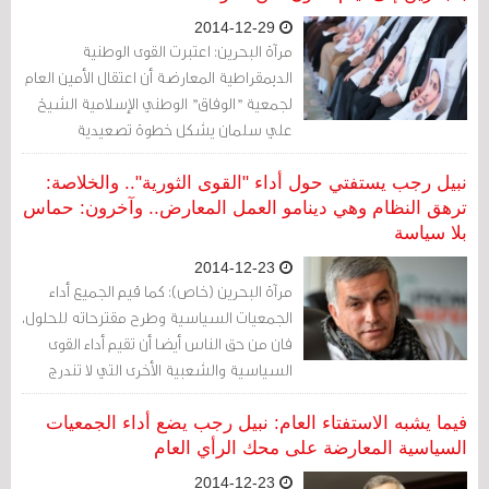
2014-12-29
مرآة البحرين: اعتبرت القوى الوطنية
الديمقراطية المعارضة أن اعتقال الأمين العام
لجمعية "الوفاق" الوطني الإسلامية الشيخ
علي سلمان يشكل خطوة تصعيدية
تستهدف السلم الأهلي ولاستقرار
الاجتماعي في البحرين.
نبيل رجب يستفتي حول أداء "القوى الثورية".. والخلاصة:
ترهق النظام وهي دينامو العمل المعارض.. وآخرون: حماس
بلا سياسة
2014-12-23
مرآة البحرين (خاص): كما قيم الجميع أداء
الجمعيات السياسية وطرح مقترحاته للحلول،
فان من حق الناس أيضا أن تقيم أداء القوى
السياسية والشعبية الأخرى التي لا تندرج
تحت قانون الجمعيات السياسية.
فيما يشبه الاستفتاء العام: نبيل رجب يضع أداء الجمعيات
السياسية المعارضة على محك الرأي العام
2014-12-23