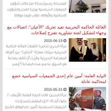
المسجلة رسمياً،رسالة من مكتب شؤون
الجمعيات السياسية بوزارة العدل والشؤون
الاسلامية والأوقاف، تطلب فيها موافاة
الوزارة بما يفيد تقديم كشوف الذمم المالية
لأعضاء قيادات الجمعيات.
العائلة الحاكمة البحرينية تعيد تحريك "الأعيان": اتصالات مع
وجهاء لتشكيل لجنة تشاورية تقترح إصلاحات
2015-06-13
مرآة البحرين (خاص): التقطت العائلة الحاكمة
البحرينية حيثيات معارك "التبكيت" بين أطراف
المعارضة البحرينية وقرّرت أن تلقي ببضاعة
في السوق. ما هي هذه البضاعة؟ إنهم
"الأعيان" مرّة أخرى.
النيابة العامة: أمين عام إحدى الجمعيات السياسية خضع
لمحاكمة عادلة
2015-05-21
مرآة البحرين: قالت النيابة العامة (الأربعاء 20
مايو/ أيار 2015) إن المتهم رئيس إحدى
الجمعيات السياسية (أمين عام الوفاق الشيخ