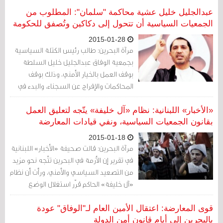
عبدالجليل خليل عشية محاكمة "سلمان": المطلوب من
الجمعيات السياسية أن تتحول إلى دكاكين وتُصفق للحكومة
2015-01-28
مرآة البحرين: طالب رئيس الكتلة السياسية
بجمعية الوفاق عبدالجليل خليل السلطة
بوقف العمل بالخيار الأمني، وذلك بوقف
المحاكمات والإفراج عن السجناء، والبدء في
حوار جدي يحقق طموحات ومطالب شعب
البحرين.
«الأخبار» اللبنانية: نظام «آل خليفة» يتّجه لتعليق العمل
بقانون الجمعيات السياسية، ونفي قيادات المعارضة
2015-01-18
مرآة البحرين: قالت صحيفة «الأخبار» اللبنانية
في تقرير إن الأزمة في البحرين تتّجه نحو مزيد
من التصعيد السياسي والأمني، ورأت أن نظام
«آل خليفة» الحاكم قرّر استغلال الوضع
الإقليمي في لحظة تشابك، ورفع حدة
المواجهة مع المعارضة ونسف أجواء التهدئة
قوى المعارضة: اعتقال الأمين العام لـ"الوفاق" عودة
التي سادت البلاد لفترة.
بالبحرين إلى أيام قانون أمن الدولة