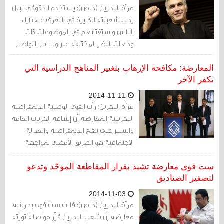
مرآة البحرين (خاص): يستخدم الحقوقي نبيل
رجب شعبيته الكبيرة في التعرف على آراء
الناس واستفتائهم في الموضوعات ذات
وجهات النظر المختلفة عبر وسائل التواصل
المجتمعي، وهو الذي عرف عنه اهتمامه
بالاستماع للآراء المختلفة من الأطراف
المعارضة: مكافحة الإرهاب بتغيير المناهج الدراسية التي
المختلفة والاستفادة منها.
تكفر الآخر
2014-11-11
مرآة البحرين: رأت القوى الوطنية الديمقراطية
البحرينية المعارضة أن إشاعة الحريات العامة
والسير على نهج الديمقراطية والعدالة
الاجتماعية هو الطريق الأمضى لمواجهة
التطرف والإرهاب الذي تتعرض له المنطقة
العربية.
ست قوى معارضة تشيد بقرار المقاطعة الموحّد وتدعو
لتصفير الصناديق
2014-11-03
مرآة البحرين (خاص): قالت ست قوى بحرينية
معارضة إن شعب البحرين قرّر مواصلة ثورته