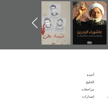
شهداء وطن
«جَوْ»: رواية
دعوة للضحك
إ
المعتقل جهاد
أجندة
الخليج
مراجعات
إصدارات