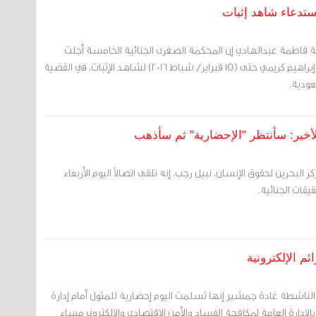
ية فاطمة عبدالهادي إن المحكمة الصغرى الجنائية الخامسة أجلت
قضية المسقطة جنسيته إبراهيم كريمي حتى (15 فبراير/ شباط 2016) لشاهد الإثبات، في القضية
عودية.
لأخير: سأنتظر "الإحضارية" ثم سأذهب
 البحرين لحقوق الإنسان، نبيل رجب، إنه تلقى اتصالاً اليوم الأربعاء
يقات الجنائية.
 الإلكترونية
الناشطة غادة جمشير إنها تسلمت اليوم إحضارية للمثول أمام إدارة
بالإدارة العامة لمكافحة الفساد والأمن الاقتصادي والإلكتروني مساء