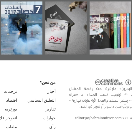
وطن عكر» رواية
حصاد 2017
عاشوراء البحرين...
جديدة لمعتقل
ويكيليكس السفارة
سكري تصدر عن
الأمريكية
«مرآة البحرين»
من نحن؟
البحرين» متوفرة تحت رخصة المشاع
أخبار
ترجمات
الإبداعي، 3.0 (يتوجب نسب المقال الى «مراة
 - يحظر استخدام العمل لأية غايات تجارية -
التعليق السياسي
اقتصاد
يام بأي تعديل، تحوير أو تغيير في النص)
تقارير
بورتريه
editor [at] bahrainmir
حوارات
انفوجرافك
رأي
ملفات