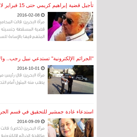
تأجيل قضية إبراهيم كريمي حتى 15 فبراير لاستدعاء شاهد إثبات
2016-02-08
مرآة البحرين: قالت المحام
المتهم فيها بالإساءة للس
"الجرائم الإلكترونية" تستدعي نبيل رجب.. وا
2014-10-01
مرآة البحرين: قال رئيس مركز
يطلب منه المثول أمام التحق
استدعاء غادة جمشير للتحقيق في قسم الجرائم
2014-09-09
مرآة البحرين (خاص): قالت 
مكافحة الجرائم الإلكترونية 