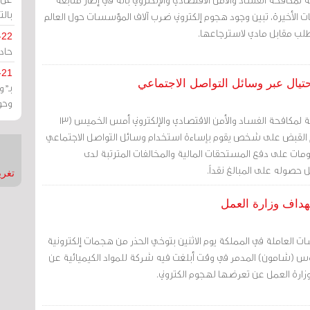
بالت
ات الأخيرة، تبين وجود هجوم إلكتروني ضرب آلاف المؤسسات حول العالم
طلب مقابل مادي لاسترجاعها.
-22
حادة
-21
تيال عبر وسائل التواصل الاجتماعي
بـ"
وحو
صرح مدير عام الإدارة العامة لمكافحة الفساد والأمن الاقتصادي والإلكتروني أمس الخميس (13
يسان 2017) بأنه تم القبض على شخص يقوم بإساءة استخدام وسائل التواصل الاجتماعي
ت على دفع المستحقات المالية والمخالفات المترتبة لدى
حصوله على المبالغ نقداً.
تغريدات
هداف وزارة العمل
لعاملة في المملكة يوم الاثنين بتوخي الحذر من هجمات إلكترونية
 (شامون) المدمر في وقت أبلغت فيه شركة للمواد الكيميائية عن
رة العمل عن تعرضها لهجوم الكتروني.