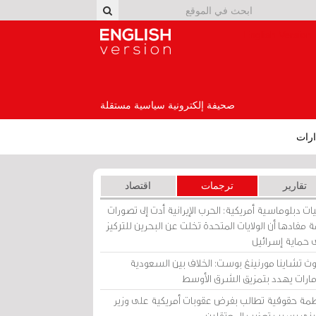
English Version
صحيفة إلكترونية سياسية مستقلة
رات
تقارير
ترجمات
اقتصاد
ات دبلوماسية أمريكية: الحرب الإيرانية أدت إلى تصورات
 مفادها أن الولايات المتحدة تخلت عن البحرين للتركيز
 حماية إسرائيل
ث تشاينا مورنينغ بوست: الخلاف بين السعودية
إمارات يهدد بتمزيق الشرق الأوسط
مة حقوقية تطالب بفرض عقوبات أمريكية على وزير
يني بسبب تعذيب المعتقلين