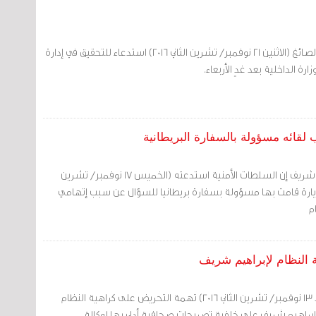
تسلمت الناشطة ابتسام الصائغ (الاثنين 21 نوفمبر/ تشرين الثاني 2016) استدعاء للتحقيق في إدارة
زارة الداخلية بعد غدٍ الأربعاء.
لقائه مسؤولة بالسفارة البريطانية
قال المعارض البارز إبراهيم شريف إن السلطات الأمنية استدعته (الخميس 17 نوفمبر/ تشرين
يق بشأن زيارة قامت بها مسؤولة بسفارة بريطانيا للسؤال عن سبب إتهامي
م
ة النظام لإبراهيم شريف
وجهت النيابة العامة (الأحد 13 نوفمبر/ تشرين الثاني 2016) تهمة التحريض على كراهية النظام
رز إبراهيم شريف على خلفية تصريحات صحافية أدلى بها لوكالة