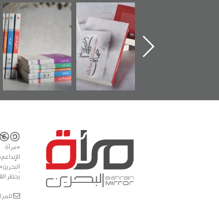
ماة الباب الأخير":
تصنيف موضوعي
"مرآة البحرين"
«
لإصدار الأول عن
للوثائق البريطانية
تصدر حصاد
اعتصام الدراز
يقدمه «مركز أوال»
الساحات 2019
ع
وأحداث ساحة
في سلسلة من 5
لفداء لمركز أوال
كتب
دراسات والتوثيق
«مرآة 
البحرين»
يُحظر الق
للمراسلات: ror.com