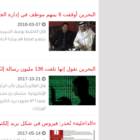
البحرين أوقفت 6 بينهم موظف في إدارة الجرائم الإلكترونية بتهمة إدارة حساب "نائب تائب" - ناشط
2018-03-07
بينهم ضابط في وزارة الداخل
البحرين تقول إنها تلقت 136 مليون رسالة إلكترونية ضارة حاولت استهداف وزارات في 2016
2017-10-21
قال القائم بأعمال نائب ال
منها 136 مليون بر
الوزارات.
«الداخلية» تُحذر: فيروس في شكل بريد إلكت
2017-05-14
صرح مدير عام الإدارة العام