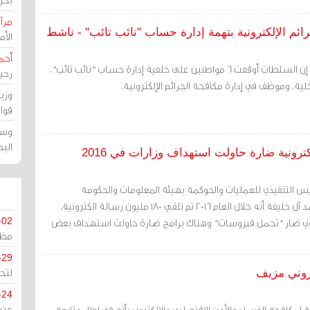
مرآة
الأ
أحم
قال الناشط يوسف الجمري إن السلطات أوقفت 6 مواطنين على خلفية إدارة حساب "نائب تائب"،
رحي
ية، وموظف في إدارة مكافحة الجرائم الإلكترونية.
وزي
قوا
وسط
الب
رئيس التنفيذي للعمليات والحوكمة بهيئة المعلومات والحكومة
الإلكترونية، سلمان بن محمد آل خليفة أنه خلال العام 2016 تم تلقي 180 مليون رسالة الكترونية،
يد الكتروني ضار "تحمل فيروسات" وهناك برامج ضارة حاولت استهداف بعض
-02
مظل
-29
لتح
روني مزيف
-24
ة لمكافحة الفساد والأمن الاقتصادي والإلكتروني بأنه في إطار متابعة