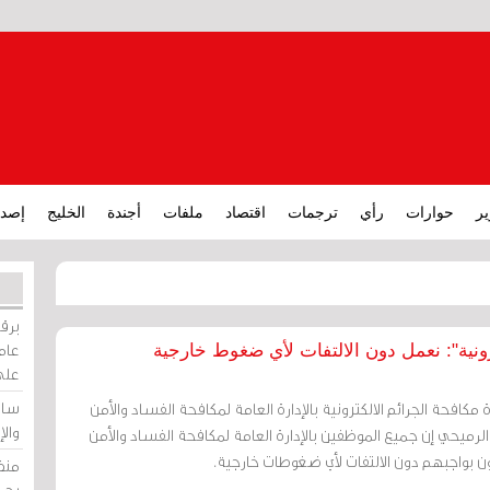
ير
حوارات
رأي
ترجمات
اقتصاد
ملفات
أجندة
الخليج
إصدا
برقي
عامة
ترونية": نعمل دون الالتفات لأي ضغوط خارجية
على
ساو
ة مكافحة الجرائم الالكترونية بالإدارة العامة لمكافحة الفساد والأمن
وال
 الرميحي إن جميع الموظفين بالإدارة العامة لمكافحة الفساد والأمن
مون بواجبهم دون الالتفات لأي ضغوطات خارجية.
منظ
بحر