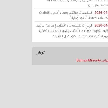
عاطف مع إيران
استهداف طائفي بغطاء أمني .. انتقادات
2026-04
 لملف الاعتقالات في الإمارات
الإمارات تكشف عن "تنظيم إرهابي" مرتبط
2026-04
ولاية الفقيه" مكوّن من أعضاء ينتمون لمدارس فقهية
زوية أخرى في تخبط خليجي يطال الشيعة
تويتر
 @BahrainMirror