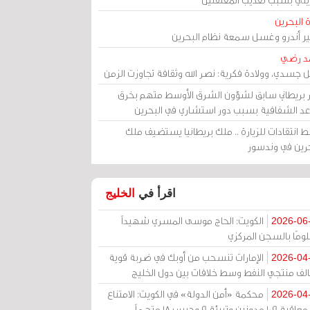
 البحرين
مير أندرو وغسل سمعة نظام البحرين
د رضي
ل جسدي، وولادة فكرية: نصر الله وثقافة تجاوزت الزمن
ر بريطاني سابق لشؤون الشرق الأوسط متهم بخرق
عد الشفافية بسبب دور استشاري في البحرين
 انتقادات للزيارة .. ملك بريطانيا يستضيف ملك
حرين في وندسور
اقرأ في
الخليج
الكويت: الحاج موسى المسري شهيداً
2026-06
ومًا بالسجن المركزي
الإمارات تنسحب من أوبك في ضربة قوية
2026-04
الف منتجي النفط وسط خلافات بين دول الخليج
محكمة «أمن الدولة» في الكويت: الامتناع
2026-04
عن معاقبة 109 مدونين وتبرئة 9 وحبس 18 متهماً