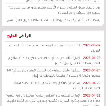
وزير بريطاني سابق لشؤون الشرق الأوسط متهم بخرق قواعد الشفافية
بسبب دور استشاري في البحرين
وسط انتقادات للزيارة .. ملك بريطانيا يستضيف ملك البحرين في وندسور
اقرأ في
الخليج
الكويت: الحاج موسى المسري شهيداً مظلومًا بالسجن
2026-06-02
المركزي
الإمارات تنسحب من أوبك في ضربة قوية لتحالف منتجي
2026-04-29
النفط وسط خلافات بين دول الخليج
محكمة «أمن الدولة» في الكويت: الامتناع عن معاقبة 109
2026-04-24
مدونين وتبرئة 9 وحبس 18 متهماً بالتعاطف مع إيران
استهداف طائفي بغطاء أمني .. انتقادات حادة لملف
2026-04-22
الاعتقالات في الإمارات
الإمارات تكشف عن "تنظيم إرهابي" مرتبط بـ"ولاية الفقيه"
2026-04-21
مكوّن من أعضاء ينتمون لمدارس فقهية وحوزوية أخرى في تخبط خليجي
يطال الشيعة