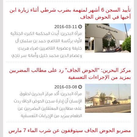
لعيادة سجن الحوض الجاف.
تأييد السجن 6 أشهر لمتهمة بضرب شرطي أثناء زيارة ابن
أخيها في الحوض الجاف
2016-03-11
مرآة البحرين: أيدت المحكمة الكبرى الجنائية
الأولى برئاسة القاضي حمد بن سلمان آل
خليفة وعضوية القاضيين ضياء هريدي
وعصام الدين محمد خليل وأمانة سر ناجي
عبدالله الحكم الصادر ضد متهمة (حكمت
غيابيّاً سابقًا فعارضت الحكم) بحبسها 6
مركز البحرين: "الحوض الجاف" رد على مطالب المضربين
أشهر بعد إدانتها بضرب شرطي.
بمزيد من الإجراءات التعسفية
2016-03-08
مرآة البحرين: أكد مركز البحرين لحقوق
الإنسان أن إدارة سجن الحوض الجاف ردت
على مطالبين المعتقلين المضربين عن
الطعام بمزيد من الإجراءات التعسفية
كالحرمان من الماء أو زجهم بالحبس الانفرادي
او الاعتداء عليهم .
مضربو الحوض الجاف سيتوقفون عن شرب الماء 7 مارس