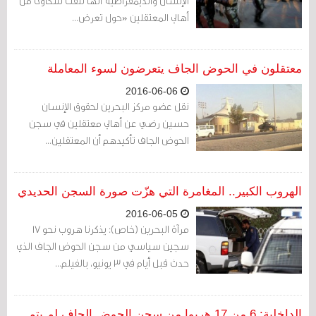
الإنسان والديمقراطية أنها تلقت شكاوى من
أهالي المعتقلين «حول تعرض...
معتقلون في الحوض الجاف يتعرضون لسوء المعاملة
2016-06-06
نقل عضو مركز البحرين لحقوق الإنسان
حسين رضي عن أهالي معتقلين في سجن
الحوض الجاف تأكيدهم أن المعتقلين...
الهروب الكبير.. المغامرة التي هزّت صورة السجن الحديدي
2016-06-05
مرآة البحرين (خاص): يذكرنا هروب نحو 17
سجين سياسي من سجن الحوض الجاف الذي
حدث قبل أيام في 3 يونيو، بالفيلم...
الداخلية: 6 من 17 هربوا من سجن الحوض الجاف لم يتم