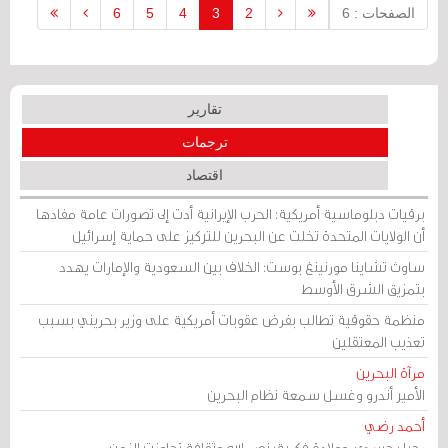
الصفحات : 6
2
3
4
5
6
تقارير
ترجمات
اقتصاد
برقيات دبلوماسية أمريكية: الحرب الإيرانية أدت إلى تصورات عامة مفادها
أن الولايات المتحدة تخلت عن البحرين للتركيز على حماية إسرائيل
ساوث تشاينا مورنينغ بوست: الخلاف بين السعودية والإمارات يهدد
بتمزيق الشرق الأوسط
منظمة حقوقية تطالب بفرض عقوبات أمريكية على وزير بحريني بسبب
تعذيب المعتقلين
مرآة البحرين
الأمير أندرو وغسل سمعة نظام البحرين
أحمد رضي
رحيل جسدي، وولادة فكرية: نصر الله وثقافة تجاوزت الزمن