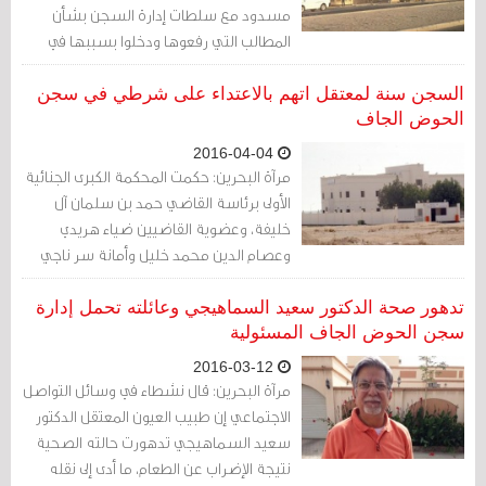
مسدود مع سلطات إدارة السجن بشأن
المطالب التي رفعوها ودخلوا بسببها في
إضراب عن الطعام لما يقارب الشهر.
السجن سنة لمعتقل اتهم بالاعتداء على شرطي في سجن
الحوض الجاف
2016-04-04
مرآة البحرين: حكمت المحكمة الكبرى الجنائية
الأولى برئاسة القاضي حمد بن سلمان آل
خليفة، وعضوية القاضيين ضياء هريدي
وعصام الدين محمد خليل وأمانة سر ناجي
عبدالله بحبس طالب (22 سنة) سنة لضربه
شرطيّاً في سجن الحوض الجاف.
تدهور صحة الدكتور سعيد السماهيجي وعائلته تحمل إدارة
سجن الحوض الجاف المسئولية
2016-03-12
مرآة البحرين: قال نشطاء في وسائل التواصل
الاجتماعي إن طبيب العيون المعتقل الدكتور
سعيد السماهيجي تدهورت حالته الصحية
نتيجة الإضراب عن الطعام، ما أدى إلى نقله