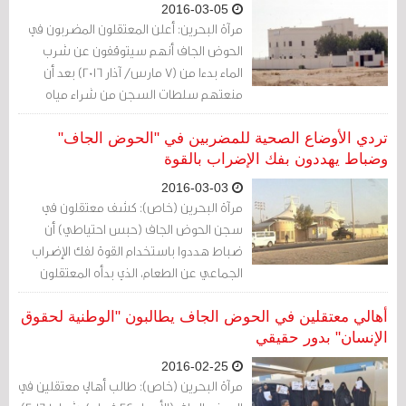
2016-03-05
مرآة البحرين: أعلن المعتقلون المضربون في
الحوض الجاف أنهم سيتوقفون عن شرب
الماء بدءا من (7 مارس/ آذار 2016) بعد أن
منعتهم سلطات السجن من شراء مياه
الشرب من محل التسوق داخل السجن.
تردي الأوضاع الصحية للمضربين في "الحوض الجاف"
وضباط يهددون بفك الإضراب بالقوة
2016-03-03
مرآة البحرين (خاص): كشف معتقلون في
سجن الحوض الجاف (حبس احتياطي) أن
ضباط هددوا باستخدام القوة لفك الإضراب
الجماعي عن الطعام، الذي بدأه المعتقلون
لوضع حد للانتهاكات التي تمارسها سلطات
السجن بحقهم، ولإزالة الحاجز الزجاجي.
أهالي معتقلين في الحوض الجاف يطالبون "الوطنية لحقوق
الإنسان" بدور حقيقي
2016-02-25
مرآة البحرين (خاص): طالب أهالي معتقلين في