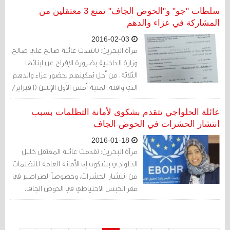
الزجاجي يجعلهم يشعرون، وقت الزيارات
سلطات "جو" و"الحوض الجاف" تمنع 3 معتقلين من
العائلية، بأنهم في أقفاص.
المشاركة في عزاء والدهم
2016-02-03
مرآة البحرين: ناشدت عائلة صالح علي صالح
وزارة الداخلية بضرورة الإفراج عن ابنائها
الثلاثة، من أجل تمكينهم لحضور عزاء والدهم
الذي وافته المنية أمس الأول الإثنين (1 فبراير/
شباط 2016)، وهم اثنان من أبناء المتوفى،
والثالث حفيده.
عائلة الحلواجي تتقدم بشكوى لأمانة التظلمات بسبب
انتشار الحشرات في الحوض الجاف
2016-01-18
مرآة البحرين: تقدمت عائلة المعتقل خليل
الحلواجي بشكوى إلى الأمانة العامة للتظلمات
من انتشار الحشرات، وخصوصاً الصراصير في
مقر الحبس الاحتياطي في الحوض الجاف.