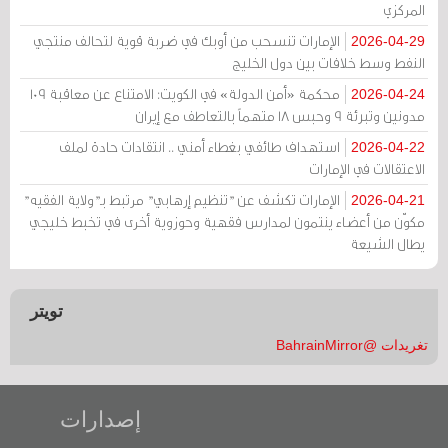
المركزي
الإمارات تنسحب من أوبك في ضربة قوية لتحالف منتجي
2026-04-29
النفط وسط خلافات بين دول الخليج
محكمة «أمن الدولة» في الكويت: الامتناع عن معاقبة 109
2026-04-24
مدونين وتبرئة 9 وحبس 18 متهماً بالتعاطف مع إيران
استهداف طائفي بغطاء أمني .. انتقادات حادة لملف
2026-04-22
الاعتقالات في الإمارات
الإمارات تكشف عن "تنظيم إرهابي" مرتبط بـ"ولاية الفقيه"
2026-04-21
مكوّن من أعضاء ينتمون لمدارس فقهية وحوزوية أخرى في تخبط خليجي
يطال الشيعة
تويتر
تغريدات @BahrainMirror
إصدارات