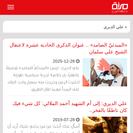
القائمة
الرئيسي
» علي الديري
«المبدئيّ الصامد» .. عنوان الذكرى الحادية عشرة لاعتقال
الشيخ علي سلمان
2025-12-28
علي الديري : ليس «المبدئيّ الصامد» توصيفًا
عاطفيًا، بل خلاصة تجربة سياسية طويلة
اختبرت الزمن وخرجت منه بمعيارٍ واحد: البقاء
على المبدأ مهما طال الطريق.
علي الديري: إلى أم الشهيد أحمد الملالي: كل شيء فيك
كان ناطقًا بالفخر..
2019-07-28
أسأل عنك، أبحث عن من يدلني عليك، أريد أن