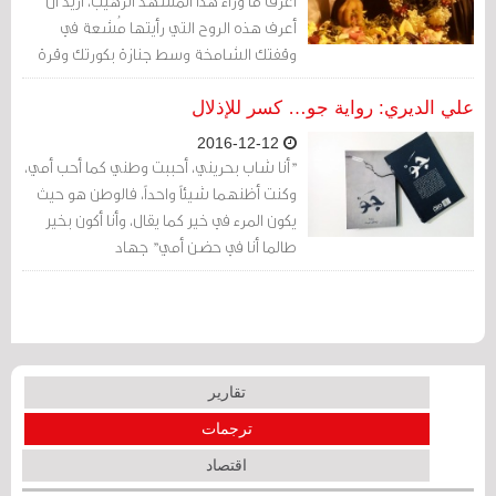
أعرف ما وراء هذا المشهد الرهيب، أريد أن
أعرف هذه الروح التي رأيتها مُشعة في
وقفتك الشامخة وسط جنازة بكورتك وقرة
عينك وشهيدك البطل. حدثوني عن "يدك
الممدودة دومًا بالخير" فتأملت في يدك وهي
علي الديري: رواية جو… كسر للإذلال
تُلقي بخير الورد والمشموم.
2016-12-12
"أنا شاب بحريني، أحببت وطني كما أحب أمي،
وكنت أظنهما شيئاً واحداً، فالوطن هو حيث
يكون المرء في خير كما يقال، وأنا أكون بخير
طالما أنا في حضن أمي" جهاد
تقارير
ترجمات
اقتصاد