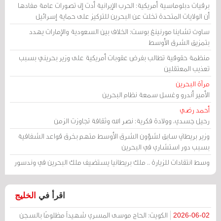
برقيات دبلوماسية أمريكية: الحرب الإيرانية أدت إلى تصورات عامة مفادها
أن الولايات المتحدة تخلت عن البحرين للتركيز على حماية إسرائيل
ساوث تشاينا مورنينغ بوست: الخلاف بين السعودية والإمارات يهدد
بتمزيق الشرق الأوسط
منظمة حقوقية تطالب بفرض عقوبات أمريكية على وزير بحريني بسبب
تعذيب المعتقلين
مرآة البحرين
الأمير أندرو وغسل سمعة نظام البحرين
أحمد رضي
رحيل جسدي، وولادة فكرية: نصر الله وثقافة تجاوزت الزمن
وزير بريطاني سابق لشؤون الشرق الأوسط متهم بخرق قواعد الشفافية
بسبب دور استشاري في البحرين
وسط انتقادات للزيارة .. ملك بريطانيا يستضيف ملك البحرين في وندسور
اقرأ في
الخليج
الكويت: الحاج موسى المسري شهيداً مظلومًا بالسجن
2026-06-02